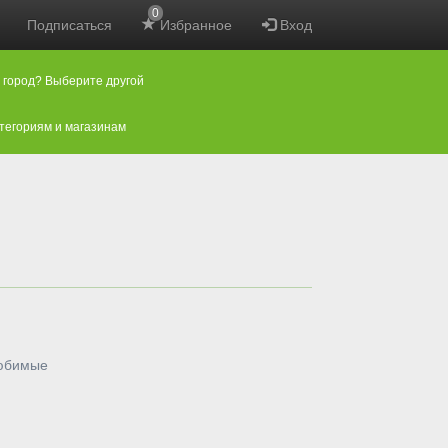
0
Подписаться
Избранное
Вход
 город? Выберите другой
атегориям и магазинам
любимые