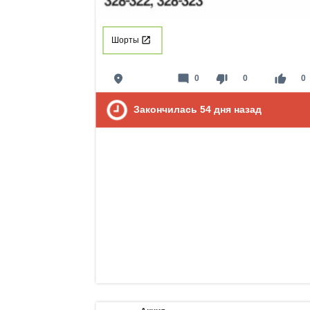
Шорты
place
mode_comment
thumb_down
thumb_up
0
0
0
Закончилась
54
дня назад