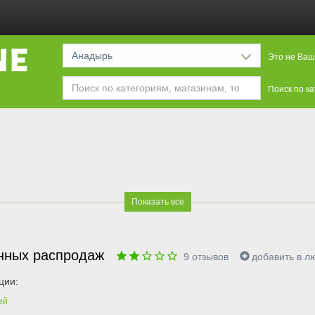
Анадырь
Это не Ваш
Поиск по к
Показать все
янных распродаж
9
отзывов
добавить в 
ции:
ей