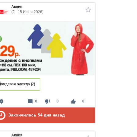
Акция
(2 - 15 Июня 2026)
Дождевая одежда
lace
mode_comment
thumb_down
thumb_up
0
0
0
Закончилась
54
дня назад
Акция