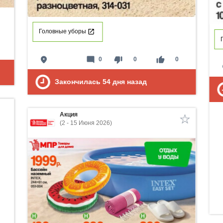
Головные уборы
place
mode_comment
thumb_down
thumb_up
0
0
0
p
Закончилась
54
дня назад
Акция
(2 - 15 Июня 2026)