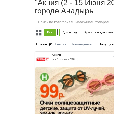
"Акция (2 - 15 Июня 
городе Анадырь
|
Все
Дом и сад
Красота и здоровье
sort
Новые
Рейтинг
Популярные
Текущие
Акция
(2 - 15 Июня 2026)