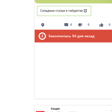
Складные стулья и табуретки
place
mode_comment
thumb_down
thumb_up
0
0
0
Закончилась
54
дня назад
Акция