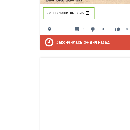
Солнцезащитные очки
place
mode_comment
thumb_down
thumb_up
0
0
0
Закончилась
54
дня назад