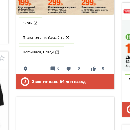
Обувь
Плавательные бассейны
Покрывала, Пледы
place
mode_comment
thumb_down
thumb_up
0
0
0
Закончилась
54
дня назад
p