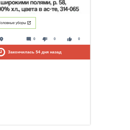
Головные уборы
lace
mode_comment
thumb_down
thumb_up
0
0
0
Закончилась
54
дня назад