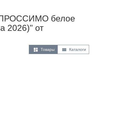
е ПРОССИМО белое
а 2026)" от


Товары
Каталоги