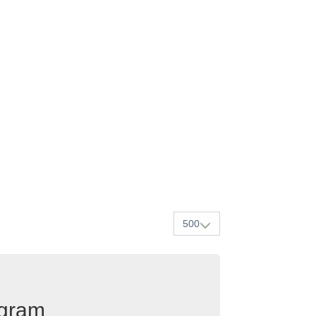
500
egram