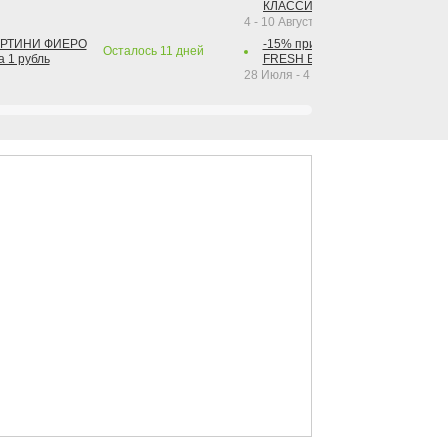
КЛАССИК КОЛА 1 л за 1 рубль
4 - 10 Августа 2026
АРТИНИ ФИЕРО
-15% при покупке от 2-х штук га
Осталось
11
дней
а 1 рубль
FRESH BAR КОЛА в ассортимент
28 Июля - 4 Октября 2026