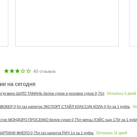
е
40
отзывов
ии на сегодня
Осталось
5
дней
 штук вино ШАТО ТАМАНЬ белое сухое и розовое сухое 0,75л
Ос
ОКЕР 0,5л газ напиток ЭКСПОРТ СТАЙЛ КЛАССИК КОЛА 0,5л за 1 рубль
тое МОНДОРО ПРОСЕККО белое сухое 0,75л чипсы ЛЭЙС сыр 170г за 1 рубл
Осталось
11
дней
РТИНИ ФИЕРО 0,75л газ напиток РИЧ 1л за 1 рубль