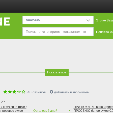
Анахина
Это не Ваш
Поиск по к
Показать все
е
40
отзывов
добавить в любимые
ции:
2-х штук вино ШАТО
ПРИ ПОКУПКЕ вино игри
и розовое сухое
Осталось
5
дней
ПРОСЕККО белое сухое 0,