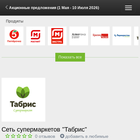
Акционные предложения (1 Мая - 10 Июля 2026)
Пере
Продукты
меню
Показать все
Сеть супермаркетов "Табрис"
0
отзывов
добавить в любимые