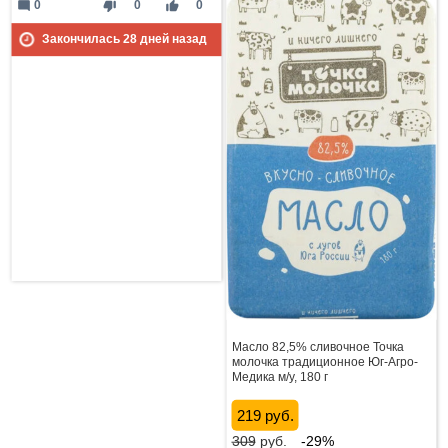
mode_comment
thumb_down
thumb_up
0
0
0
Закончилась
28
дней назад
Масло 82,5% сливочное Точка
молочка традиционное Юг-Агро-
Медика м/у, 180 г
219 руб.
309
руб.
-29%