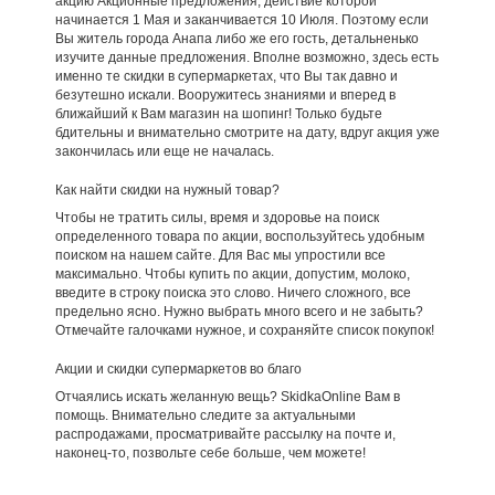
акцию Акционные предложения, действие которой
начинается 1 Мая и заканчивается 10 Июля. Поэтому если
Вы житель города Анапа либо же его гость, детальненько
изучите данные предложения. Вполне возможно, здесь есть
именно те скидки в супермаркетах, что Вы так давно и
безутешно искали. Вооружитесь знаниями и вперед в
ближайший к Вам магазин на шопинг! Только будьте
бдительны и внимательно смотрите на дату, вдруг акция уже
закончилась или еще не началась.
Как найти скидки на нужный товар?
Чтобы не тратить силы, время и здоровье на поиск
определенного товара по акции, воспользуйтесь удобным
поиском на нашем сайте. Для Вас мы упростили все
максимально. Чтобы купить по акции, допустим, молоко,
введите в строку поиска это слово. Ничего сложного, все
предельно ясно. Нужно выбрать много всего и не забыть?
Отмечайте галочками нужное, и сохраняйте список покупок!
Акции и скидки супермаркетов во благо
Отчаялись искать желанную вещь? SkidkaOnline Вам в
помощь. Внимательно следите за актуальными
распродажами, просматривайте рассылку на почте и,
наконец-то, позвольте себе больше, чем можете!