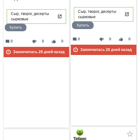
Сыр, творог, десерты
Сыр, творог, десерты
сырковые
сырковые
Купить
Купить
mode_comment
thumb_down
thumb_up
0
0
0
mode_comment
thumb_down
thumb_up
0
0
0
Закончилась
28
дней назад
Закончилась
28
дней назад