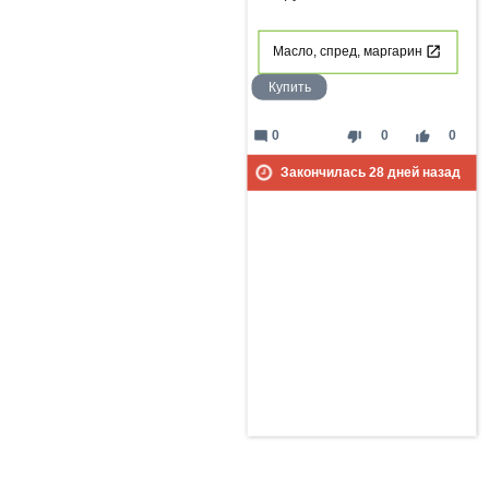
Масло, спред, маргарин
Купить
mode_comment
thumb_down
thumb_up
0
0
0
Закончилась
28
дней назад