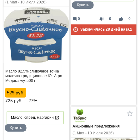
(1 Мая - 10 Июля 2026)
Купить
mode_comment
thumb_down
thumb_up
0
0
0
Закончилась
28
дней назад
Масло 82,5% сливочное Точка
молочка традиционное Юг-Агро-
Медика м/у, 500 г
529 руб.
725
руб.
-27%
Масло, спред, маргарин
Акционные предложения
Купить
(1 Мая - 10 Июля 2026)