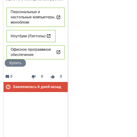
Персональные и
настольные компьютеры,
моноблоки
Ноутбуки (Лэптопы)
Офисное программное
обеспечение
Купить
mode_comment
thumb_down
thumb_up
0
0
0
Закончилась
6
дней назад