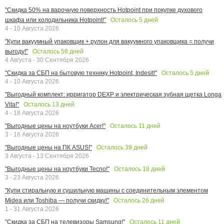
"Скидка 50% на варочную поверхность Hotpoint при покупке духового
Осталось
5
дней
шкафа или холодильника Hotpoint!"
4 - 10 Августа 2026
"Купи вакуумный упаковщик + рулон для вакуумного упаковщика = получи
Осталось
56
дней
выгоду!"
4 Августа - 30 Сентября 2026
Осталось
5
дней
"Скидка за СБП на бытовую технику Hotpoint, Indesit!"
4 - 10 Августа 2026
"Выгодный комплект: ирригатор DEXP и электрическая зубная щетка Longa
Осталось
13
дней
Vita!"
4 - 18 Августа 2026
Осталось
11
дней
"Выгодные цены на ноутбуки Acer!"
3 - 16 Августа 2026
Осталось
39
дней
"Выгодные цены на ПК ASUS!"
3 Августа - 13 Сентября 2026
Осталось
18
дней
"Выгодные цены на ноутбуки Tecno!"
3 - 23 Августа 2026
"Купи стиральную и сушильную машины с соединительным элементом
Осталось
26
дней
Midea или Toshiba — получи скидку!"
1 - 31 Августа 2026
Осталось
11
дней
"Скидка за СБП на телевизоры Samsung!"