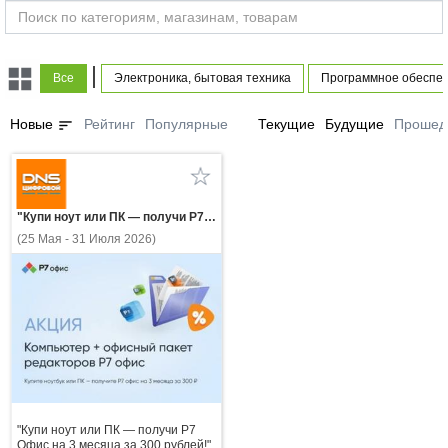
|
Все
Электроника, бытовая техника
Программное обеспе
sort
Новые
Рейтинг
Популярные
Текущие
Будущие
Прошед
"Купи ноут или ПК — получи Р7 Офис на 3 месяца за 300 рублей!"
(25 Мая - 31 Июля 2026)
"Купи ноут или ПК — получи Р7
Офис на 3 месяца за 300 рублей!"