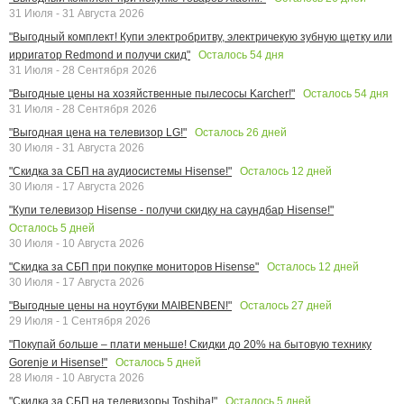
31 Июля - 31 Августа 2026
"Выгодный комплект! Купи электробритву, электричекую зубную щетку или
Осталось
54
дня
ирригатор Redmond и получи скид"
31 Июля - 28 Сентября 2026
Осталось
54
дня
"Выгодные цены на хозяйственные пылесосы Karcher!"
31 Июля - 28 Сентября 2026
Осталось
26
дней
"Выгодная цена на телевизор LG!"
30 Июля - 31 Августа 2026
Осталось
12
дней
"Скидка за СБП на аудиосистемы Hisense!"
30 Июля - 17 Августа 2026
"Купи телевизор Hisense - получи скидку на саундбар Hisense!"
Осталось
5
дней
30 Июля - 10 Августа 2026
Осталось
12
дней
"Скидка за СБП при покупке мониторов Hisense"
30 Июля - 17 Августа 2026
Осталось
27
дней
"Выгодные цены на ноутбуки MAIBENBEN!"
29 Июля - 1 Сентября 2026
"Покупай больше – плати меньше! Скидки до 20% на бытовую технику
Осталось
5
дней
Gorenje и Hisense!"
28 Июля - 10 Августа 2026
Осталось
5
дней
"Скидка за СБП на телевизоры Toshiba!"