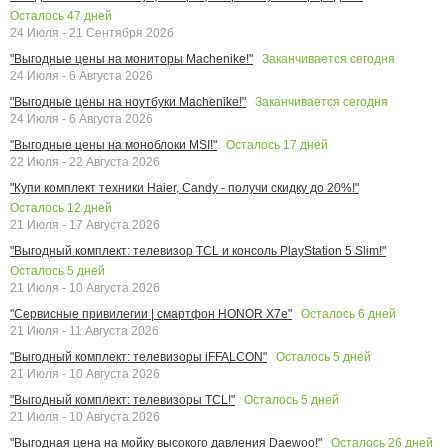
Осталось
47
дней
24 Июля - 21 Сентября 2026
Заканчивается сегодня
"Выгодные цены на мониторы Machenike!"
24 Июля - 6 Августа 2026
Заканчивается сегодня
"Выгодные цены на ноутбуки Machenike!"
24 Июля - 6 Августа 2026
Осталось
17
дней
"Выгодные цены на моноблоки MSI!"
22 Июля - 22 Августа 2026
"Купи комплект техники Haier, Candy - получи скидку до 20%!"
Осталось
12
дней
21 Июля - 17 Августа 2026
"Выгодный комплект: телевизор TCL и консоль PlayStation 5 Slim!"
Осталось
5
дней
21 Июля - 10 Августа 2026
Осталось
6
дней
"Сервисные привилегии | смартфон HONOR X7e"
21 Июля - 11 Августа 2026
Осталось
5
дней
"Выгодный комплект: телевизоры iFFALCON"
21 Июля - 10 Августа 2026
Осталось
5
дней
"Выгодный комплект: телевизоры TCL!"
21 Июля - 10 Августа 2026
Осталось
26
дней
"Выгодная цена на мойку высокого давления Daewoo!"