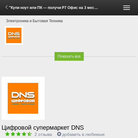
"Купи ноут или ПК — получи Р7 Офис на 3 месяца за 300 рублей!" (25 Мая - 31 Июля 2026)
Пере
Электроника и Бытовая Техника
меню
Показать все
Цифровой супермаркет DNS
2
отзыва
добавить в любимые