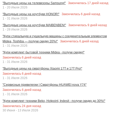
Закончилась
17
дней назад
"Выгодные цены на телевизоры Samsung!"
1 - 20 Июля 2026
Закончилась
6
дней назад
"Выгодные цены на ноутбуки HONOR!"
1 - 31 Июля 2026
Закончилась
9
дней назад
"Выгодные цены на ноутбуки MAIBENBEN!"
1 - 28 Июля 2026
"Купи стиральную и сушильную машины с соединительным элементом
Закончилась
6
дней назад
Midea, Toshiba — получи скидку 20%!"
1 - 31 Июля 2026
"Купи комплект бытовой техники Midea - получи скидку!"
Закончилась
6
дней назад
1 - 31 Июля 2026
"Выгодные цены на смартфоны Xiaomi 17T и 17T Pro!"
Закончилась
6
дней назад
1 - 31 Июля 2026
"Сервисные привилегии | Смартфоны HUAWEI nova Y74"
Закончилась
6
дней назад
1 - 31 Июля 2026
"Купи комплект техники Beko, Hotpoint, Indesit - получи скидку до 30%!"
Закончилась
24
дня назад
30 Июня - 13 Июля 2026