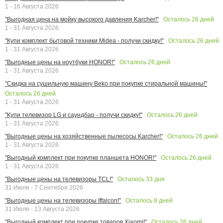
1 - 16 Августа 2026
Осталось
26
дней
"Выгодная цена на мойку высокого давления Karcher!"
1 - 31 Августа 2026
Осталось
26
дней
"Купи комплект бытовой техники Midea - получи скидку!"
1 - 31 Августа 2026
Осталось
26
дней
"Выгодные цены на ноутбуки HONOR!"
1 - 31 Августа 2026
"Скидка на сушильную машину Beko при покупке стиральной машины!"
Осталось
26
дней
1 - 31 Августа 2026
Осталось
26
дней
"Купи телевизор LG и саундбар - получи скидку!"
1 - 31 Августа 2026
Осталось
26
дней
"Выгодные цены на хозяйственные пылесосы Karcher!"
1 - 31 Августа 2026
Осталось
26
дней
"Выгодный комплект при покупке планшета HONOR!"
1 - 31 Августа 2026
Осталось
33
дня
"Выгодные цены на телевизоры TCL!"
31 Июля - 7 Сентября 2026
Осталось
8
дней
"Выгодные цены на телевизоры Iffalcon!"
31 Июля - 13 Августа 2026
Осталось
26
дней
"Выгодный комплект при покупке товаров Xiaomi!"