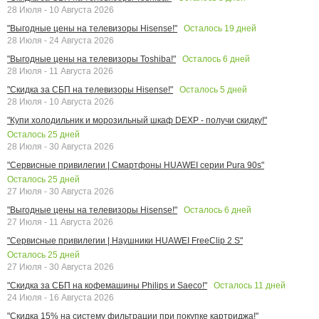
28 Июля - 10 Августа 2026
Осталось
19
дней
"Выгодные цены на телевизоры Hisense!"
28 Июля - 24 Августа 2026
Осталось
6
дней
"Выгодные цены на телевизоры Toshiba!"
28 Июля - 11 Августа 2026
Осталось
5
дней
"Скидка за СБП на телевизоры Hisense!"
28 Июля - 10 Августа 2026
"Купи холодильник и морозильный шкаф DEXP - получи скидку!"
Осталось
25
дней
28 Июля - 30 Августа 2026
"Сервисные привилегии | Смартфоны HUAWEI серии Pura 90s"
Осталось
25
дней
27 Июля - 30 Августа 2026
Осталось
6
дней
"Выгодные цены на телевизоры Hisense!"
27 Июля - 11 Августа 2026
"Сервисные привилегии | Наушники HUAWEI FreeClip 2 S"
Осталось
25
дней
27 Июля - 30 Августа 2026
Осталось
11
дней
"Скидка за СБП на кофемашины Philips и Saeco!"
24 Июля - 16 Августа 2026
"Скидка 15% на систему фильтрации при покупке картриджа!"