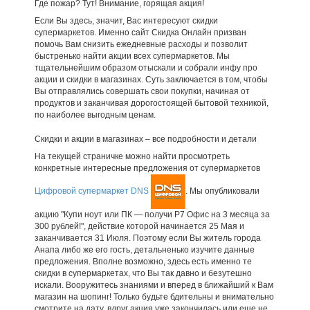
Где пожар? Тут! Внимание, горящая акция!
Если Вы здесь, значит, Вас интересуют скидки
супермаркетов. Именно сайт Скидка Онлайн призван
помочь Вам снизить ежедневные расходы и позволит
быстренько найти акции всех супермаркетов. Мы
тщательнейшим образом отыскали и собрали инфу про
акции и скидки в магазинах. Суть заключается в том, чтобы
Вы отправлялись совершать свои покупки, начиная от
продуктов и заканчивая дорогостоящей бытовой техникой,
по наиболее выгодным ценам.
Скидки и акции в магазинах – все подробности и детали
На текущей страничке можно найти просмотреть
конкретные интересные предложения от супермаркетов
Цифровой супермаркет DNS
. Мы опубликовали
акцию "Купи ноут или ПК — получи Р7 Офис на 3 месяца за
300 рублей!", действие которой начинается 25 Мая и
заканчивается 31 Июля. Поэтому если Вы житель города
Анапа либо же его гость, детальненько изучите данные
предложения. Вполне возможно, здесь есть именно те
скидки в супермаркетах, что Вы так давно и безутешно
искали. Вооружитесь знаниями и вперед в ближайший к Вам
магазин на шопинг! Только будьте бдительны и внимательно
смотрите на дату, вдруг акция уже закончилась или еще не