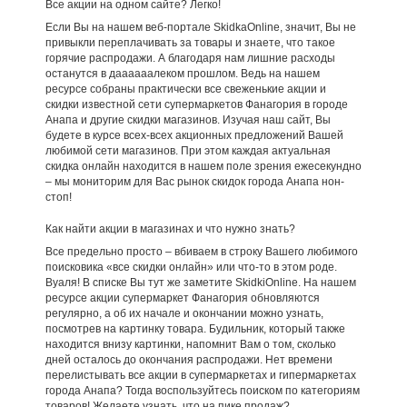
Все акции на одном сайте? Легко!
Если Вы на нашем веб-портале SkidkaOnline, значит, Вы не
привыкли переплачивать за товары и знаете, что такое
горячие распродажи. А благодаря нам лишние расходы
останутся в даааааалеком прошлом. Ведь на нашем
ресурсе собраны практически все свеженькие акции и
скидки известной сети супермаркетов Фанагория в городе
Анапа и другие скидки магазинов. Изучая наш сайт, Вы
будете в курсе всех-всех акционных предложений Вашей
любимой сети магазинов. При этом каждая актуальная
скидка онлайн находится в нашем поле зрения ежесекундно
– мы мониторим для Вас рынок скидок города Анапа нон-
стоп!
Как найти акции в магазинах и что нужно знать?
Все предельно просто – вбиваем в строку Вашего любимого
поисковика «все скидки онлайн» или что-то в этом роде.
Вуаля! В списке Вы тут же заметите SkidkiOnline. На нашем
ресурсе акции супермаркет Фанагория обновляются
регулярно, а об их начале и окончании можно узнать,
посмотрев на картинку товара. Будильник, который также
находится внизу картинки, напомнит Вам о том, сколько
дней осталось до окончания распродажи. Нет времени
перелистывать все акции в супермаркетах и гипермаркетах
города Анапа? Тогда воспользуйтесь поиском по категориям
товаров! Желаете узнать, что на пике продаж?