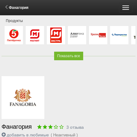
Фанагория
Пере
Продукты
меню
Показать все
Фанагория
3
отзыва
добавить в любимые
( Неактивный )