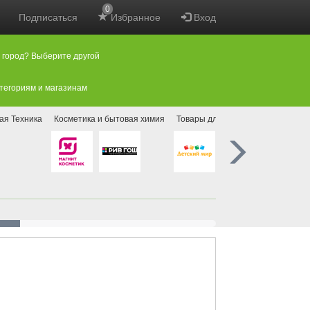
0
Подписаться
Избранное
Вход
 город? Выберите другой
атегориям и магазинам
ая Техника
Косметика и бытовая химия
Товары для детей
Мебель