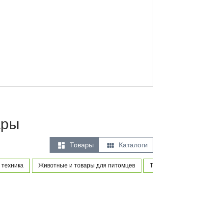
ары


Товары
Каталоги
 техника
Животные и товары для питомцев
Товары для новорожденн