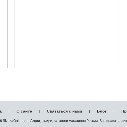
а
|
О сайте
|
Связаться с нами
|
Блог
|
Пр
 SkidkaOnline.ru - Акции, скидки, каталоги магазинов России. Все права защ