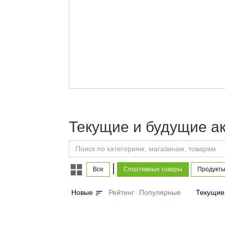
Текущие и будущие а
|
Все
Спортивные товары
Продукты
sort
Новые
Рейтинг
Популярные
Текущие