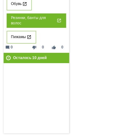
Обувь
Резинки, банты для
волос
Пижамы
mode_comment
thumb_down
thumb_up
0
0
0
Осталось
10
дней