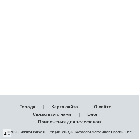
Города
|
Карта сайта
|
О сайте
|
Связаться с нами
|
Блог
|
Приложения для телефонов
©2026 SkidkaOnline.ru - Акции, скидки, каталоги магазинов России. Все
1
/1