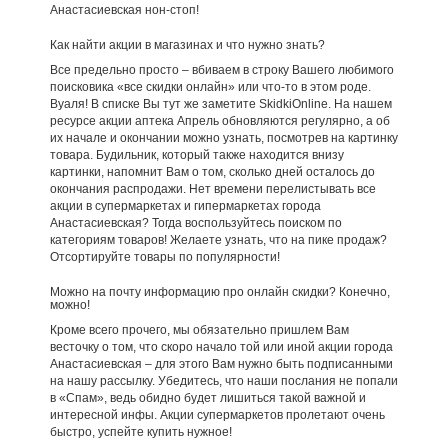
Анастасиевская нон-стоп!
Как найти акции в магазинах и что нужно знать?
Все предельно просто – вбиваем в строку Вашего любимого
поисковика «все скидки онлайн» или что-то в этом роде.
Вуаля! В списке Вы тут же заметите SkidkiOnline. На нашем
ресурсе акции аптека Апрель обновляются регулярно, а об
их начале и окончании можно узнать, посмотрев на картинку
товара. Будильник, который также находится внизу
картинки, напомнит Вам о том, сколько дней осталось до
окончания распродажи. Нет времени перелистывать все
акции в супермаркетах и гипермаркетах города
Анастасиевская? Тогда воспользуйтесь поиском по
категориям товаров! Желаете узнать, что на пике продаж?
Отсортируйте товары по популярности!
Можно на почту информацию про онлайн скидки? Конечно,
можно!
Кроме всего прочего, мы обязательно пришлем Вам
весточку о том, что скоро начало той или иной акции города
Анастасиевская – для этого Вам нужно быть подписанными
на нашу рассылку. Убедитесь, что наши послания не попали
в «Спам», ведь обидно будет лишиться такой важной и
интересной инфы. Акции супермаркетов пролетают очень
быстро, успейте купить нужное!