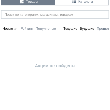


Товары
Каталоги
sort
Новые
Рейтинг
Популярные
Текущие
Будущие
Прошед
Акции не найдены