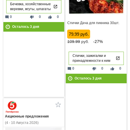
Бечевка, хозяйственные
веревки, жгуты, шпагаты
mode_comment
thumb_down
thumb_up
0
0
0
Спички Дача для пикника 30шт.
Осталось
3
дня
79.99 руб.
109.99
руб.
-27%
Спички, зажигалки и
принадлежности к ним
mode_comment
thumb_down
thumb_up
0
0
0
Осталось
3
дня
Акционные предложения
(4 - 10 Августа 2026)