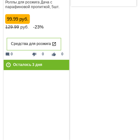
Роллы для розжига Дача с
парафиновой пропиткой, 5шт.
99.99 руб.
129.99
руб.
-23%
Средства для розжига
mode_comment
thumb_down
thumb_up
0
0
0
Осталось
3
дня