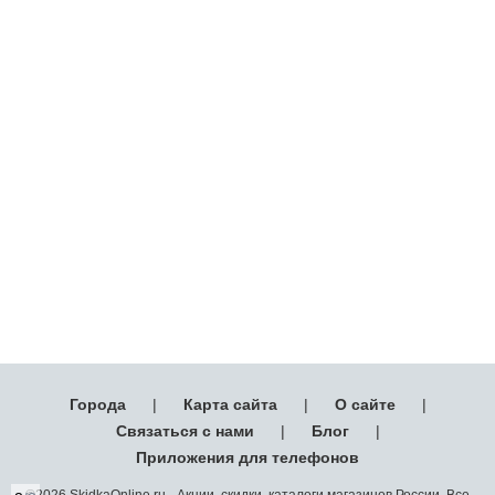
Города
|
Карта сайта
|
О сайте
|
Связаться с нами
|
Блог
|
Приложения для телефонов
©2026 SkidkaOnline.ru - Акции, скидки, каталоги магазинов России. Все