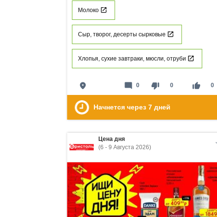
Молоко
Сыр, творог, десерты сырковые
Хлопья, сухие завтраки, мюсли, отруби
place
mode_comment
thumb_down
thumb_up
0
0
0
Начнется через
7
дней
Цена дня
(6 - 9 Августа 2026)