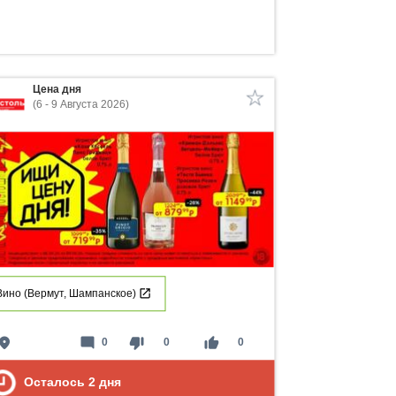
Цена дня
(6 - 9 Августа 2026)
Вино (Вермут, Шампанское)
lace
mode_comment
thumb_down
thumb_up
0
0
0
Осталось
2
дня