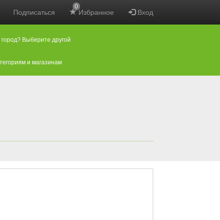
0
Подписаться
Избранное
Вход
 город? Выберите другой
атегориям и магазинам