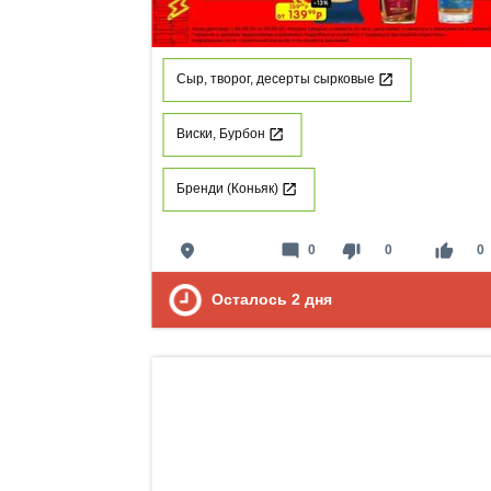
Сыр, творог, десерты сырковые
Виски, Бурбон
Бренди (Коньяк)
place
mode_comment
thumb_down
thumb_up
0
0
0
Осталось
2
дня