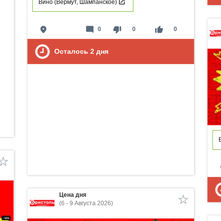
Вино (Вермут, Шампанское)
place
mode_comment
thumb_down
thumb_up
0
0
0
Осталось
2
дня
p
Цена дня
(6 - 9 Августа 2026)