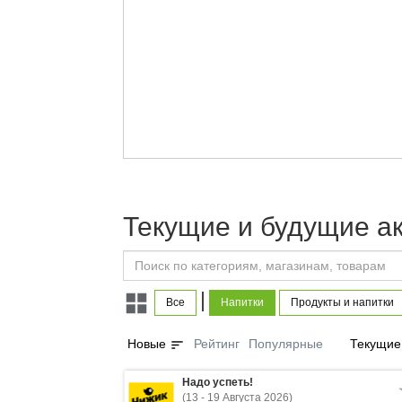
Текущие и будущие а
|
Все
Напитки
Продукты и напитки
sort
Новые
Рейтинг
Популярные
Текущие
Надо успеть!
(13 - 19 Августа 2026)