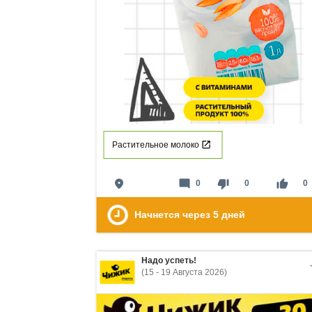
Растительное молоко
place
mode_comment
thumb_down
thumb_up
0
0
0
Начнется через
5
дней
Надо успеть!
(15 - 19 Августа 2026)