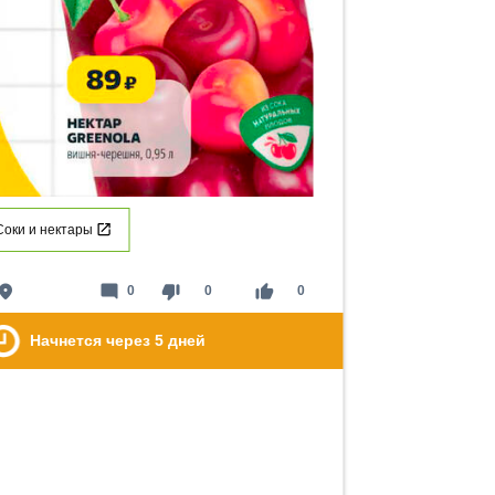
Соки и нектары
lace
mode_comment
thumb_down
thumb_up
0
0
0
Начнется через
5
дней