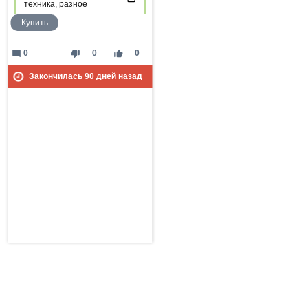
техника, разное
Купить
mode_comment
thumb_down
thumb_up
0
0
0
Закончилась
90
дней назад