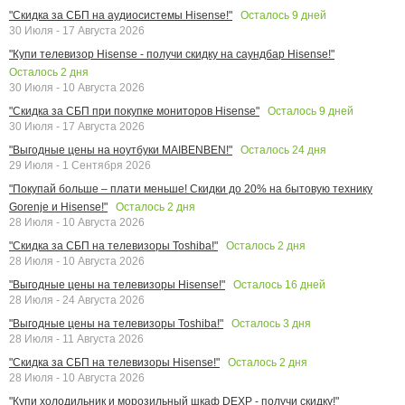
Осталось
9
дней
"Скидка за СБП на аудиосистемы Hisense!"
30 Июля - 17 Августа 2026
"Купи телевизор Hisense - получи скидку на саундбар Hisense!"
Осталось
2
дня
30 Июля - 10 Августа 2026
Осталось
9
дней
"Скидка за СБП при покупке мониторов Hisense"
30 Июля - 17 Августа 2026
Осталось
24
дня
"Выгодные цены на ноутбуки MAIBENBEN!"
29 Июля - 1 Сентября 2026
"Покупай больше – плати меньше! Скидки до 20% на бытовую технику
Осталось
2
дня
Gorenje и Hisense!"
28 Июля - 10 Августа 2026
Осталось
2
дня
"Скидка за СБП на телевизоры Toshiba!"
28 Июля - 10 Августа 2026
Осталось
16
дней
"Выгодные цены на телевизоры Hisense!"
28 Июля - 24 Августа 2026
Осталось
3
дня
"Выгодные цены на телевизоры Toshiba!"
28 Июля - 11 Августа 2026
Осталось
2
дня
"Скидка за СБП на телевизоры Hisense!"
28 Июля - 10 Августа 2026
"Купи холодильник и морозильный шкаф DEXP - получи скидку!"