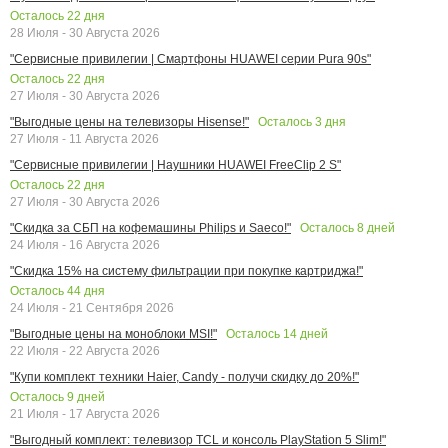
Осталось
22
дня
28 Июля - 30 Августа 2026
"Сервисные привилегии | Смартфоны HUAWEI серии Pura 90s"
Осталось
22
дня
27 Июля - 30 Августа 2026
Осталось
3
дня
"Выгодные цены на телевизоры Hisense!"
27 Июля - 11 Августа 2026
"Сервисные привилегии | Наушники HUAWEI FreeClip 2 S"
Осталось
22
дня
27 Июля - 30 Августа 2026
Осталось
8
дней
"Скидка за СБП на кофемашины Philips и Saeco!"
24 Июля - 16 Августа 2026
"Скидка 15% на систему фильтрации при покупке картриджа!"
Осталось
44
дня
24 Июля - 21 Сентября 2026
Осталось
14
дней
"Выгодные цены на моноблоки MSI!"
22 Июля - 22 Августа 2026
"Купи комплект техники Haier, Candy - получи скидку до 20%!"
Осталось
9
дней
21 Июля - 17 Августа 2026
"Выгодный комплект: телевизор TCL и консоль PlayStation 5 Slim!"