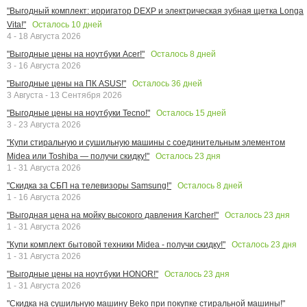
"Выгодный комплект: ирригатор DEXP и электрическая зубная щетка Longa
Осталось
10
дней
Vita!"
4 - 18 Августа 2026
Осталось
8
дней
"Выгодные цены на ноутбуки Acer!"
3 - 16 Августа 2026
Осталось
36
дней
"Выгодные цены на ПК ASUS!"
3 Августа - 13 Сентября 2026
Осталось
15
дней
"Выгодные цены на ноутбуки Tecno!"
3 - 23 Августа 2026
"Купи стиральную и сушильную машины с соединительным элементом
Осталось
23
дня
Midea или Toshiba — получи скидку!"
1 - 31 Августа 2026
Осталось
8
дней
"Скидка за СБП на телевизоры Samsung!"
1 - 16 Августа 2026
Осталось
23
дня
"Выгодная цена на мойку высокого давления Karcher!"
1 - 31 Августа 2026
Осталось
23
дня
"Купи комплект бытовой техники Midea - получи скидку!"
1 - 31 Августа 2026
Осталось
23
дня
"Выгодные цены на ноутбуки HONOR!"
1 - 31 Августа 2026
"Скидка на сушильную машину Beko при покупке стиральной машины!"