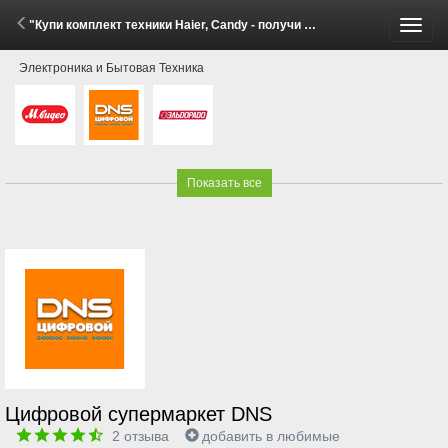
"Купи комплект техники Haier, Candy - получи скидку до 20%!" (28 Апреля - 11 Мая 2026)
Пере
Электроника и Бытовая Техника
меню
Показать все
Цифровой супермаркет DNS
2
отзыва
добавить в любимые