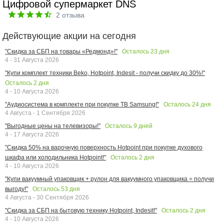
Цифровой супермаркет DNS
2
отзыва
Действующие акции на сегодня
Осталось
23
дня
"Скидка за СБП на товары «Редмонд»!"
4 - 31 Августа 2026
"Купи комплект техники Beko, Hotpoint, Indesit - получи скидку до 30%!"
Осталось
2
дня
4 - 10 Августа 2026
Осталось
24
дня
"Аудиосистема в комплекте при покупке ТВ Samsung!"
4 Августа - 1 Сентября 2026
Осталось
9
дней
"Выгодные цены на телевизоры!"
4 - 17 Августа 2026
"Скидка 50% на варочную поверхность Hotpoint при покупке духового
Осталось
2
дня
шкафа или холодильника Hotpoint!"
4 - 10 Августа 2026
"Купи вакуумный упаковщик + рулон для вакуумного упаковщика = получи
Осталось
53
дня
выгоду!"
4 Августа - 30 Сентября 2026
Осталось
2
дня
"Скидка за СБП на бытовую технику Hotpoint, Indesit!"
4 - 10 Августа 2026