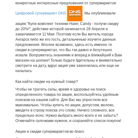
конкретные интересные предложения от супермаркетов
Цифровой супермаркет DNS
. Мы опубликовали
акцию "Купи комплект техники Haier, Candy - получи скидку
до 20%!", действие которой начинается 28 Апреля и
заканчивается 11 Мая. Поэтому если Вы житель города
Ангарск либо же его гость, детальненько изучите данные
предложения. Вполне возможно, здесь есть именно те
скидки в супермаркетах, что Вы так давно и безутешно
искали. Вооружитесь знаниями и вперед в ближайший к Вам
магазин на шопинг! Только будьте бдительны и внимательно
смотрите на дату, вдруг акция уже закончилась или еще не
началась.
Как найти скидки на нужный товар?
Чтобы не тратить силы, время и здоровье на поиск
определенного товара по акции, воспользуйтесь удобным
поиском на нашем сайте. Для Вас мы упростили все
максимально. Чтобы купить по акции, допустим, молоко,
введите в строку поиска это слово. Ничего сложного, все
предельно ясно. Нужно выбрать много всего и не забыть?
Отмечайте галочками нужное, и сохраняйте список покупок!
Акции и скидки супермаркетов во благо