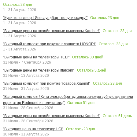
Осталось
23
дня
1 - 31 Августа 2026
Осталось
23
дня
"Купи телевизор LG и саундбар - получи скидку!"
1 - 31 Августа 2026
Осталось
23
дня
"Выгодные цены на хозяйственные пылесосы Karcher!"
1 - 31 Августа 2026
Осталось
23
дня
"Выгодный комплект при покупке планшета HONOR!"
1 - 31 Августа 2026
Осталось
30
дней
"Выгодные цены на телевизоры TCL!"
31 Июля - 7 Сентября 2026
Осталось
5
дней
"Выгодные цены на телевизоры Iffalcon!"
31 Июля - 13 Августа 2026
Осталось
23
дня
"Выгодный комплект при покупке товаров Xiaomi!"
31 Июля - 31 Августа 2026
"Выгодный комплект! Купи электробритву, электричекую зубную щетку или
Остался
51
день
ирригатор Redmond и получи скид"
31 Июля - 28 Сентября 2026
Остался
51
день
"Выгодные цены на хозяйственные пылесосы Karcher!"
31 Июля - 28 Сентября 2026
Осталось
23
дня
"Выгодная цена на телевизор LG!"
30 Июля - 31 Августа 2026