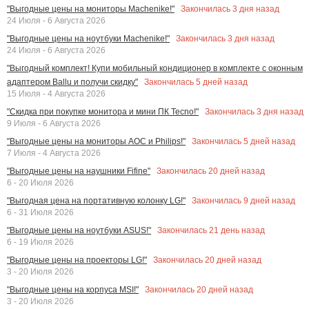
Закончилась
3
дня назад
"Выгодные цены на мониторы Machenike!"
24 Июля - 6 Августа 2026
Закончилась
3
дня назад
"Выгодные цены на ноутбуки Machenike!"
24 Июля - 6 Августа 2026
"Выгодный комплект! Купи мобильный кондиционер в комплекте с оконным
Закончилась
5
дней назад
адаптером Ballu и получи скидку"
15 Июля - 4 Августа 2026
Закончилась
3
дня назад
"Скидка при покупке монитора и мини ПК Tecno!"
9 Июля - 6 Августа 2026
Закончилась
5
дней назад
"Выгодные цены на мониторы AOC и Philips!"
7 Июля - 4 Августа 2026
Закончилась
20
дней назад
"Выгодные цены на наушники Fifine"
6 - 20 Июля 2026
Закончилась
9
дней назад
"Выгодная цена на портативную колонку LG!"
6 - 31 Июля 2026
Закончилась
21
день назад
"Выгодные цены на ноутбуки ASUS!"
6 - 19 Июля 2026
Закончилась
20
дней назад
"Выгодные цены на проекторы LG!"
3 - 20 Июля 2026
Закончилась
20
дней назад
"Выгодные цены на корпуса MSI!"
3 - 20 Июля 2026