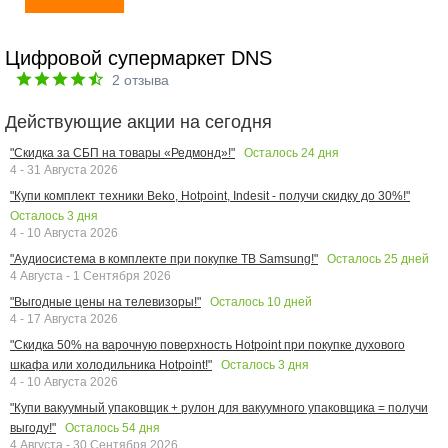
Цифровой супермаркет DNS
2
отзыва
Действующие акции на сегодня
Осталось
24
дня
"Скидка за СБП на товары «Редмонд»!"
4 - 31 Августа 2026
"Купи комплект техники Beko, Hotpoint, Indesit - получи скидку до 30%!"
Осталось
3
дня
4 - 10 Августа 2026
Осталось
25
дней
"Аудиосистема в комплекте при покупке ТВ Samsung!"
4 Августа - 1 Сентября 2026
Осталось
10
дней
"Выгодные цены на телевизоры!"
4 - 17 Августа 2026
"Скидка 50% на варочную поверхность Hotpoint при покупке духового
Осталось
3
дня
шкафа или холодильника Hotpoint!"
4 - 10 Августа 2026
"Купи вакуумный упаковщик + рулон для вакуумного упаковщика = получи
Осталось
54
дня
выгоду!"
4 Августа - 30 Сентября 2026