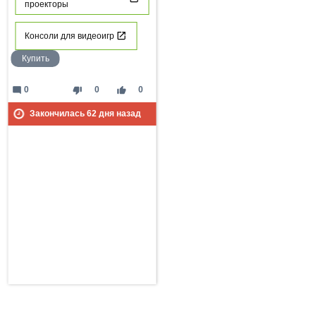
проекторы
Консоли для видеоигр
Купить
mode_comment
thumb_down
thumb_up
0
0
0
Закончилась
62
дня назад