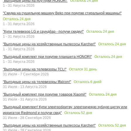
Осталось
24
дня
"Выгодные цены на ноутбуки HONOR!"
1 - 31 Августа 2026
"Скидка на сушильную машину Beko при покупке стиральной машины!"
Осталось
24
дня
1 - 31 Августа 2026
Осталось
24
дня
"Купи телевизор LG и саундбар - получи скидку!"
1 - 31 Августа 2026
Осталось
24
дня
"Выгодные цены на хозяйственные пылесосы Karcher!"
1 - 31 Августа 2026
Осталось
24
дня
"Выгодный комплект при покупке планшета HONOR!"
1 - 31 Августа 2026
Остался
31
день
"Выгодные цены на телевизоры TCL!"
31 Июля - 7 Сентября 2026
Осталось
6
дней
"Выгодные цены на телевизоры Iffalcon!"
31 Июля - 13 Августа 2026
Осталось
24
дня
"Выгодный комплект при покупке товаров Xiaomi!"
31 Июля - 31 Августа 2026
"Выгодный комплект! Купи электробритву, электричекую зубную щетку или
Осталось
52
дня
ирригатор Redmond и получи скид"
31 Июля - 28 Сентября 2026
Осталось
52
дня
"Выгодные цены на хозяйственные пылесосы Karcher!"
31 Июля - 28 Сентября 2026