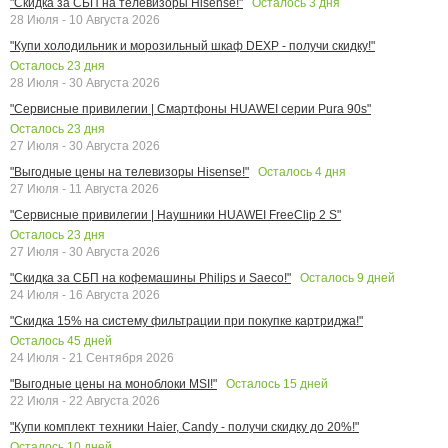
Осталось
3
дня
"Скидка за СБП на телевизоры Hisense!"
28 Июля - 10 Августа 2026
"Купи холодильник и морозильный шкаф DEXP - получи скидку!"
Осталось
23
дня
28 Июля - 30 Августа 2026
"Сервисные привилегии | Смартфоны HUAWEI серии Pura 90s"
Осталось
23
дня
27 Июля - 30 Августа 2026
Осталось
4
дня
"Выгодные цены на телевизоры Hisense!"
27 Июля - 11 Августа 2026
"Сервисные привилегии | Наушники HUAWEI FreeClip 2 S"
Осталось
23
дня
27 Июля - 30 Августа 2026
Осталось
9
дней
"Скидка за СБП на кофемашины Philips и Saeco!"
24 Июля - 16 Августа 2026
"Скидка 15% на систему фильтрации при покупке картриджа!"
Осталось
45
дней
24 Июля - 21 Сентября 2026
Осталось
15
дней
"Выгодные цены на моноблоки MSI!"
22 Июля - 22 Августа 2026
"Купи комплект техники Haier, Candy - получи скидку до 20%!"
Осталось
10
дней