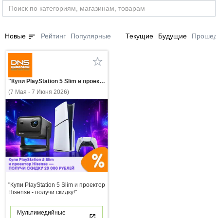
sort
Новые
Рейтинг
Популярные
Текущие
Будущие
Прошед
"Купи PlayStation 5 Slim и проектор Hisense - получи скидку!"
(7 Мая - 7 Июня 2026)
"Купи PlayStation 5 Slim и проектор
Hisense - получи скидку!"
Мультимедийные