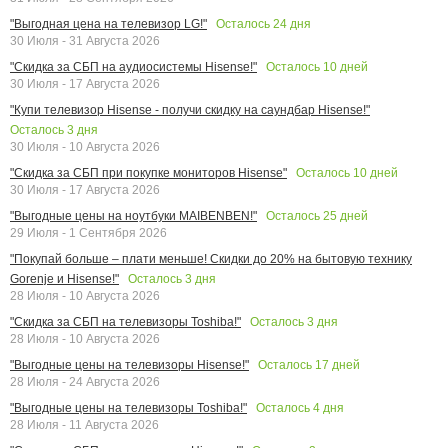
Осталось
24
дня
"Выгодная цена на телевизор LG!"
30 Июля - 31 Августа 2026
Осталось
10
дней
"Скидка за СБП на аудиосистемы Hisense!"
30 Июля - 17 Августа 2026
"Купи телевизор Hisense - получи скидку на саундбар Hisense!"
Осталось
3
дня
30 Июля - 10 Августа 2026
Осталось
10
дней
"Скидка за СБП при покупке мониторов Hisense"
30 Июля - 17 Августа 2026
Осталось
25
дней
"Выгодные цены на ноутбуки MAIBENBEN!"
29 Июля - 1 Сентября 2026
"Покупай больше – плати меньше! Скидки до 20% на бытовую технику
Осталось
3
дня
Gorenje и Hisense!"
28 Июля - 10 Августа 2026
Осталось
3
дня
"Скидка за СБП на телевизоры Toshiba!"
28 Июля - 10 Августа 2026
Осталось
17
дней
"Выгодные цены на телевизоры Hisense!"
28 Июля - 24 Августа 2026
Осталось
4
дня
"Выгодные цены на телевизоры Toshiba!"
28 Июля - 11 Августа 2026