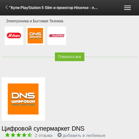
"Купи PlayStation 5 Slim и проектор Hisense - получи скидку!" (7 Мая - 7 Июня 2026)
Пере
Электроника и Бытовая Техника
меню
Показать все
Цифровой супермаркет DNS
2
отзыва
добавить в любимые