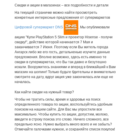
Скидки и акции в магазинах – все подробности и детали
На текущей страничке можно найти просмотреть
конкретные интересные предложения от супермаркетов
Цифровой супермаркет DNS
. Мы опубликовали
акцию "Купи PlayStation 5 Slim и проектор Hisense - получи
скидку!", действие которой начинается 7 Мая и
заканчивается 7 Июня. Поэтому если Вы житель города
Ангарск либо же его гость, детальненько изучите данные
предложения. Вполне возможно, здесь есть именно те
скидки в супермаркетах, что Вы так давно и безутешно
искали. Вооружитесь знаниями и вперед в ближайший к Вам
магазин на шопинг! Только будьте бдительны и внимательно
смотрите на дату, вдруг акция уже закончилась или еще не
началась.
Как найти скидки на нужный товар?
Чтобы не тратить силы, время и здоровье на поиск
определенного товара по акции, воспользуйтесь удобным
поиском на нашем сайте. Для Вас мы упростили все
максимально. Чтобы купить по акции, допустим, молоко,
введите в строку поиска это слово. Ничего сложного, все
предельно ясно. Нужно выбрать много всего и не забыть?
Отмечайте галочками нужное, и сохраняйте список покупок!