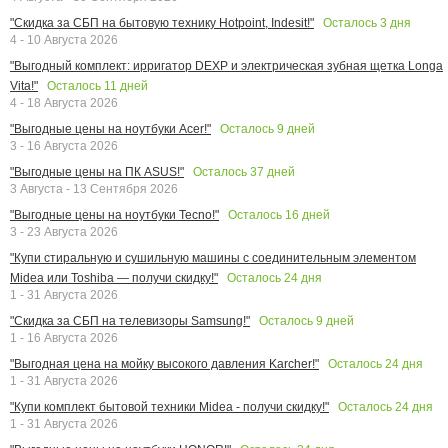
Осталось
3
дня
"Скидка за СБП на бытовую технику Hotpoint, Indesit!"
4 - 10 Августа 2026
"Выгодный комплект: ирригатор DEXP и электрическая зубная щетка Longa
Осталось
11
дней
Vita!"
4 - 18 Августа 2026
Осталось
9
дней
"Выгодные цены на ноутбуки Acer!"
3 - 16 Августа 2026
Осталось
37
дней
"Выгодные цены на ПК ASUS!"
3 Августа - 13 Сентября 2026
Осталось
16
дней
"Выгодные цены на ноутбуки Tecno!"
3 - 23 Августа 2026
"Купи стиральную и сушильную машины с соединительным элементом
Осталось
24
дня
Midea или Toshiba — получи скидку!"
1 - 31 Августа 2026
Осталось
9
дней
"Скидка за СБП на телевизоры Samsung!"
1 - 16 Августа 2026
Осталось
24
дня
"Выгодная цена на мойку высокого давления Karcher!"
1 - 31 Августа 2026
Осталось
24
дня
"Купи комплект бытовой техники Midea - получи скидку!"
1 - 31 Августа 2026