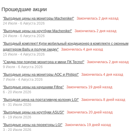
Прошедшие акции
Закончилась
2
дня назад
"Выгодные цены на мониторы Machenike!"
24 Июля - 6 Августа 2026
Закончилась
2
дня назад
"Выгодные цены на ноутбуки Machenike!"
24 Июля - 6 Августа 2026
"Выгодный комплект! Купи мобильный кондиционер в комплекте с оконным
Закончилась
4
дня назад
адаптером Ballu и получи скидку"
15 Июля - 4 Августа 2026
Закончилась
2
дня назад
"Скидка при покупке монитора и мини ПК Tecno!"
9 Июля - 6 Августа 2026
Закончилась
4
дня назад
"Выгодные цены на мониторы AOC и Philips!"
7 Июля - 4 Августа 2026
Закончилась
19
дней назад
"Выгодные цены на наушники Fifine"
6 - 20 Июля 2026
Закончилась
8
дней назад
"Выгодная цена на портативную колонку LG!"
6 - 31 Июля 2026
Закончилась
20
дней назад
"Выгодные цены на ноутбуки ASUS!"
6 - 19 Июля 2026
Закончилась
19
дней назад
"Выгодные цены на проекторы LG!"
3 - 20 Июля 2026