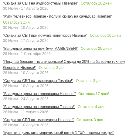
Осталось
10
дней
"Скидка за СБП на аудиосистемы Hisense!"
30 Июля - 17 Августа 2026
"Купи телевизор Hisense - получи скидку на саундбар Hisense!"
Осталось
3
дня
30 Июля - 10 Августа 2026
Осталось
10
дней
"Скидка за СБП при покупке мониторов Hisense"
30 Июля - 17 Августа 2026
Осталось
25
дней
"Выгодные цены на ноутбуки MAIBENBEN!"
29 Июля - 1 Сентября 2026
"Покупай больше – плати меньше! Скидки до 20% на бытовую технику
Осталось
3
дня
Gorenje и Hisense!"
28 Июля - 10 Августа 2026
Осталось
3
дня
"Скидка за СБП на телевизоры Toshiba!"
28 Июля - 10 Августа 2026
Осталось
17
дней
"Выгодные цены на телевизоры Hisense!"
28 Июля - 24 Августа 2026
Осталось
4
дня
"Выгодные цены на телевизоры Toshiba!"
28 Июля - 11 Августа 2026
Осталось
3
дня
"Скидка за СБП на телевизоры Hisense!"
28 Июля - 10 Августа 2026
"Купи холодильник и морозильный шкаф DEXP - получи скидку!"