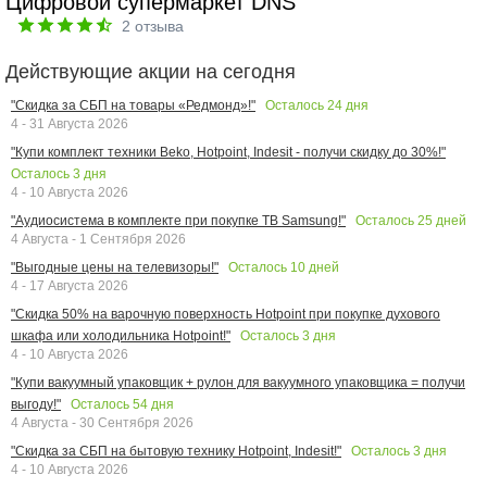
Цифровой супермаркет DNS
2
отзыва
Действующие акции на сегодня
Осталось
24
дня
"Скидка за СБП на товары «Редмонд»!"
4 - 31 Августа 2026
"Купи комплект техники Beko, Hotpoint, Indesit - получи скидку до 30%!"
Осталось
3
дня
4 - 10 Августа 2026
Осталось
25
дней
"Аудиосистема в комплекте при покупке ТВ Samsung!"
4 Августа - 1 Сентября 2026
Осталось
10
дней
"Выгодные цены на телевизоры!"
4 - 17 Августа 2026
"Скидка 50% на варочную поверхность Hotpoint при покупке духового
Осталось
3
дня
шкафа или холодильника Hotpoint!"
4 - 10 Августа 2026
"Купи вакуумный упаковщик + рулон для вакуумного упаковщика = получи
Осталось
54
дня
выгоду!"
4 Августа - 30 Сентября 2026
Осталось
3
дня
"Скидка за СБП на бытовую технику Hotpoint, Indesit!"
4 - 10 Августа 2026