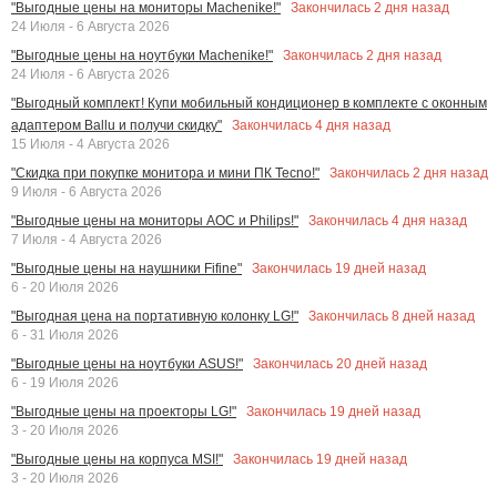
Закончилась
2
дня назад
"Выгодные цены на мониторы Machenike!"
24 Июля - 6 Августа 2026
Закончилась
2
дня назад
"Выгодные цены на ноутбуки Machenike!"
24 Июля - 6 Августа 2026
"Выгодный комплект! Купи мобильный кондиционер в комплекте с оконным
Закончилась
4
дня назад
адаптером Ballu и получи скидку"
15 Июля - 4 Августа 2026
Закончилась
2
дня назад
"Скидка при покупке монитора и мини ПК Tecno!"
9 Июля - 6 Августа 2026
Закончилась
4
дня назад
"Выгодные цены на мониторы AOC и Philips!"
7 Июля - 4 Августа 2026
Закончилась
19
дней назад
"Выгодные цены на наушники Fifine"
6 - 20 Июля 2026
Закончилась
8
дней назад
"Выгодная цена на портативную колонку LG!"
6 - 31 Июля 2026
Закончилась
20
дней назад
"Выгодные цены на ноутбуки ASUS!"
6 - 19 Июля 2026
Закончилась
19
дней назад
"Выгодные цены на проекторы LG!"
3 - 20 Июля 2026
Закончилась
19
дней назад
"Выгодные цены на корпуса MSI!"
3 - 20 Июля 2026