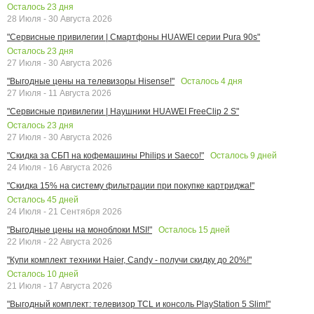
Осталось
23
дня
28 Июля - 30 Августа 2026
"Сервисные привилегии | Смартфоны HUAWEI серии Pura 90s"
Осталось
23
дня
27 Июля - 30 Августа 2026
Осталось
4
дня
"Выгодные цены на телевизоры Hisense!"
27 Июля - 11 Августа 2026
"Сервисные привилегии | Наушники HUAWEI FreeClip 2 S"
Осталось
23
дня
27 Июля - 30 Августа 2026
Осталось
9
дней
"Скидка за СБП на кофемашины Philips и Saeco!"
24 Июля - 16 Августа 2026
"Скидка 15% на систему фильтрации при покупке картриджа!"
Осталось
45
дней
24 Июля - 21 Сентября 2026
Осталось
15
дней
"Выгодные цены на моноблоки MSI!"
22 Июля - 22 Августа 2026
"Купи комплект техники Haier, Candy - получи скидку до 20%!"
Осталось
10
дней
21 Июля - 17 Августа 2026
"Выгодный комплект: телевизор TCL и консоль PlayStation 5 Slim!"