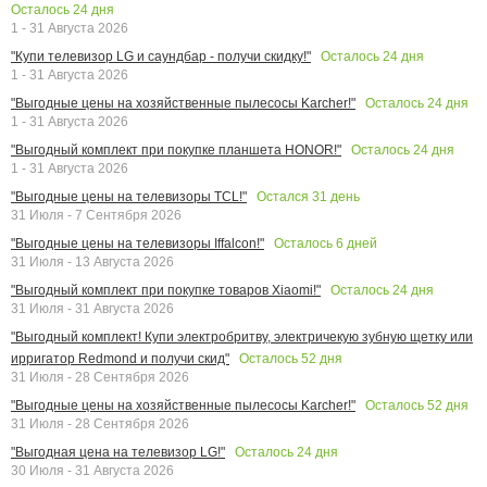
Осталось
24
дня
1 - 31 Августа 2026
Осталось
24
дня
"Купи телевизор LG и саундбар - получи скидку!"
1 - 31 Августа 2026
Осталось
24
дня
"Выгодные цены на хозяйственные пылесосы Karcher!"
1 - 31 Августа 2026
Осталось
24
дня
"Выгодный комплект при покупке планшета HONOR!"
1 - 31 Августа 2026
Остался
31
день
"Выгодные цены на телевизоры TCL!"
31 Июля - 7 Сентября 2026
Осталось
6
дней
"Выгодные цены на телевизоры Iffalcon!"
31 Июля - 13 Августа 2026
Осталось
24
дня
"Выгодный комплект при покупке товаров Xiaomi!"
31 Июля - 31 Августа 2026
"Выгодный комплект! Купи электробритву, электричекую зубную щетку или
Осталось
52
дня
ирригатор Redmond и получи скид"
31 Июля - 28 Сентября 2026
Осталось
52
дня
"Выгодные цены на хозяйственные пылесосы Karcher!"
31 Июля - 28 Сентября 2026
Осталось
24
дня
"Выгодная цена на телевизор LG!"
30 Июля - 31 Августа 2026