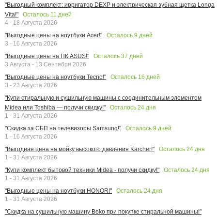
"Выгодный комплект: ирригатор DEXP и электрическая зубная щетка Longa
Осталось
11
дней
Vita!"
4 - 18 Августа 2026
Осталось
9
дней
"Выгодные цены на ноутбуки Acer!"
3 - 16 Августа 2026
Осталось
37
дней
"Выгодные цены на ПК ASUS!"
3 Августа - 13 Сентября 2026
Осталось
16
дней
"Выгодные цены на ноутбуки Tecno!"
3 - 23 Августа 2026
"Купи стиральную и сушильную машины с соединительным элементом
Осталось
24
дня
Midea или Toshiba — получи скидку!"
1 - 31 Августа 2026
Осталось
9
дней
"Скидка за СБП на телевизоры Samsung!"
1 - 16 Августа 2026
Осталось
24
дня
"Выгодная цена на мойку высокого давления Karcher!"
1 - 31 Августа 2026
Осталось
24
дня
"Купи комплект бытовой техники Midea - получи скидку!"
1 - 31 Августа 2026
Осталось
24
дня
"Выгодные цены на ноутбуки HONOR!"
1 - 31 Августа 2026
"Скидка на сушильную машину Beko при покупке стиральной машины!"