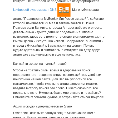
конкретные интересные предложения от супермаркетов
Цифровой супермаркет DNS
. Мы опубликовали
акцию "Подписки на MyBook и ЛитРес со скидкой!", действие
которой начинается 29 Мая и заканчивается 15 Июня.
Поэтому если Вы житель города Ангарск либо же его гость,
детальненько изучите данные предложения. Вполне
возможно, здесь есть именно те скидки в супермаркетах, что
Вы так давно и безутешно искали. Вооружитесь знаниями и
вперед в ближайший к Вам магазин на шопинг! Только
будьте бдительны и внимательно смотрите на дату, вдруг
акция уже закончилась или еще не началась.
Как найти скидки на нужный товар?
Чтобы не тратить силы, время и здоровье на поиск
определенного товара по акции, воспользуйтесь удобным
поиском на нашем сайте. Для Вас мы упростили все
максимально. Чтобы купить по акции, допустим, молоко,
введите в строку поиска это слово. Ничего сложного, все
предельно ясно. Нужно выбрать много всего и не забыть?
Отмечайте галочками нужное, и сохраняйте список покупок!
Акции и скидки супермаркетов во благо
Отчаялись искать желанную вещь? SkidkaOnline Вам в
помощь. Внимательно следите за актуальными