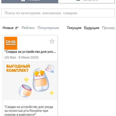
sort
Новые
Рейтинг
Популярные
Текущие
Будущие
Прошед
"Скидка на устройство для ухода за полостью рта Revyline при покупке в комплекте!"
(26 Мая - 8 Июня 2026)
"Скидка на устройство для ухода
за полостью рта Revyline при
покупке в комплекте!"