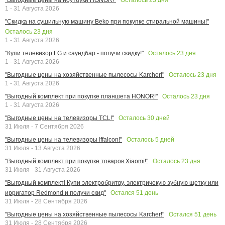
1 - 31 Августа 2026
"Скидка на сушильную машину Beko при покупке стиральной машины!"
Осталось
23
дня
1 - 31 Августа 2026
Осталось
23
дня
"Купи телевизор LG и саундбар - получи скидку!"
1 - 31 Августа 2026
Осталось
23
дня
"Выгодные цены на хозяйственные пылесосы Karcher!"
1 - 31 Августа 2026
Осталось
23
дня
"Выгодный комплект при покупке планшета HONOR!"
1 - 31 Августа 2026
Осталось
30
дней
"Выгодные цены на телевизоры TCL!"
31 Июля - 7 Сентября 2026
Осталось
5
дней
"Выгодные цены на телевизоры Iffalcon!"
31 Июля - 13 Августа 2026
Осталось
23
дня
"Выгодный комплект при покупке товаров Xiaomi!"
31 Июля - 31 Августа 2026
"Выгодный комплект! Купи электробритву, электричекую зубную щетку или
Остался
51
день
ирригатор Redmond и получи скид"
31 Июля - 28 Сентября 2026
Остался
51
день
"Выгодные цены на хозяйственные пылесосы Karcher!"
31 Июля - 28 Сентября 2026