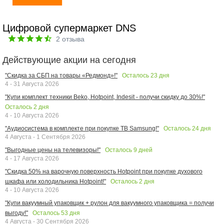
Цифровой супермаркет DNS
2
отзыва
Действующие акции на сегодня
Осталось
23
дня
"Скидка за СБП на товары «Редмонд»!"
4 - 31 Августа 2026
"Купи комплект техники Beko, Hotpoint, Indesit - получи скидку до 30%!"
Осталось
2
дня
4 - 10 Августа 2026
Осталось
24
дня
"Аудиосистема в комплекте при покупке ТВ Samsung!"
4 Августа - 1 Сентября 2026
Осталось
9
дней
"Выгодные цены на телевизоры!"
4 - 17 Августа 2026
"Скидка 50% на варочную поверхность Hotpoint при покупке духового
Осталось
2
дня
шкафа или холодильника Hotpoint!"
4 - 10 Августа 2026
"Купи вакуумный упаковщик + рулон для вакуумного упаковщика = получи
Осталось
53
дня
выгоду!"
4 Августа - 30 Сентября 2026