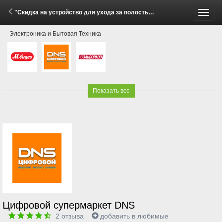
"Скидка на устройство для ухода за полостью рта Revyline при покупке в комплекте!" (26 Мая - 8 Июня 2026)
Пере
Электроника и Бытовая Техника
меню
Показать все
Цифровой супермаркет DNS
2
отзыва
добавить в любимые