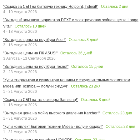
Осталось
2
дня
"Скидка за СБП на бытовую технику Hotpoint, Indesit!"
4 - 10 Августа 2026
"Выгодный комплект: ирригатор DEXP и электрическая зубная щетка Longa
Осталось
10
дней
Vita!"
4 - 18 Августа 2026
Осталось
8
дней
"Выгодные цены на ноутбуки Acer!"
3 - 16 Августа 2026
Осталось
36
дней
"Выгодные цены на ПК ASUS!"
3 Августа - 13 Сентября 2026
Осталось
15
дней
"Выгодные цены на ноутбуки Tecno!"
3 - 23 Августа 2026
"Купи стиральную и сушильную машины с соединительным элементом
Осталось
23
дня
Midea или Toshiba — получи скидку!"
1 - 31 Августа 2026
Осталось
8
дней
"Скидка за СБП на телевизоры Samsung!"
1 - 16 Августа 2026
Осталось
23
дня
"Выгодная цена на мойку высокого давления Karcher!"
1 - 31 Августа 2026
Осталось
23
дня
"Купи комплект бытовой техники Midea - получи скидку!"
1 - 31 Августа 2026
Осталось
23
дня
"Выгодные цены на ноутбуки HONOR!"