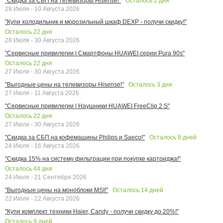
Осталось
2
дня
"Скидка за СБП на телевизоры Hisense!"
28 Июля - 10 Августа 2026
"Купи холодильник и морозильный шкаф DEXP - получи скидку!"
Осталось
22
дня
28 Июля - 30 Августа 2026
"Сервисные привилегии | Смартфоны HUAWEI серии Pura 90s"
Осталось
22
дня
27 Июля - 30 Августа 2026
Осталось
3
дня
"Выгодные цены на телевизоры Hisense!"
27 Июля - 11 Августа 2026
"Сервисные привилегии | Наушники HUAWEI FreeClip 2 S"
Осталось
22
дня
27 Июля - 30 Августа 2026
Осталось
8
дней
"Скидка за СБП на кофемашины Philips и Saeco!"
24 Июля - 16 Августа 2026
"Скидка 15% на систему фильтрации при покупке картриджа!"
Осталось
44
дня
24 Июля - 21 Сентября 2026
Осталось
14
дней
"Выгодные цены на моноблоки MSI!"
22 Июля - 22 Августа 2026
"Купи комплект техники Haier, Candy - получи скидку до 20%!"
Осталось
9
дней