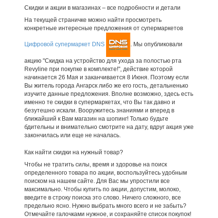
Скидки и акции в магазинах – все подробности и детали
На текущей страничке можно найти просмотреть
конкретные интересные предложения от супермаркетов
Цифровой супермаркет DNS
. Мы опубликовали
акцию "Скидка на устройство для ухода за полостью рта
Revyline при покупке в комплекте!", действие которой
начинается 26 Мая и заканчивается 8 Июня. Поэтому если
Вы житель города Ангарск либо же его гость, детальненько
изучите данные предложения. Вполне возможно, здесь есть
именно те скидки в супермаркетах, что Вы так давно и
безутешно искали. Вооружитесь знаниями и вперед в
ближайший к Вам магазин на шопинг! Только будьте
бдительны и внимательно смотрите на дату, вдруг акция уже
закончилась или еще не началась.
Как найти скидки на нужный товар?
Чтобы не тратить силы, время и здоровье на поиск
определенного товара по акции, воспользуйтесь удобным
поиском на нашем сайте. Для Вас мы упростили все
максимально. Чтобы купить по акции, допустим, молоко,
введите в строку поиска это слово. Ничего сложного, все
предельно ясно. Нужно выбрать много всего и не забыть?
Отмечайте галочками нужное, и сохраняйте список покупок!