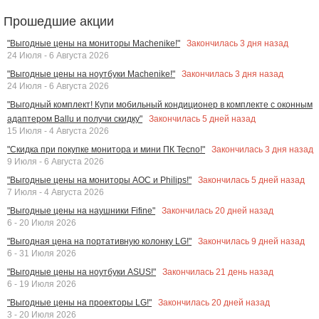
Прошедшие акции
Закончилась
3
дня назад
"Выгодные цены на мониторы Machenike!"
24 Июля - 6 Августа 2026
Закончилась
3
дня назад
"Выгодные цены на ноутбуки Machenike!"
24 Июля - 6 Августа 2026
"Выгодный комплект! Купи мобильный кондиционер в комплекте с оконным
Закончилась
5
дней назад
адаптером Ballu и получи скидку"
15 Июля - 4 Августа 2026
Закончилась
3
дня назад
"Скидка при покупке монитора и мини ПК Tecno!"
9 Июля - 6 Августа 2026
Закончилась
5
дней назад
"Выгодные цены на мониторы AOC и Philips!"
7 Июля - 4 Августа 2026
Закончилась
20
дней назад
"Выгодные цены на наушники Fifine"
6 - 20 Июля 2026
Закончилась
9
дней назад
"Выгодная цена на портативную колонку LG!"
6 - 31 Июля 2026
Закончилась
21
день назад
"Выгодные цены на ноутбуки ASUS!"
6 - 19 Июля 2026
Закончилась
20
дней назад
"Выгодные цены на проекторы LG!"
3 - 20 Июля 2026