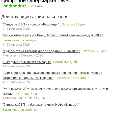
Цифровой супермаркет DNS
2
отзыва
Действующие акции на сегодня
Осталось
22
дня
"Скидка за СБП на товары «Редмонд»!"
4 - 31 Августа 2026
"Купи комплект техники Beko, Hotpoint, Indesit - получи скидку до 30%!"
Заканчивается сегодня
4 - 10 Августа 2026
Осталось
23
дня
"Аудиосистема в комплекте при покупке ТВ Samsung!"
4 Августа - 1 Сентября 2026
Осталось
8
дней
"Выгодные цены на телевизоры!"
4 - 17 Августа 2026
"Скидка 50% на варочную поверхность Hotpoint при покупке духового
Заканчивается сегодня
шкафа или холодильника Hotpoint!"
4 - 10 Августа 2026
"Купи вакуумный упаковщик + рулон для вакуумного упаковщика = получи
Осталось
52
дня
выгоду!"
4 Августа - 30 Сентября 2026
"Скидка за СБП на бытовую технику Hotpoint, Indesit!"
Заканчивается сегодня