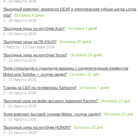
4 - 10 Августа 2026
"Выгодный комплект: ирригатор DEXP и электрическая зубная щетка Longa
Осталось
9
дней
Vita!"
4 - 18 Августа 2026
Осталось
7
дней
"Выгодные цены на ноутбуки Acer!"
3 - 16 Августа 2026
Осталось
35
дней
"Выгодные цены на ПК ASUS!"
3 Августа - 13 Сентября 2026
Осталось
14
дней
"Выгодные цены на ноутбуки Tecno!"
3 - 23 Августа 2026
"Купи стиральную и сушильную машины с соединительным элементом
Осталось
22
дня
Midea или Toshiba — получи скидку!"
1 - 31 Августа 2026
Осталось
7
дней
"Скидка за СБП на телевизоры Samsung!"
1 - 16 Августа 2026
Осталось
22
дня
"Выгодная цена на мойку высокого давления Karcher!"
1 - 31 Августа 2026
Осталось
22
дня
"Купи комплект бытовой техники Midea - получи скидку!"
1 - 31 Августа 2026
Осталось
22
дня
"Выгодные цены на ноутбуки HONOR!"
1 - 31 Августа 2026