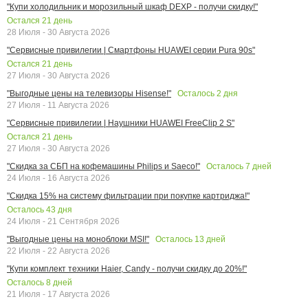
"Купи холодильник и морозильный шкаф DEXP - получи скидку!"
Остался
21
день
28 Июля - 30 Августа 2026
"Сервисные привилегии | Смартфоны HUAWEI серии Pura 90s"
Остался
21
день
27 Июля - 30 Августа 2026
Осталось
2
дня
"Выгодные цены на телевизоры Hisense!"
27 Июля - 11 Августа 2026
"Сервисные привилегии | Наушники HUAWEI FreeClip 2 S"
Остался
21
день
27 Июля - 30 Августа 2026
Осталось
7
дней
"Скидка за СБП на кофемашины Philips и Saeco!"
24 Июля - 16 Августа 2026
"Скидка 15% на систему фильтрации при покупке картриджа!"
Осталось
43
дня
24 Июля - 21 Сентября 2026
Осталось
13
дней
"Выгодные цены на моноблоки MSI!"
22 Июля - 22 Августа 2026
"Купи комплект техники Haier, Candy - получи скидку до 20%!"
Осталось
8
дней
21 Июля - 17 Августа 2026