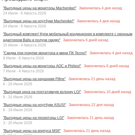
Закончилась
4
дня назад
"Выгодные цены на мониторы Machenike!"
24 Июля - 6 Августа 2026
Закончилась
4
дня назад
"Выгодные цены на ноутбуки Machenike!"
24 Июля - 6 Августа 2026
"Выгодный комплект! Купи мобильный кондиционер в комплекте с оконным
Закончилась
6
дней назад
адаптером Ballu и получи скидку"
15 Июля - 4 Августа 2026
Закончилась
4
дня назад
"Скидка при покупке монитора и мини ПК Tecno!"
9 Июля - 6 Августа 2026
Закончилась
6
дней назад
"Выгодные цены на мониторы AOC и Philips!"
7 Июля - 4 Августа 2026
Закончилась
21
день назад
"Выгодные цены на наушники Fifine"
6 - 20 Июля 2026
Закончилась
10
дней назад
"Выгодная цена на портативную колонку LG!"
6 - 31 Июля 2026
Закончилась
22
дня назад
"Выгодные цены на ноутбуки ASUS!"
6 - 19 Июля 2026
Закончилась
21
день назад
"Выгодные цены на проекторы LG!"
3 - 20 Июля 2026
Закончилась
21
день назад
"Выгодные цены на корпуса MSI!"