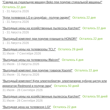
"Скидка на сушильную машину Beko при покупке стиральной машины!"
Осталось
22
дня
1 - 31 Августа 2026
Осталось
22
дня
"Купи телевизор LG и саундбар - получи скидку!"
1 - 31 Августа 2026
Осталось
22
дня
"Выгодные цены на хозяйственные пылесосы Karcher!"
1 - 31 Августа 2026
Осталось
22
дня
"Выгодный комплект при покупке планшета HONOR!"
1 - 31 Августа 2026
Осталось
29
дней
"Выгодные цены на телевизоры TCL!"
31 Июля - 7 Сентября 2026
Осталось
4
дня
"Выгодные цены на телевизоры Iffalcon!"
31 Июля - 13 Августа 2026
Осталось
22
дня
"Выгодный комплект при покупке товаров Xiaomi!"
31 Июля - 31 Августа 2026
"Выгодный комплект! Купи электробритву, электричекую зубную щетку или
Осталось
50
дней
ирригатор Redmond и получи скид"
31 Июля - 28 Сентября 2026
Осталось
50
дней
"Выгодные цены на хозяйственные пылесосы Karcher!"
31 Июля - 28 Сентября 2026
Осталось
22
дня
"Выгодная цена на телевизор LG!"