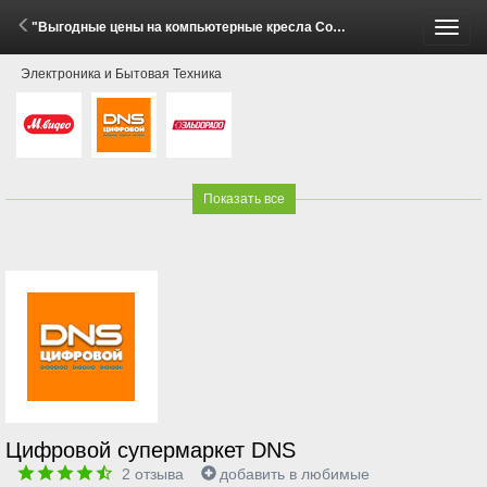
"Выгодные цены на компьютерные кресла Cougar!" (29 Мая - 15 Июня 2026)
Пере
Электроника и Бытовая Техника
меню
Показать все
Цифровой супермаркет DNS
2
отзыва
добавить в любимые