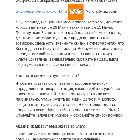
конкретные интересные предложения от супермаркетов
Цифровой супермаркет DNS
. Мы опубликовали
акцию "Выгодные цены на медиаплеер Rombica!", действие
которой начинается 29 Мая и заканчивается 15 Июня.
Поэтому если Вы житель города Ангарск либо же его гость,
детальненько изучите данные предложения. Вполне
возможно, здесь есть именно те скидки в супермаркетах, что
Вы так давно и безутешно искали. Вооружитесь знаниями и
вперед в ближайший к Вам магазин на шопинг! Только
будьте бдительны и внимательно смотрите на дату, вдруг
акция уже закончилась или еще не началась.
Как найти скидки на нужный товар?
Чтобы не тратить силы, время и здоровье на поиск
определенного товара по акции, воспользуйтесь удобным
поиском на нашем сайте. Для Вас мы упростили все
максимально. Чтобы купить по акции, допустим, молоко,
введите в строку поиска это слово. Ничего сложного, все
предельно ясно. Нужно выбрать много всего и не забыть?
Отмечайте галочками нужное, и сохраняйте список покупок!
Акции и скидки супермаркетов во благо
Отчаялись искать желанную вещь? SkidkaOnline Вам в
помощь. Внимательно следите за актуальными