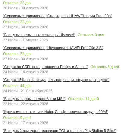
Осталось
22
дня
28 Июля - 30 Августа 2026
"Сервисные привилегии | Смартфоны HUAWEI серии Pura 90s"
Осталось
22
дня
27 Июля - 30 Августа 2026
Осталось
3
дня
"Выгодные цены на телевизоры Hisense!"
27 Июля - 11 Августа 2026
"Сервисные привилегии | Наушники HUAWEI FreeClip 2 S"
Осталось
22
дня
27 Июля - 30 Августа 2026
Осталось
8
дней
"Скидка за СБП на кофемашины Philips и Saeco!"
24 Июля - 16 Августа 2026
"Скидка 15% на систему фильтрации при покупке картриджа!"
Осталось
44
дня
24 Июля - 21 Сентября 2026
Осталось
14
дней
"Выгодные цены на моноблоки MSI!"
22 Июля - 22 Августа 2026
"Купи комплект техники Haier, Candy - получи скидку до 20%!"
Осталось
9
дней
21 Июля - 17 Августа 2026
"Выгодный комплект: телевизор TCL и консоль PlayStation 5 Slim!"