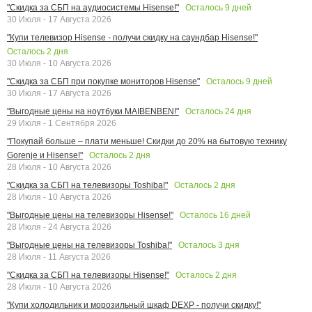
Осталось
9
дней
"Скидка за СБП на аудиосистемы Hisense!"
30 Июля - 17 Августа 2026
"Купи телевизор Hisense - получи скидку на саундбар Hisense!"
Осталось
2
дня
30 Июля - 10 Августа 2026
Осталось
9
дней
"Скидка за СБП при покупке мониторов Hisense"
30 Июля - 17 Августа 2026
Осталось
24
дня
"Выгодные цены на ноутбуки MAIBENBEN!"
29 Июля - 1 Сентября 2026
"Покупай больше – плати меньше! Скидки до 20% на бытовую технику
Осталось
2
дня
Gorenje и Hisense!"
28 Июля - 10 Августа 2026
Осталось
2
дня
"Скидка за СБП на телевизоры Toshiba!"
28 Июля - 10 Августа 2026
Осталось
16
дней
"Выгодные цены на телевизоры Hisense!"
28 Июля - 24 Августа 2026
Осталось
3
дня
"Выгодные цены на телевизоры Toshiba!"
28 Июля - 11 Августа 2026
Осталось
2
дня
"Скидка за СБП на телевизоры Hisense!"
28 Июля - 10 Августа 2026
"Купи холодильник и морозильный шкаф DEXP - получи скидку!"