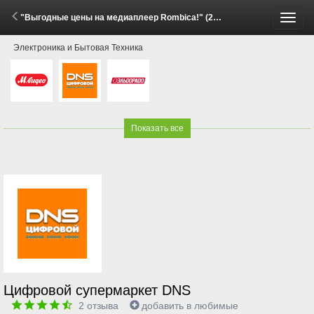
"Выгодные цены на медиаплеер Rombica!" (29 Мая - 15 Июня 2026)
Пере
Электроника и Бытовая Техника
меню
Показать все
Цифровой супермаркет DNS
2
отзыва
добавить в любимые