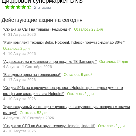
Цифровой супермаркет DNS
2
отзыва
Действующие акции на сегодня
Осталось
23
дня
"Скидка за СБП на товары «Редмонд»!"
4 - 31 Августа 2026
"Купи комплект техники Beko, Hotpoint, Indesit - получи скидку до 30%!"
Осталось
2
дня
4 - 10 Августа 2026
Осталось
24
дня
"Аудиосистема в комплекте при покупке ТВ Samsung!"
4 Августа - 1 Сентября 2026
Осталось
9
дней
"Выгодные цены на телевизоры!"
4 - 17 Августа 2026
"Скидка 50% на варочную поверхность Hotpoint при покупке духового
Осталось
2
дня
шкафа или холодильника Hotpoint!"
4 - 10 Августа 2026
"Купи вакуумный упаковщик + рулон для вакуумного упаковщика = получи
Осталось
53
дня
выгоду!"
4 Августа - 30 Сентября 2026
Осталось
2
дня
"Скидка за СБП на бытовую технику Hotpoint, Indesit!"
4 - 10 Августа 2026