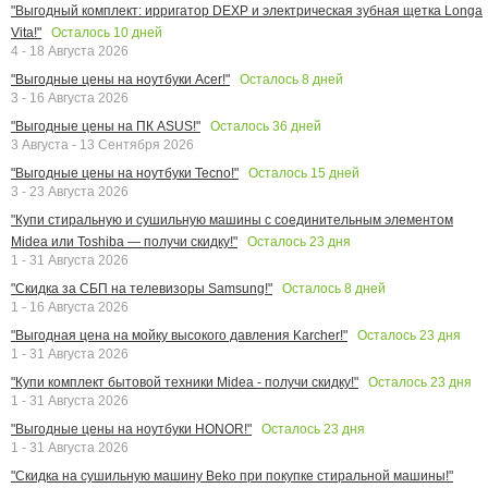
"Выгодный комплект: ирригатор DEXP и электрическая зубная щетка Longa
Осталось
10
дней
Vita!"
4 - 18 Августа 2026
Осталось
8
дней
"Выгодные цены на ноутбуки Acer!"
3 - 16 Августа 2026
Осталось
36
дней
"Выгодные цены на ПК ASUS!"
3 Августа - 13 Сентября 2026
Осталось
15
дней
"Выгодные цены на ноутбуки Tecno!"
3 - 23 Августа 2026
"Купи стиральную и сушильную машины с соединительным элементом
Осталось
23
дня
Midea или Toshiba — получи скидку!"
1 - 31 Августа 2026
Осталось
8
дней
"Скидка за СБП на телевизоры Samsung!"
1 - 16 Августа 2026
Осталось
23
дня
"Выгодная цена на мойку высокого давления Karcher!"
1 - 31 Августа 2026
Осталось
23
дня
"Купи комплект бытовой техники Midea - получи скидку!"
1 - 31 Августа 2026
Осталось
23
дня
"Выгодные цены на ноутбуки HONOR!"
1 - 31 Августа 2026
"Скидка на сушильную машину Beko при покупке стиральной машины!"