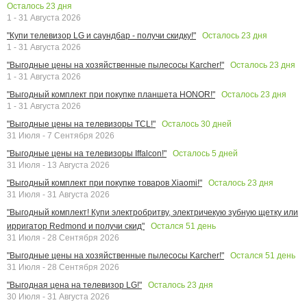
Осталось
23
дня
1 - 31 Августа 2026
Осталось
23
дня
"Купи телевизор LG и саундбар - получи скидку!"
1 - 31 Августа 2026
Осталось
23
дня
"Выгодные цены на хозяйственные пылесосы Karcher!"
1 - 31 Августа 2026
Осталось
23
дня
"Выгодный комплект при покупке планшета HONOR!"
1 - 31 Августа 2026
Осталось
30
дней
"Выгодные цены на телевизоры TCL!"
31 Июля - 7 Сентября 2026
Осталось
5
дней
"Выгодные цены на телевизоры Iffalcon!"
31 Июля - 13 Августа 2026
Осталось
23
дня
"Выгодный комплект при покупке товаров Xiaomi!"
31 Июля - 31 Августа 2026
"Выгодный комплект! Купи электробритву, электричекую зубную щетку или
Остался
51
день
ирригатор Redmond и получи скид"
31 Июля - 28 Сентября 2026
Остался
51
день
"Выгодные цены на хозяйственные пылесосы Karcher!"
31 Июля - 28 Сентября 2026
Осталось
23
дня
"Выгодная цена на телевизор LG!"
30 Июля - 31 Августа 2026