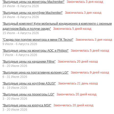
Закончилась
3
дня назад
"Выгодные цены на мониторы Machenike!"
24 Июля - 6 Августа 2026
Закончилась
3
дня назад
"Выгодные цены на ноутбуки Machenike!"
24 Июля - 6 Августа 2026
"Выгодный комплект! Купи мобильный кондиционер в комплекте с оконным
Закончилась
5
дней назад
адаптером Ballu и получи скидку"
15 Июля - 4 Августа 2026
Закончилась
3
дня назад
"Скидка при покупке монитора и мини ПК Tecno!"
9 Июля - 6 Августа 2026
Закончилась
5
дней назад
"Выгодные цены на мониторы AOC и Philips!"
7 Июля - 4 Августа 2026
Закончилась
20
дней назад
"Выгодные цены на наушники Fifine"
6 - 20 Июля 2026
Закончилась
9
дней назад
"Выгодная цена на портативную колонку LG!"
6 - 31 Июля 2026
Закончилась
21
день назад
"Выгодные цены на ноутбуки ASUS!"
6 - 19 Июля 2026
Закончилась
20
дней назад
"Выгодные цены на проекторы LG!"
3 - 20 Июля 2026
Закончилась
20
дней назад
"Выгодные цены на корпуса MSI!"
3 - 20 Июля 2026