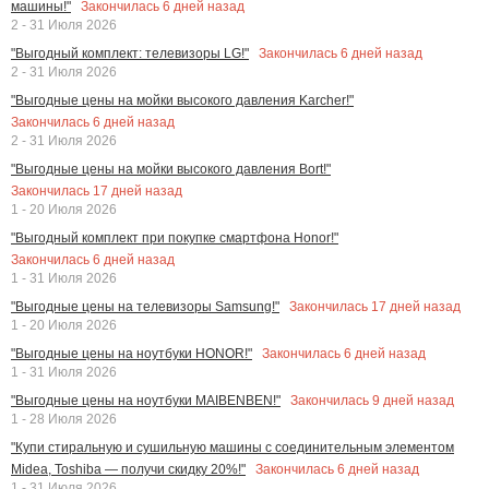
Закончилась
6
дней назад
машины!"
2 - 31 Июля 2026
Закончилась
6
дней назад
"Выгодный комплект: телевизоры LG!"
2 - 31 Июля 2026
"Выгодные цены на мойки высокого давления Karcher!"
Закончилась
6
дней назад
2 - 31 Июля 2026
"Выгодные цены на мойки высокого давления Bort!"
Закончилась
17
дней назад
1 - 20 Июля 2026
"Выгодный комплект при покупке смартфона Honor!"
Закончилась
6
дней назад
1 - 31 Июля 2026
Закончилась
17
дней назад
"Выгодные цены на телевизоры Samsung!"
1 - 20 Июля 2026
Закончилась
6
дней назад
"Выгодные цены на ноутбуки HONOR!"
1 - 31 Июля 2026
Закончилась
9
дней назад
"Выгодные цены на ноутбуки MAIBENBEN!"
1 - 28 Июля 2026
"Купи стиральную и сушильную машины с соединительным элементом
Закончилась
6
дней назад
Midea, Toshiba — получи скидку 20%!"
1 - 31 Июля 2026