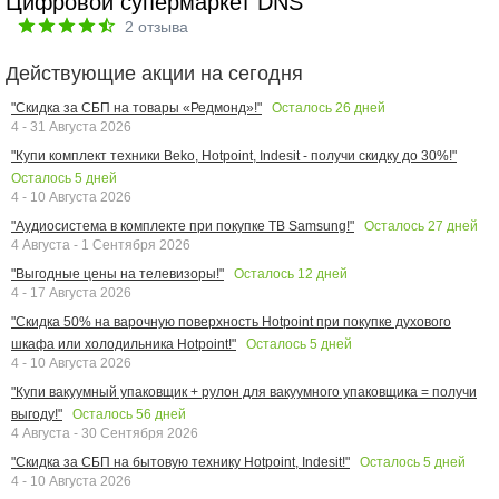
Цифровой супермаркет DNS
2
отзыва
Действующие акции на сегодня
Осталось
26
дней
"Скидка за СБП на товары «Редмонд»!"
4 - 31 Августа 2026
"Купи комплект техники Beko, Hotpoint, Indesit - получи скидку до 30%!"
Осталось
5
дней
4 - 10 Августа 2026
Осталось
27
дней
"Аудиосистема в комплекте при покупке ТВ Samsung!"
4 Августа - 1 Сентября 2026
Осталось
12
дней
"Выгодные цены на телевизоры!"
4 - 17 Августа 2026
"Скидка 50% на варочную поверхность Hotpoint при покупке духового
Осталось
5
дней
шкафа или холодильника Hotpoint!"
4 - 10 Августа 2026
"Купи вакуумный упаковщик + рулон для вакуумного упаковщика = получи
Осталось
56
дней
выгоду!"
4 Августа - 30 Сентября 2026
Осталось
5
дней
"Скидка за СБП на бытовую технику Hotpoint, Indesit!"
4 - 10 Августа 2026