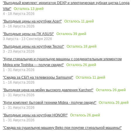
"Выгодный комплект: ирригатор DEXP и электрическая зубная щетка Longa
Осталось
13
дней
Vita!"
4 - 18 Августа 2026
Осталось
11
дней
"Выгодные цены на ноутбуки Acer!"
3 - 16 Августа 2026
Осталось
39
дней
"Выгодные цены на ПК ASUS!"
3 Августа - 13 Сентября 2026
Осталось
18
дней
"Выгодные цены на ноутбуки Tecno!"
3 - 23 Августа 2026
"Купи стиральную и сушильную машины с соединительным элементом
Осталось
26
дней
Midea или Toshiba — получи скидку!"
1 - 31 Августа 2026
Осталось
11
дней
"Скидка за СБП на телевизоры Samsung!"
1 - 16 Августа 2026
Осталось
26
дней
"Выгодная цена на мойку высокого давления Karcher!"
1 - 31 Августа 2026
Осталось
26
дней
"Купи комплект бытовой техники Midea - получи скидку!"
1 - 31 Августа 2026
Осталось
26
дней
"Выгодные цены на ноутбуки HONOR!"
1 - 31 Августа 2026
"Скидка на сушильную машину Beko при покупке стиральной машины!"