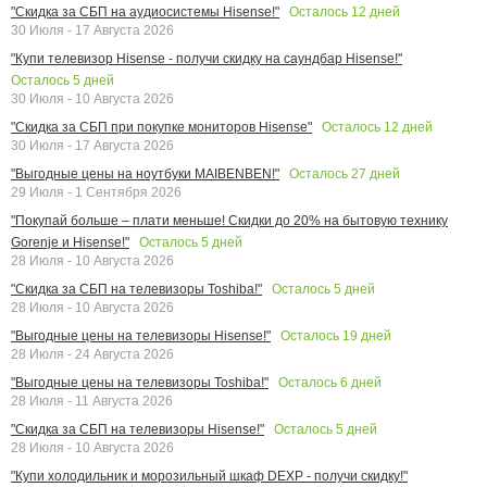
Осталось
12
дней
"Скидка за СБП на аудиосистемы Hisense!"
30 Июля - 17 Августа 2026
"Купи телевизор Hisense - получи скидку на саундбар Hisense!"
Осталось
5
дней
30 Июля - 10 Августа 2026
Осталось
12
дней
"Скидка за СБП при покупке мониторов Hisense"
30 Июля - 17 Августа 2026
Осталось
27
дней
"Выгодные цены на ноутбуки MAIBENBEN!"
29 Июля - 1 Сентября 2026
"Покупай больше – плати меньше! Скидки до 20% на бытовую технику
Осталось
5
дней
Gorenje и Hisense!"
28 Июля - 10 Августа 2026
Осталось
5
дней
"Скидка за СБП на телевизоры Toshiba!"
28 Июля - 10 Августа 2026
Осталось
19
дней
"Выгодные цены на телевизоры Hisense!"
28 Июля - 24 Августа 2026
Осталось
6
дней
"Выгодные цены на телевизоры Toshiba!"
28 Июля - 11 Августа 2026
Осталось
5
дней
"Скидка за СБП на телевизоры Hisense!"
28 Июля - 10 Августа 2026
"Купи холодильник и морозильный шкаф DEXP - получи скидку!"