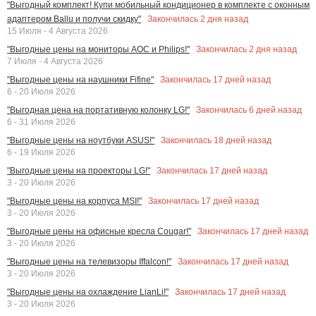
"Выгодный комплект! Купи мобильный кондиционер в комплекте с оконным
Закончилась
2
дня назад
адаптером Ballu и получи скидку"
15 Июля - 4 Августа 2026
Закончилась
2
дня назад
"Выгодные цены на мониторы AOC и Philips!"
7 Июля - 4 Августа 2026
Закончилась
17
дней назад
"Выгодные цены на наушники Fifine"
6 - 20 Июля 2026
Закончилась
6
дней назад
"Выгодная цена на портативную колонку LG!"
6 - 31 Июля 2026
Закончилась
18
дней назад
"Выгодные цены на ноутбуки ASUS!"
6 - 19 Июля 2026
Закончилась
17
дней назад
"Выгодные цены на проекторы LG!"
3 - 20 Июля 2026
Закончилась
17
дней назад
"Выгодные цены на корпуса MSI!"
3 - 20 Июля 2026
Закончилась
17
дней назад
"Выгодные цены на офисные кресла Cougar!"
3 - 20 Июля 2026
Закончилась
17
дней назад
"Выгодные цены на телевизоры Iffalcon!"
3 - 20 Июля 2026
Закончилась
17
дней назад
"Выгодные цены на охлаждение LianLi!"
3 - 20 Июля 2026