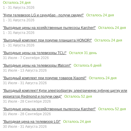
Осталось
24
дня
1 - 31 Августа 2026
Осталось
24
дня
"Купи телевизор LG и саундбар - получи скидку!"
1 - 31 Августа 2026
Осталось
24
дня
"Выгодные цены на хозяйственные пылесосы Karcher!"
1 - 31 Августа 2026
Осталось
24
дня
"Выгодный комплект при покупке планшета HONOR!"
1 - 31 Августа 2026
Остался
31
день
"Выгодные цены на телевизоры TCL!"
31 Июля - 7 Сентября 2026
Осталось
6
дней
"Выгодные цены на телевизоры Iffalcon!"
31 Июля - 13 Августа 2026
Осталось
24
дня
"Выгодный комплект при покупке товаров Xiaomi!"
31 Июля - 31 Августа 2026
"Выгодный комплект! Купи электробритву, электричекую зубную щетку или
Осталось
52
дня
ирригатор Redmond и получи скид"
31 Июля - 28 Сентября 2026
Осталось
52
дня
"Выгодные цены на хозяйственные пылесосы Karcher!"
31 Июля - 28 Сентября 2026
Осталось
24
дня
"Выгодная цена на телевизор LG!"
30 Июля - 31 Августа 2026