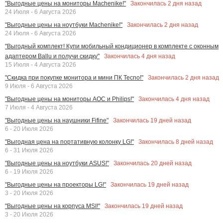
Закончилась
2
дня назад
"Выгодные цены на мониторы Machenike!"
24 Июля - 6 Августа 2026
Закончилась
2
дня назад
"Выгодные цены на ноутбуки Machenike!"
24 Июля - 6 Августа 2026
"Выгодный комплект! Купи мобильный кондиционер в комплекте с оконным
Закончилась
4
дня назад
адаптером Ballu и получи скидку"
15 Июля - 4 Августа 2026
Закончилась
2
дня назад
"Скидка при покупке монитора и мини ПК Tecno!"
9 Июля - 6 Августа 2026
Закончилась
4
дня назад
"Выгодные цены на мониторы AOC и Philips!"
7 Июля - 4 Августа 2026
Закончилась
19
дней назад
"Выгодные цены на наушники Fifine"
6 - 20 Июля 2026
Закончилась
8
дней назад
"Выгодная цена на портативную колонку LG!"
6 - 31 Июля 2026
Закончилась
20
дней назад
"Выгодные цены на ноутбуки ASUS!"
6 - 19 Июля 2026
Закончилась
19
дней назад
"Выгодные цены на проекторы LG!"
3 - 20 Июля 2026
Закончилась
19
дней назад
"Выгодные цены на корпуса MSI!"
3 - 20 Июля 2026