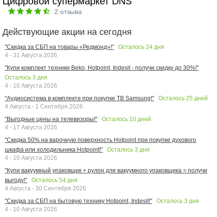
Цифровой супермаркет DNS
2
отзыва
Действующие акции на сегодня
Осталось
24
дня
"Скидка за СБП на товары «Редмонд»!"
4 - 31 Августа 2026
"Купи комплект техники Beko, Hotpoint, Indesit - получи скидку до 30%!"
Осталось
3
дня
4 - 10 Августа 2026
Осталось
25
дней
"Аудиосистема в комплекте при покупке ТВ Samsung!"
4 Августа - 1 Сентября 2026
Осталось
10
дней
"Выгодные цены на телевизоры!"
4 - 17 Августа 2026
"Скидка 50% на варочную поверхность Hotpoint при покупке духового
Осталось
3
дня
шкафа или холодильника Hotpoint!"
4 - 10 Августа 2026
"Купи вакуумный упаковщик + рулон для вакуумного упаковщика = получи
Осталось
54
дня
выгоду!"
4 Августа - 30 Сентября 2026
Осталось
3
дня
"Скидка за СБП на бытовую технику Hotpoint, Indesit!"
4 - 10 Августа 2026