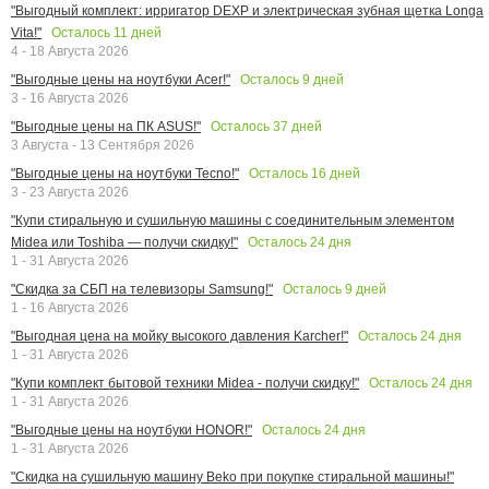
"Выгодный комплект: ирригатор DEXP и электрическая зубная щетка Longa
Осталось
11
дней
Vita!"
4 - 18 Августа 2026
Осталось
9
дней
"Выгодные цены на ноутбуки Acer!"
3 - 16 Августа 2026
Осталось
37
дней
"Выгодные цены на ПК ASUS!"
3 Августа - 13 Сентября 2026
Осталось
16
дней
"Выгодные цены на ноутбуки Tecno!"
3 - 23 Августа 2026
"Купи стиральную и сушильную машины с соединительным элементом
Осталось
24
дня
Midea или Toshiba — получи скидку!"
1 - 31 Августа 2026
Осталось
9
дней
"Скидка за СБП на телевизоры Samsung!"
1 - 16 Августа 2026
Осталось
24
дня
"Выгодная цена на мойку высокого давления Karcher!"
1 - 31 Августа 2026
Осталось
24
дня
"Купи комплект бытовой техники Midea - получи скидку!"
1 - 31 Августа 2026
Осталось
24
дня
"Выгодные цены на ноутбуки HONOR!"
1 - 31 Августа 2026
"Скидка на сушильную машину Beko при покупке стиральной машины!"