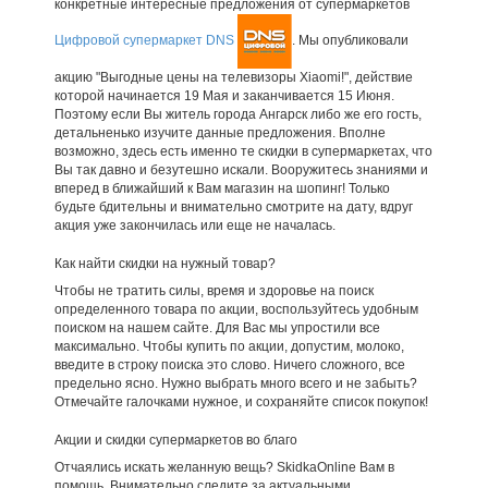
конкретные интересные предложения от супермаркетов
Цифровой супермаркет DNS
. Мы опубликовали
акцию "Выгодные цены на телевизоры Xiaomi!", действие
которой начинается 19 Мая и заканчивается 15 Июня.
Поэтому если Вы житель города Ангарск либо же его гость,
детальненько изучите данные предложения. Вполне
возможно, здесь есть именно те скидки в супермаркетах, что
Вы так давно и безутешно искали. Вооружитесь знаниями и
вперед в ближайший к Вам магазин на шопинг! Только
будьте бдительны и внимательно смотрите на дату, вдруг
акция уже закончилась или еще не началась.
Как найти скидки на нужный товар?
Чтобы не тратить силы, время и здоровье на поиск
определенного товара по акции, воспользуйтесь удобным
поиском на нашем сайте. Для Вас мы упростили все
максимально. Чтобы купить по акции, допустим, молоко,
введите в строку поиска это слово. Ничего сложного, все
предельно ясно. Нужно выбрать много всего и не забыть?
Отмечайте галочками нужное, и сохраняйте список покупок!
Акции и скидки супермаркетов во благо
Отчаялись искать желанную вещь? SkidkaOnline Вам в
помощь. Внимательно следите за актуальными