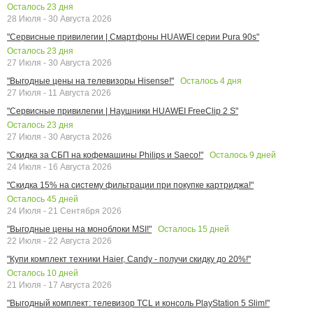
Осталось
23
дня
28 Июля - 30 Августа 2026
"Сервисные привилегии | Смартфоны HUAWEI серии Pura 90s"
Осталось
23
дня
27 Июля - 30 Августа 2026
Осталось
4
дня
"Выгодные цены на телевизоры Hisense!"
27 Июля - 11 Августа 2026
"Сервисные привилегии | Наушники HUAWEI FreeClip 2 S"
Осталось
23
дня
27 Июля - 30 Августа 2026
Осталось
9
дней
"Скидка за СБП на кофемашины Philips и Saeco!"
24 Июля - 16 Августа 2026
"Скидка 15% на систему фильтрации при покупке картриджа!"
Осталось
45
дней
24 Июля - 21 Сентября 2026
Осталось
15
дней
"Выгодные цены на моноблоки MSI!"
22 Июля - 22 Августа 2026
"Купи комплект техники Haier, Candy - получи скидку до 20%!"
Осталось
10
дней
21 Июля - 17 Августа 2026
"Выгодный комплект: телевизор TCL и консоль PlayStation 5 Slim!"