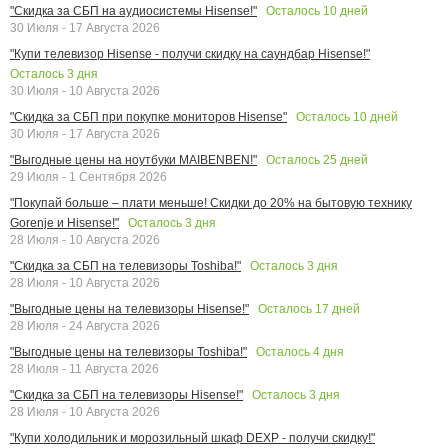
Осталось
10
дней
"Скидка за СБП на аудиосистемы Hisense!"
30 Июля - 17 Августа 2026
"Купи телевизор Hisense - получи скидку на саундбар Hisense!"
Осталось
3
дня
30 Июля - 10 Августа 2026
Осталось
10
дней
"Скидка за СБП при покупке мониторов Hisense"
30 Июля - 17 Августа 2026
Осталось
25
дней
"Выгодные цены на ноутбуки MAIBENBEN!"
29 Июля - 1 Сентября 2026
"Покупай больше – плати меньше! Скидки до 20% на бытовую технику
Осталось
3
дня
Gorenje и Hisense!"
28 Июля - 10 Августа 2026
Осталось
3
дня
"Скидка за СБП на телевизоры Toshiba!"
28 Июля - 10 Августа 2026
Осталось
17
дней
"Выгодные цены на телевизоры Hisense!"
28 Июля - 24 Августа 2026
Осталось
4
дня
"Выгодные цены на телевизоры Toshiba!"
28 Июля - 11 Августа 2026
Осталось
3
дня
"Скидка за СБП на телевизоры Hisense!"
28 Июля - 10 Августа 2026
"Купи холодильник и морозильный шкаф DEXP - получи скидку!"