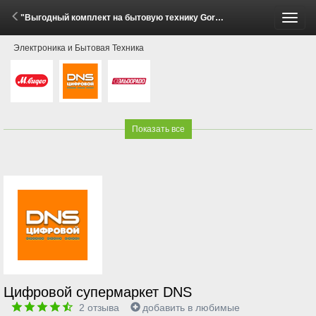
"Выгодный комплект на бытовую технику Gorenje и Hisense!" (2 - 22 Июня 2026)
Пере
Электроника и Бытовая Техника
меню
Показать все
Цифровой супермаркет DNS
2
отзыва
добавить в любимые