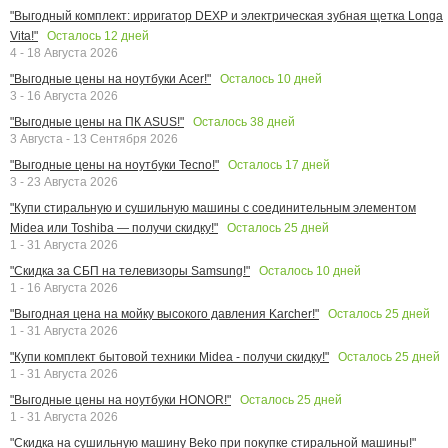
"Выгодный комплект: ирригатор DEXP и электрическая зубная щетка Longa
Осталось
12
дней
Vita!"
4 - 18 Августа 2026
Осталось
10
дней
"Выгодные цены на ноутбуки Acer!"
3 - 16 Августа 2026
Осталось
38
дней
"Выгодные цены на ПК ASUS!"
3 Августа - 13 Сентября 2026
Осталось
17
дней
"Выгодные цены на ноутбуки Tecno!"
3 - 23 Августа 2026
"Купи стиральную и сушильную машины с соединительным элементом
Осталось
25
дней
Midea или Toshiba — получи скидку!"
1 - 31 Августа 2026
Осталось
10
дней
"Скидка за СБП на телевизоры Samsung!"
1 - 16 Августа 2026
Осталось
25
дней
"Выгодная цена на мойку высокого давления Karcher!"
1 - 31 Августа 2026
Осталось
25
дней
"Купи комплект бытовой техники Midea - получи скидку!"
1 - 31 Августа 2026
Осталось
25
дней
"Выгодные цены на ноутбуки HONOR!"
1 - 31 Августа 2026
"Скидка на сушильную машину Beko при покупке стиральной машины!"