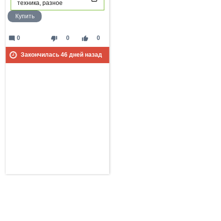
техника, разное
Купить
mode_comment
thumb_down
thumb_up
0
0
0
Закончилась
46
дней назад