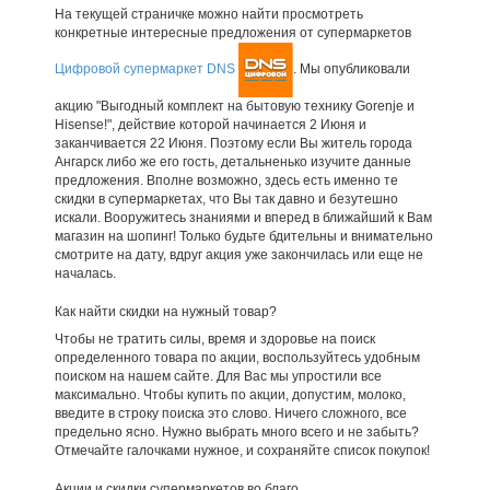
На текущей страничке можно найти просмотреть
конкретные интересные предложения от супермаркетов
Цифровой супермаркет DNS
. Мы опубликовали
акцию "Выгодный комплект на бытовую технику Gorenje и
Hisense!", действие которой начинается 2 Июня и
заканчивается 22 Июня. Поэтому если Вы житель города
Ангарск либо же его гость, детальненько изучите данные
предложения. Вполне возможно, здесь есть именно те
скидки в супермаркетах, что Вы так давно и безутешно
искали. Вооружитесь знаниями и вперед в ближайший к Вам
магазин на шопинг! Только будьте бдительны и внимательно
смотрите на дату, вдруг акция уже закончилась или еще не
началась.
Как найти скидки на нужный товар?
Чтобы не тратить силы, время и здоровье на поиск
определенного товара по акции, воспользуйтесь удобным
поиском на нашем сайте. Для Вас мы упростили все
максимально. Чтобы купить по акции, допустим, молоко,
введите в строку поиска это слово. Ничего сложного, все
предельно ясно. Нужно выбрать много всего и не забыть?
Отмечайте галочками нужное, и сохраняйте список покупок!
Акции и скидки супермаркетов во благо