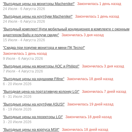
Закончилась
1
день назад
"Выгодные цены на мониторы Machenike!"
24 Июля - 6 Августа 2026
Закончилась
1
день назад
"Выгодные цены на ноутбуки Machenike!"
24 Июля - 6 Августа 2026
"Выгодный комплект! Купи мобильный кондиционер в комплекте с оконным
Закончилась
3
дня назад
адаптером Ballu и получи скидку"
15 Июля - 4 Августа 2026
"Скидка при покупке монитора и мини ПК Tecno!"
Закончилась
1
день назад
9 Июля - 6 Августа 2026
Закончилась
3
дня назад
"Выгодные цены на мониторы AOC и Philips!"
7 Июля - 4 Августа 2026
Закончилась
18
дней назад
"Выгодные цены на наушники Fifine"
6 - 20 Июля 2026
Закончилась
7
дней назад
"Выгодная цена на портативную колонку LG!"
6 - 31 Июля 2026
Закончилась
19
дней назад
"Выгодные цены на ноутбуки ASUS!"
6 - 19 Июля 2026
Закончилась
18
дней назад
"Выгодные цены на проекторы LG!"
3 - 20 Июля 2026
Закончилась
18
дней назад
"Выгодные цены на корпуса MSI!"