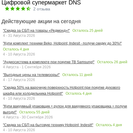
Цифровой супермаркет DNS
2
отзыва
Действующие акции на сегодня
Осталось
25
дней
"Скидка за СБП на товары «Редмонд»!"
4 - 31 Августа 2026
"Купи комплект техники Beko, Hotpoint, Indesit - получи скидку до 30%!"
Осталось
4
дня
4 - 10 Августа 2026
Осталось
26
дней
"Аудиосистема в комплекте при покупке ТВ Samsung!"
4 Августа - 1 Сентября 2026
Осталось
11
дней
"Выгодные цены на телевизоры!"
4 - 17 Августа 2026
"Скидка 50% на варочную поверхность Hotpoint при покупке духового
Осталось
4
дня
шкафа или холодильника Hotpoint!"
4 - 10 Августа 2026
"Купи вакуумный упаковщик + рулон для вакуумного упаковщика = получи
Осталось
55
дней
выгоду!"
4 Августа - 30 Сентября 2026
Осталось
4
дня
"Скидка за СБП на бытовую технику Hotpoint, Indesit!"
4 - 10 Августа 2026