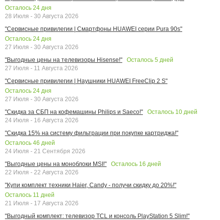
Осталось
24
дня
28 Июля - 30 Августа 2026
"Сервисные привилегии | Смартфоны HUAWEI серии Pura 90s"
Осталось
24
дня
27 Июля - 30 Августа 2026
Осталось
5
дней
"Выгодные цены на телевизоры Hisense!"
27 Июля - 11 Августа 2026
"Сервисные привилегии | Наушники HUAWEI FreeClip 2 S"
Осталось
24
дня
27 Июля - 30 Августа 2026
Осталось
10
дней
"Скидка за СБП на кофемашины Philips и Saeco!"
24 Июля - 16 Августа 2026
"Скидка 15% на систему фильтрации при покупке картриджа!"
Осталось
46
дней
24 Июля - 21 Сентября 2026
Осталось
16
дней
"Выгодные цены на моноблоки MSI!"
22 Июля - 22 Августа 2026
"Купи комплект техники Haier, Candy - получи скидку до 20%!"
Осталось
11
дней
21 Июля - 17 Августа 2026
"Выгодный комплект: телевизор TCL и консоль PlayStation 5 Slim!"