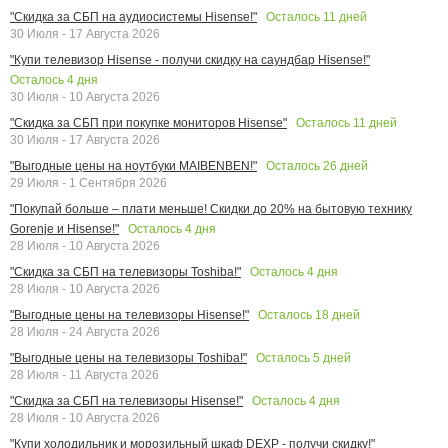
Осталось
11
дней
"Скидка за СБП на аудиосистемы Hisense!"
30 Июля - 17 Августа 2026
"Купи телевизор Hisense - получи скидку на саундбар Hisense!"
Осталось
4
дня
30 Июля - 10 Августа 2026
Осталось
11
дней
"Скидка за СБП при покупке мониторов Hisense"
30 Июля - 17 Августа 2026
Осталось
26
дней
"Выгодные цены на ноутбуки MAIBENBEN!"
29 Июля - 1 Сентября 2026
"Покупай больше – плати меньше! Скидки до 20% на бытовую технику
Осталось
4
дня
Gorenje и Hisense!"
28 Июля - 10 Августа 2026
Осталось
4
дня
"Скидка за СБП на телевизоры Toshiba!"
28 Июля - 10 Августа 2026
Осталось
18
дней
"Выгодные цены на телевизоры Hisense!"
28 Июля - 24 Августа 2026
Осталось
5
дней
"Выгодные цены на телевизоры Toshiba!"
28 Июля - 11 Августа 2026
Осталось
4
дня
"Скидка за СБП на телевизоры Hisense!"
28 Июля - 10 Августа 2026
"Купи холодильник и морозильный шкаф DEXP - получи скидку!"