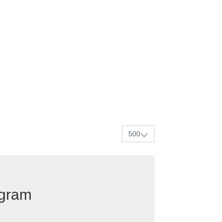
500
egram