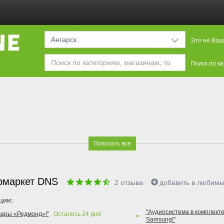
Ангарск
Это не Ваш
Поиск по к
Показать все
рмаркет DNS
2
отзыва
добавить в любим
ции:
"Аудиосистема в комплекте
вары «Редмонд»!"
Осталось
24
дня
Samsung!"