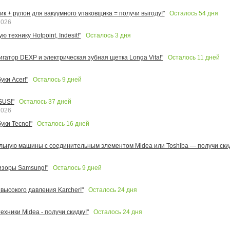
Осталось
54
дня
к + рулон для вакуумного упаковщика = получи выгоду!"
2026
Осталось
3
дня
 технику Hotpoint, Indesit!"
Осталось
11
дней
игатор DEXP и электрическая зубная щетка Longa Vita!"
Осталось
9
дней
ки Acer!"
Осталось
37
дней
SUS!"
2026
Осталось
16
дней
уки Tecno!"
льную машины с соединительным элементом Midea или Toshiba — получи скид
Осталось
9
дней
изоры Samsung!"
Осталось
24
дня
высокого давления Karcher!"
Осталось
24
дня
ехники Midea - получи скидку!"