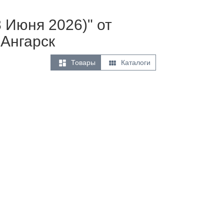
8 Июня 2026)" от
Ангарск


Товары
Каталоги