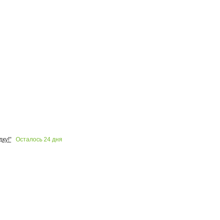
Осталось
24
дня
ку!"