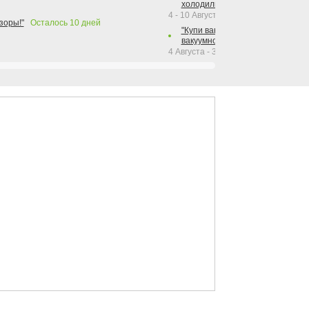
холодильника Hotpoint!"
4 - 10 Августа 2026
зоры!"
Осталось
10
дней
"Купи вакуумный упаковщик + р
вакуумного упаковщика = получи
4 Августа - 30 Сентября 2026