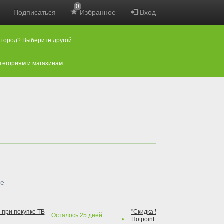
0
Подписаться
Избранное
Вход
 город? Выберите другой
атегориям и магазинам
ые
 при покупке ТВ
"Скидка 50% на варочную повер
Осталось
25
дней
Hotpoint при покупке духового 