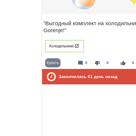
"Выгодный комплект на холодильни
Gorenje!"
Холодильники
mode_comment
thumb_down
thumb_up
Купить
0
0
0
Закончилась
61
день назад