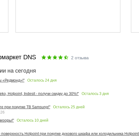
рмаркет DNS
2
отзыва
ии на сегодня
Осталось
24
дня
ы «Редмонд»!"
Осталось
3
дня
o, Hotpoint, Indesit - получи скидку до 30%!"
Осталось
25
дней
те при покупке ТВ Samsung!"
026
Осталось
10
дней
изоры!"
поверхность Hotpoint при покупке духового шкафа или холодильника Hotpoint!