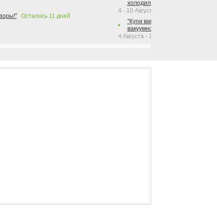
холодильника Hotpoint!"
4 - 10 Августа 2026
зоры!"
Осталось
11
дней
"Купи вакуумный упаковщик + р
вакуумного упаковщика = получи
4 Августа - 30 Сентября 2026