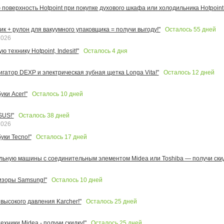
поверхность Hotpoint при покупке духового шкафа или холодильника Hotpoint!
Осталось
55
дней
к + рулон для вакуумного упаковщика = получи выгоду!"
2026
Осталось
4
дня
 технику Hotpoint, Indesit!"
Осталось
12
дней
игатор DEXP и электрическая зубная щетка Longa Vita!"
Осталось
10
дней
ки Acer!"
Осталось
38
дней
SUS!"
2026
Осталось
17
дней
уки Tecno!"
льную машины с соединительным элементом Midea или Toshiba — получи скид
Осталось
10
дней
изоры Samsung!"
Осталось
25
дней
высокого давления Karcher!"
Осталось
25
дней
ехники Midea - получи скидку!"