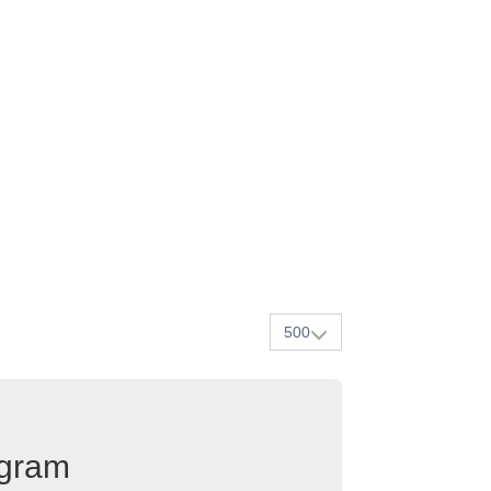
500
egram