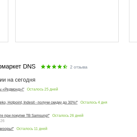
рмаркет DNS
2
отзыва
ии на сегодня
Осталось
25
дней
ы «Редмонд»!"
Осталось
4
дня
o, Hotpoint, Indesit - получи скидку до 30%!"
Осталось
26
дней
те при покупке ТВ Samsung!"
026
Осталось
11
дней
изоры!"