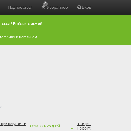
0
Подписаться
Избранное
Вход
 город? Выберите другой
атегориям и магазинам
ые
 при покупке ТВ
"Скидка 50% на варочную повер
Осталось
26
дней
Hotpoint при покупке духового 