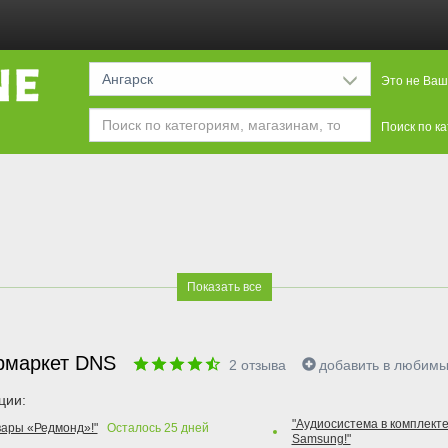
Ангарск
Это не Ваш
Поиск по к
Показать все
рмаркет DNS
2
отзыва
добавить в любим
ции:
"Аудиосистема в комплекте
вары «Редмонд»!"
Осталось
25
дней
Samsung!"