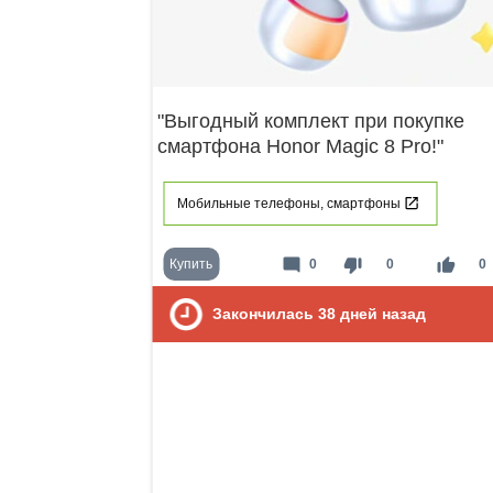
"Выгодный комплект при покупке
смартфона Honor Magic 8 Pro!"
Мобильные телефоны, смартфоны
mode_comment
thumb_down
thumb_up
Купить
0
0
0
Закончилась
38
дней назад