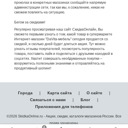
проколах в конкретных магазинах сообщайте напрямую
администрации сети, так как мы, к сожалению, никак не
сможем повлиять на ситуацию.
Бегом за скидками!
Регулярно просматривая наш сайт СкидкаОнлайн, Вы
сможете первыми узнать о том, какой товар в супермаркете
Интернет-магазин "DaVita-мебель" сегодня продается со
скидкой, и сколько дней будет длиться акция. Тут можно
узнать отзывы покупателей, посмотреть популярность
товара, поставить лайк и поделиться с друзьями находкой в
соцсетях. Хватит совершать необдуманные покупки –
вооружитесь полезными знаниями и отправляйтесь на
продуктивный шопинг!
Города
|
Карта сайта
|
О сайте
|
Связаться с нами
|
Блог
|
Приложения для телефонов
©2026 SkidkaOnline.ru - Акции, скидки, каталоги магазинов России. Все
права защищены.
0