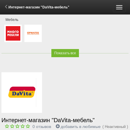
Интернет-магазин "DaVita-мебель"
Пере
Мебель
меню
Показать все
Интернет-магазин "DaVita-мебель"
0
отзывов
добавить в любимые
( Неактивный )