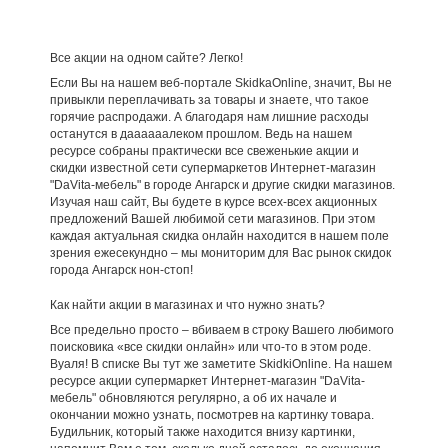
Все акции на одном сайте? Легко!
Если Вы на нашем веб-портале SkidkaOnline, значит, Вы не
привыкли переплачивать за товары и знаете, что такое
горячие распродажи. А благодаря нам лишние расходы
останутся в даааааалеком прошлом. Ведь на нашем
ресурсе собраны практически все свеженькие акции и
скидки известной сети супермаркетов Интернет-магазин
"DaVita-мебель" в городе Ангарск и другие скидки магазинов.
Изучая наш сайт, Вы будете в курсе всех-всех акционных
предложений Вашей любимой сети магазинов. При этом
каждая актуальная скидка онлайн находится в нашем поле
зрения ежесекундно – мы мониторим для Вас рынок скидок
города Ангарск нон-стоп!
Как найти акции в магазинах и что нужно знать?
Все предельно просто – вбиваем в строку Вашего любимого
поисковика «все скидки онлайн» или что-то в этом роде.
Вуаля! В списке Вы тут же заметите SkidkiOnline. На нашем
ресурсе акции супермаркет Интернет-магазин "DaVita-
мебель" обновляются регулярно, а об их начале и
окончании можно узнать, посмотрев на картинку товара.
Будильник, который также находится внизу картинки,