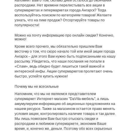
напомнит Вам о том, сколько дней осталось до окончания
распродажи. Нет времени перелистывать все акции в
супермаркетах и гипермаркетах города Ангарск? Тогда
воспользуйтесь поиском по категориям товаров! Желаете
узнать, что на пике продаж? Отсортируйте товары по
популярности!
Можно на почту информацию про онлайн скидки? Конечно,
можно!
Кроме всего прочего, мы обязательно пришлем Вам
весточку о том, что скоро начало той или иной акции города
Ангарск – для этого Вам нужно быть подписанными на нашу
рассылку. Убедитесь, что наши послания не попали в
«Спам», ведь обидно будет лишиться такой важной и
интересной инфы. Акции супермаркетов пролетают очень
быстро, успейте купить нужное!
Почему мы не всесильные
Напомним, что мы не являемся представителем
супермаркет Интернет-магазин "DaVita-мебель", а лишь
аккумулируем информацию об акционных предложениях на
нашем ресурсе. Также за магазином остается право менять
условия акции, контролировать наличие товара и так далее.
Мы лишь помогаем Вам быстро отыскать скидки и
распродажи в любимом супермаркете, экономим Ваше
время, и, конечно же, деньги. Поэтому обо всех серьезных