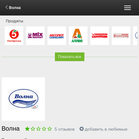
Волна
Пере
Продукты
меню
Показать все
Волна
5
отзывов
добавить в любимые