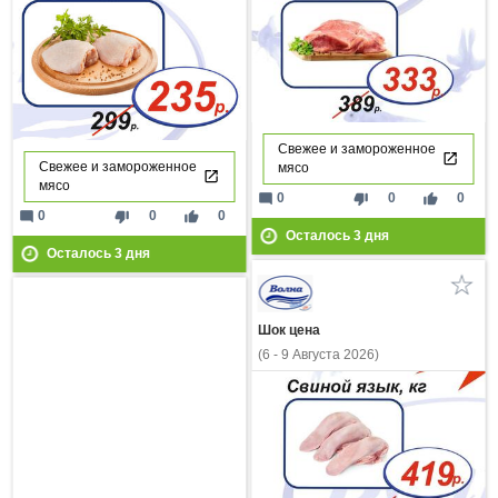
Свежее и замороженное
Свежее и замороженное
мясо
мясо
mode_comment
thumb_down
thumb_up
0
0
0
mode_comment
thumb_down
thumb_up
0
0
0
Осталось
3
дня
Осталось
3
дня
Шок цена
(6 - 9 Августа 2026)