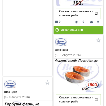
Свежая, замороженная и
соленая рыба
mode_comment
thumb_down
thumb_up
0
0
0
Осталось
3
дня
Шок цена
(6 - 9 Августа 2026)
Шок цена
(6 - 9 Августа 2026)
Свежая, замороженная и
соленая рыба