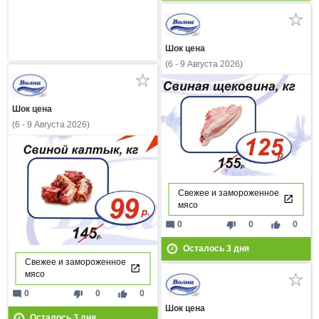
Шок цена
(6 - 9 Августа 2026)
Шок цена
(6 - 9 Августа 2026)
Свежее и замороженное
мясо
mode_comment
thumb_down
thumb_up
0
0
0
Осталось
3
дня
Свежее и замороженное
мясо
mode_comment
thumb_down
thumb_up
0
0
0
Шок цена
Осталось
3
дня