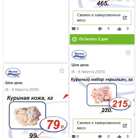
Свежее и замороженное
мясо
mode_comment
thumb_down
thumb_up
0
0
0
Осталось
3
дня
Шок цена
(6 - 9 Августа 2026)
Шок цена
(6 - 9 Августа 2026)
Свежее и замороженное
мясо
mode_comment
thumb_down
thumb_up
0
0
0