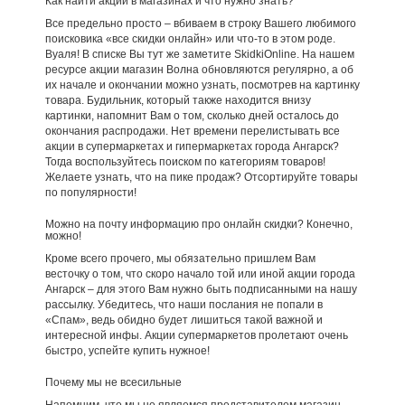
Как найти акции в магазинах и что нужно знать?
Все предельно просто – вбиваем в строку Вашего любимого
поисковика «все скидки онлайн» или что-то в этом роде.
Вуаля! В списке Вы тут же заметите SkidkiOnline. На нашем
ресурсе акции магазин Волна обновляются регулярно, а об
их начале и окончании можно узнать, посмотрев на картинку
товара. Будильник, который также находится внизу
картинки, напомнит Вам о том, сколько дней осталось до
окончания распродажи. Нет времени перелистывать все
акции в супермаркетах и гипермаркетах города Ангарск?
Тогда воспользуйтесь поиском по категориям товаров!
Желаете узнать, что на пике продаж? Отсортируйте товары
по популярности!
Можно на почту информацию про онлайн скидки? Конечно,
можно!
Кроме всего прочего, мы обязательно пришлем Вам
весточку о том, что скоро начало той или иной акции города
Ангарск – для этого Вам нужно быть подписанными на нашу
рассылку. Убедитесь, что наши послания не попали в
«Спам», ведь обидно будет лишиться такой важной и
интересной инфы. Акции супермаркетов пролетают очень
быстро, успейте купить нужное!
Почему мы не всесильные
Напомним, что мы не являемся представителем магазин