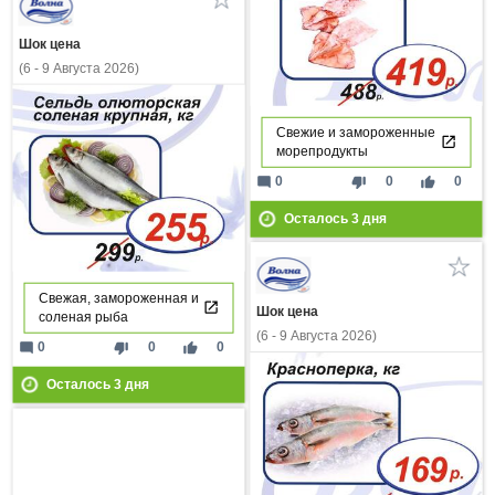
Шок цена
(6 - 9 Августа 2026)
Свежие и замороженные
морепродукты
mode_comment
thumb_down
thumb_up
0
0
0
Осталось
3
дня
Свежая, замороженная и
Шок цена
соленая рыба
(6 - 9 Августа 2026)
mode_comment
thumb_down
thumb_up
0
0
0
Осталось
3
дня