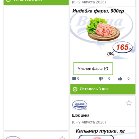
(6 - 9 Августа 2026)
Мясной фарш
mode_comment
thumb_down
thumb_up
0
0
0
Осталось
3
дня
Шок цена
(6 - 9 Августа 2026)