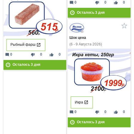
mode_comment
thumb_down
thumb_up
0
0
0
Осталось
3
дня
Шок цена
(6 - 9 Августа 2026)
Рыбный фарш
mode_comment
thumb_down
thumb_up
0
0
0
Осталось
3
дня
Икра
mode_comment
thumb_down
thumb_up
0
0
0
Осталось
3
дня