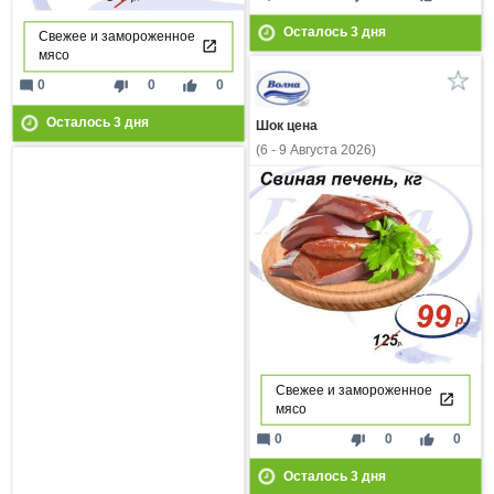
Осталось
3
дня
Свежее и замороженное
мясо
mode_comment
thumb_down
thumb_up
0
0
0
Осталось
3
дня
Шок цена
(6 - 9 Августа 2026)
Свежее и замороженное
мясо
mode_comment
thumb_down
thumb_up
0
0
0
Осталось
3
дня