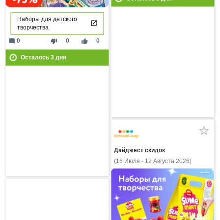
Наборы для детского
творчества
mode_comment
thumb_down
thumb_up
0
0
0
Осталось
3
дня
Дайджест скидок
(16 Июля - 12 Августа 2026)