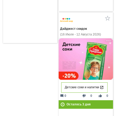
Дайджест скидок
(16 Июля - 12 Августа 2026)
Детские соки и напитки
mode_comment
thumb_down
thumb_up
0
0
0
Осталось
3
дня