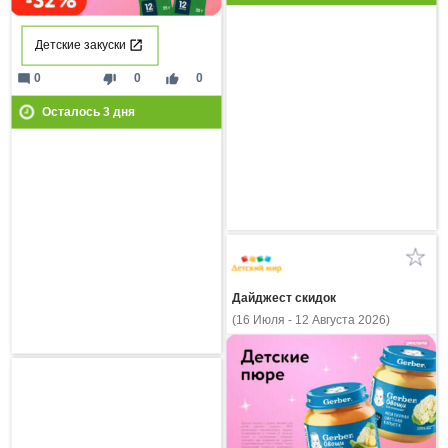
Детские закуски
mode_comment
thumb_down
thumb_up
0
0
0
Осталось
3
дня
Дайджест скидок
(16 Июля - 12 Августа 2026)