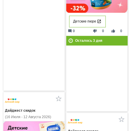
Детские пюре
mode_comment
thumb_down
thumb_up
0
0
0
Осталось
3
дня
Дайджест скидок
(16 Июля - 12 Августа 2026)