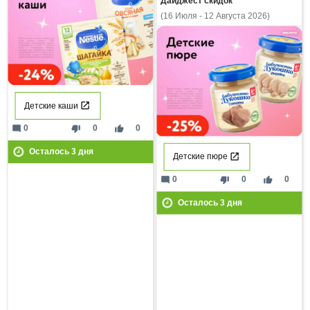
Дайджест скидок
(16 Июля - 12 Августа 2026)
Детские каши
mode_comment
thumb_down
thumb_up
0
0
0
Осталось
3
дня
Детские пюре
mode_comment
thumb_down
thumb_up
0
0
0
Осталось
3
дня