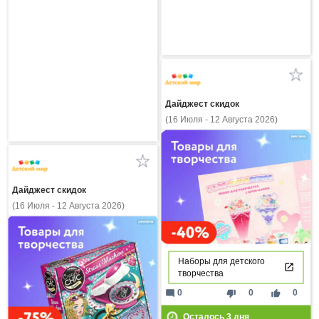
Дайджест скидок
(16 Июля - 12 Августа 2026)
Дайджест скидок
(16 Июля - 12 Августа 2026)
Наборы для детского
творчества
mode_comment
thumb_down
thumb_up
0
0
0
Осталось
3
дня