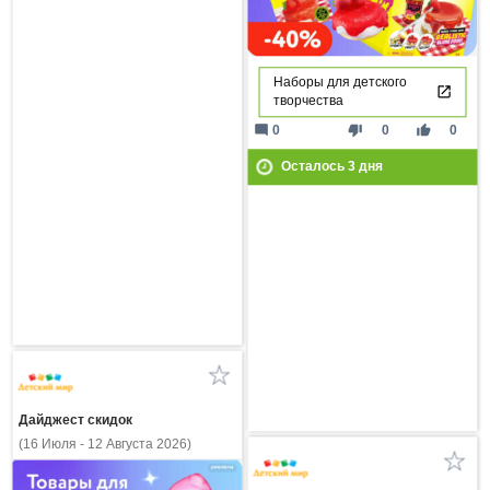
Наборы для детского
творчества
mode_comment
thumb_down
thumb_up
0
0
0
Осталось
3
дня
Дайджест скидок
(16 Июля - 12 Августа 2026)