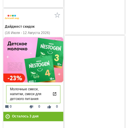
Дайджест скидок
(16 Июля - 12 Августа 2026)
Молочные смеси,
напитки, смеси для
детского питания
mode_comment
thumb_down
thumb_up
0
0
0
Осталось
3
дня