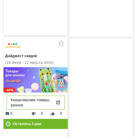
Дайджест скидок
(16 Июля - 12 Августа 2026)
Канцелярские товары,
разное
mode_comment
thumb_down
thumb_up
0
0
0
Осталось
3
дня