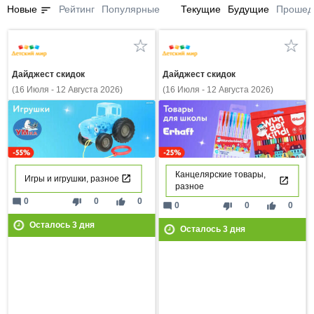
sort
Новые
Рейтинг
Популярные
Текущие
Будущие
Прошед
Дайджест скидок
Дайджест скидок
(16 Июля - 12 Августа 2026)
(16 Июля - 12 Августа 2026)
Канцелярские товары,
Игры и игрушки, разное
разное
mode_comment
thumb_down
thumb_up
0
0
0
mode_comment
thumb_down
thumb_up
0
0
0
Осталось
3
дня
Осталось
3
дня