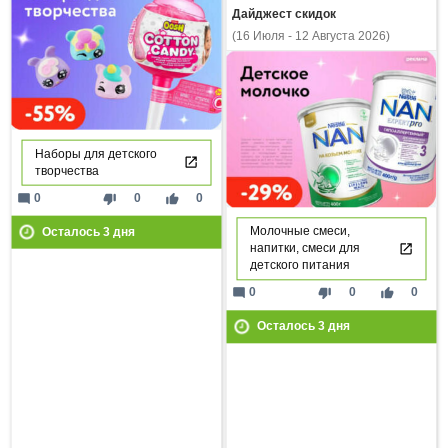
Дайджест скидок
(16 Июля - 12 Августа 2026)
Наборы для детского
творчества
mode_comment
thumb_down
thumb_up
0
0
0
Осталось
3
дня
Молочные смеси,
напитки, смеси для
детского питания
mode_comment
thumb_down
thumb_up
0
0
0
Осталось
3
дня