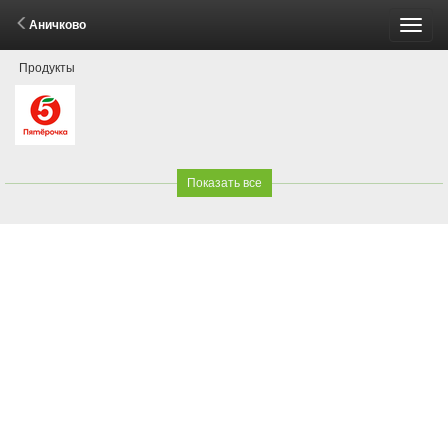
Аничково
Пере
Продукты
меню
Показать все