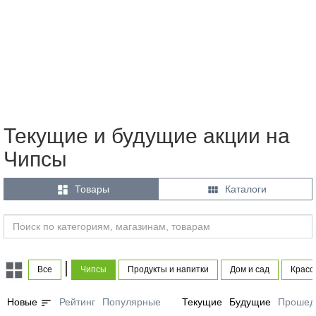
Текущие и будущие акции на
Чипсы


Товары
Каталоги
|
Все
Чипсы
Продукты и напитки
Дом и сад
Красо
sort
Новые
Рейтинг
Популярные
Текущие
Будущие
Прошед