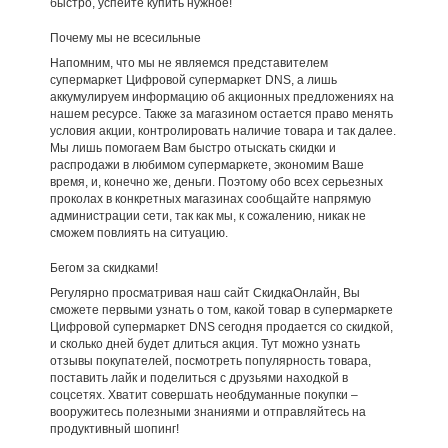
быстро, успейте купить нужное!
Почему мы не всесильные
Напомним, что мы не являемся представителем
супермаркет Цифровой супермаркет DNS, а лишь
аккумулируем информацию об акционных предложениях на
нашем ресурсе. Также за магазином остается право менять
условия акции, контролировать наличие товара и так далее.
Мы лишь помогаем Вам быстро отыскать скидки и
распродажи в любимом супермаркете, экономим Ваше
время, и, конечно же, деньги. Поэтому обо всех серьезных
проколах в конкретных магазинах сообщайте напрямую
администрации сети, так как мы, к сожалению, никак не
сможем повлиять на ситуацию.
Бегом за скидками!
Регулярно просматривая наш сайт СкидкаОнлайн, Вы
сможете первыми узнать о том, какой товар в супермаркете
Цифровой супермаркет DNS сегодня продается со скидкой,
и сколько дней будет длиться акция. Тут можно узнать
отзывы покупателей, посмотреть популярность товара,
поставить лайк и поделиться с друзьями находкой в
соцсетях. Хватит совершать необдуманные покупки –
вооружитесь полезными знаниями и отправляйтесь на
продуктивный шопинг!