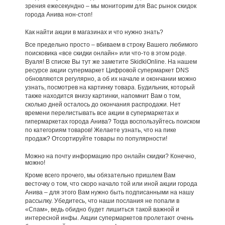
зрения ежесекундно – мы мониторим для Вас рынок скидок
города Анива нон-стоп!
Как найти акции в магазинах и что нужно знать?
Все предельно просто – вбиваем в строку Вашего любимого
поисковика «все скидки онлайн» или что-то в этом роде.
Вуаля! В списке Вы тут же заметите SkidkiOnline. На нашем
ресурсе акции супермаркет Цифровой супермаркет DNS
обновляются регулярно, а об их начале и окончании можно
узнать, посмотрев на картинку товара. Будильник, который
также находится внизу картинки, напомнит Вам о том,
сколько дней осталось до окончания распродажи. Нет
времени перелистывать все акции в супермаркетах и
гипермаркетах города Анива? Тогда воспользуйтесь поиском
по категориям товаров! Желаете узнать, что на пике
продаж? Отсортируйте товары по популярности!
Можно на почту информацию про онлайн скидки? Конечно,
можно!
Кроме всего прочего, мы обязательно пришлем Вам
весточку о том, что скоро начало той или иной акции города
Анива – для этого Вам нужно быть подписанными на нашу
рассылку. Убедитесь, что наши послания не попали в
«Спам», ведь обидно будет лишиться такой важной и
интересной инфы. Акции супермаркетов пролетают очень