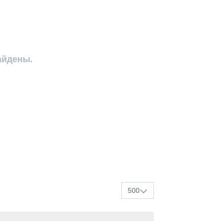
айдены.
500