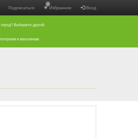
0
Подписаться
Избранное
Вход
 город? Выберите другой
атегориям и магазинам