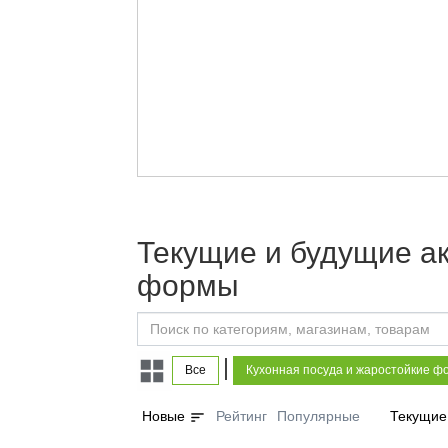
Текущие и будущие ак
формы
|
Все
Кухонная посуда и жаростойкие ф
sort
Новые
Рейтинг
Популярные
Текущие