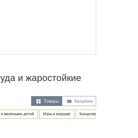
уда и жаростойкие


Товары
Каталоги
и маленьких детей
Игры и игрушки
Канцелярские товары
Искус