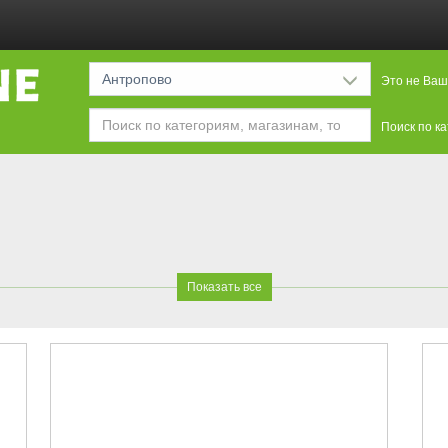
Антропово
Это не Ваш
Поиск по к
Показать все