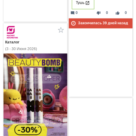
Тушь
mode_comment
thumb_down
thumb_up
0
0
0
Закончилась
39
дней назад
Каталог
(3 - 30 Июня 2026)