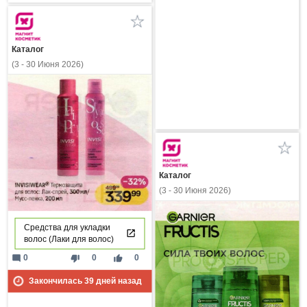
Каталог
(3 - 30 Июня 2026)
Каталог
(3 - 30 Июня 2026)
Средства для укладки
волос (Лаки для волос)
mode_comment
thumb_down
thumb_up
0
0
0
Закончилась
39
дней назад