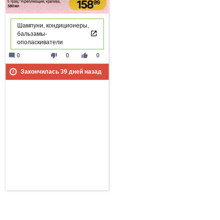
Шампуни, кондиционеры,
бальзамы-
ополаскиватели
mode_comment
thumb_down
thumb_up
0
0
0
Закончилась
39
дней назад