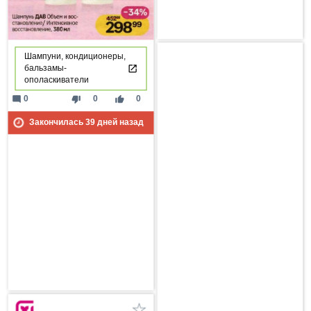
Шампуни, кондиционеры,
бальзамы-
ополаскиватели
mode_comment
thumb_down
thumb_up
0
0
0
Закончилась
39
дней назад