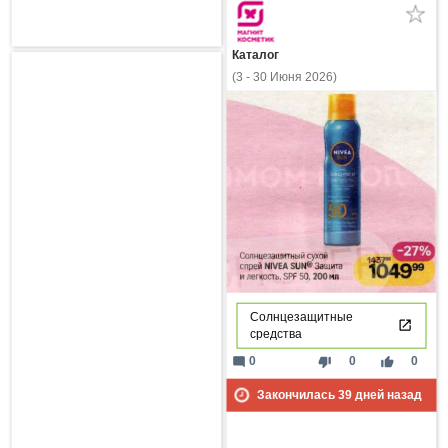
Каталог
(3 - 30 Июня 2026)
Солнцезащитные
средства
mode_comment
thumb_down
thumb_up
0
0
0
Закончилась
39
дней назад