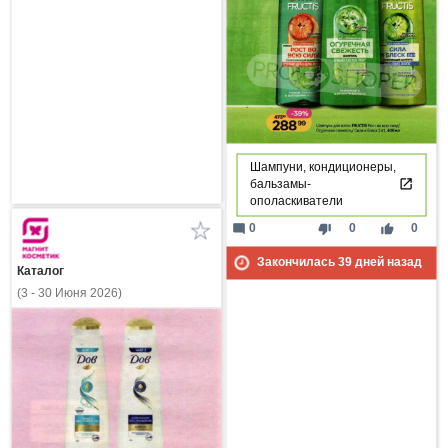
Шампуни, кондиционеры,
бальзамы-
ополаскиватели
mode_comment
thumb_down
thumb_up
0
0
0
Закончилась
39
дней назад
Каталог
(3 - 30 Июня 2026)