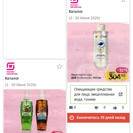
Каталог
(3 - 30 Июня 2026)
Каталог
(3 - 30 Июня 2026)
Очищающие средства
для лица, мицеллярная
вода, тоники
mode_comment
thumb_down
thumb_up
0
0
0
Закончилась
39
дней назад