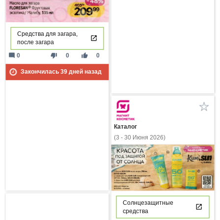
Средства для загара,
после загара
mode_comment
thumb_down
thumb_up
0
0
0
Закончилась
39
дней назад
Каталог
(3 - 30 Июня 2026)
Солнцезащитные
средства