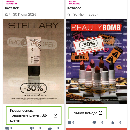
Каталог
Каталог
(17 - 30 Июня 2026)
(3 - 30 Июня 2026)
Кремы-основы,
Губная помада
тональные кремы, ВВ-
кремы
mode_comment
thumb_down
thumb_up
0
0
0
mode_comment
thumb_down
thumb_up
0
0
0