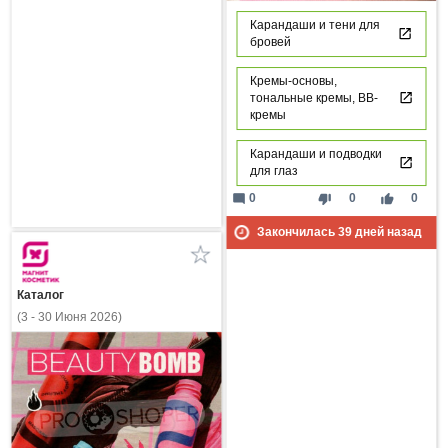
Карандаши и тени для
бровей
Кремы-основы,
тональные кремы, ВВ-
кремы
Карандаши и подводки
для глаз
mode_comment
thumb_down
thumb_up
0
0
0
Закончилась
39
дней назад
Каталог
(3 - 30 Июня 2026)