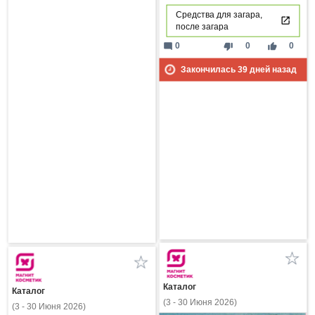
Средства для загара,
после загара
mode_comment
thumb_down
thumb_up
0
0
0
Закончилась
39
дней назад
Каталог
Каталог
(3 - 30 Июня 2026)
(3 - 30 Июня 2026)