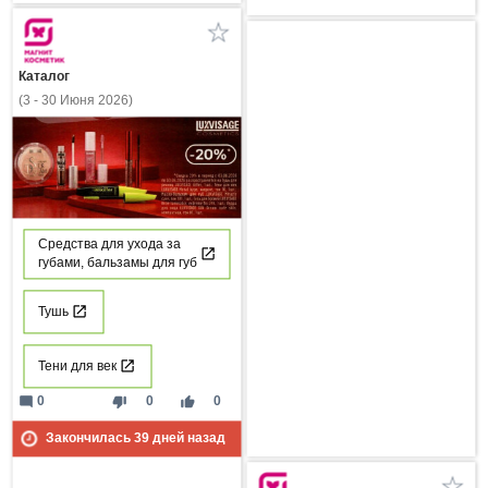
Каталог
(3 - 30 Июня 2026)
Средства для ухода за
губами, бальзамы для губ
Тушь
Тени для век
mode_comment
thumb_down
thumb_up
0
0
0
Закончилась
39
дней назад