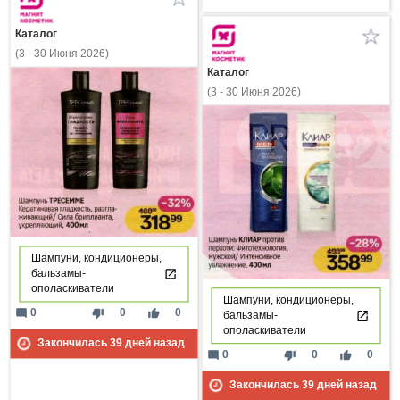
Каталог
(3 - 30 Июня 2026)
Каталог
(3 - 30 Июня 2026)
Шампуни, кондиционеры,
бальзамы-
ополаскиватели
Шампуни, кондиционеры,
mode_comment
thumb_down
thumb_up
0
0
0
бальзамы-
ополаскиватели
Закончилась
39
дней назад
mode_comment
thumb_down
thumb_up
0
0
0
Закончилась
39
дней назад