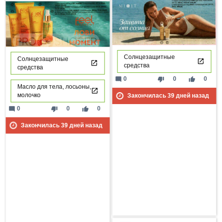
Солнцезащитные
Солнцезащитные
средства
средства
mode_comment
thumb_down
thumb_up
0
0
0
Масло для тела, лосьоны,
молочко
Закончилась
39
дней назад
mode_comment
thumb_down
thumb_up
0
0
0
Закончилась
39
дней назад