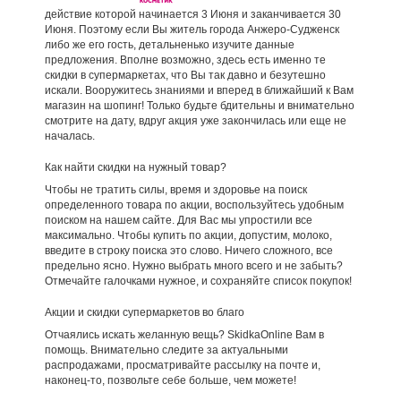
действие которой начинается 3 Июня и заканчивается 30
Июня. Поэтому если Вы житель города Анжеро-Судженск
либо же его гость, детальненько изучите данные
предложения. Вполне возможно, здесь есть именно те
скидки в супермаркетах, что Вы так давно и безутешно
искали. Вооружитесь знаниями и вперед в ближайший к Вам
магазин на шопинг! Только будьте бдительны и внимательно
смотрите на дату, вдруг акция уже закончилась или еще не
началась.
Как найти скидки на нужный товар?
Чтобы не тратить силы, время и здоровье на поиск
определенного товара по акции, воспользуйтесь удобным
поиском на нашем сайте. Для Вас мы упростили все
максимально. Чтобы купить по акции, допустим, молоко,
введите в строку поиска это слово. Ничего сложного, все
предельно ясно. Нужно выбрать много всего и не забыть?
Отмечайте галочками нужное, и сохраняйте список покупок!
Акции и скидки супермаркетов во благо
Отчаялись искать желанную вещь? SkidkaOnline Вам в
помощь. Внимательно следите за актуальными
распродажами, просматривайте рассылку на почте и,
наконец-то, позвольте себе больше, чем можете!