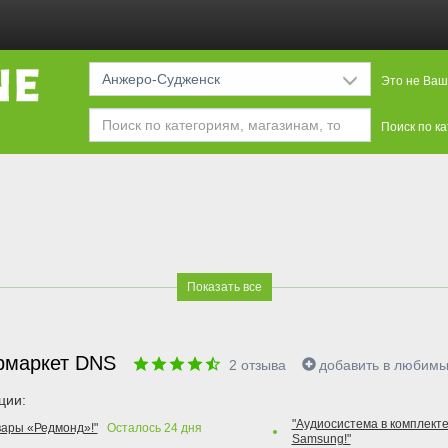
Анжеро-Судженск
Это не Ваш
Поиск по к
Показать все
рмаркет DNS
2
отзыва
добавить в любим
ции:
"Аудиосистема в комплекте
вары «Редмонд»!"
Осталось
24
дня
Samsung!"