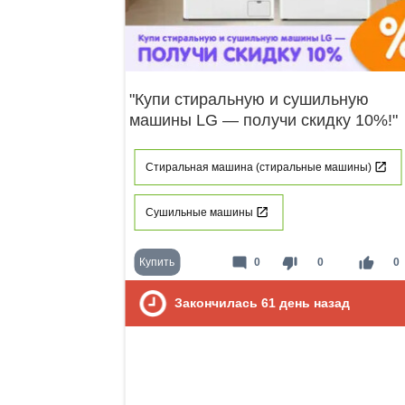
"Купи стиральную и сушильную
машины LG — получи скидку 10%!"
Стиральная машина (стиральные машины)
Сушильные машины
mode_comment
thumb_down
thumb_up
Купить
0
0
0
Закончилась
61
день назад