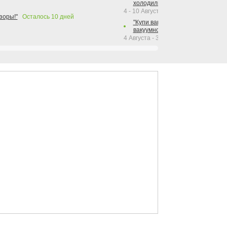
холодильника Hotpoint!"
4 - 10 Августа 2026
зоры!"
Осталось
10
дней
"Купи вакуумный упаковщик + р
вакуумного упаковщика = получи
4 Августа - 30 Сентября 2026