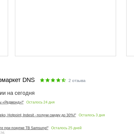
рмаркет DNS
2
отзыва
ии на сегодня
Осталось
24
дня
ы «Редмонд»!"
Осталось
3
дня
o, Hotpoint, Indesit - получи скидку до 30%!"
Осталось
25
дней
те при покупке ТВ Samsung!"
026