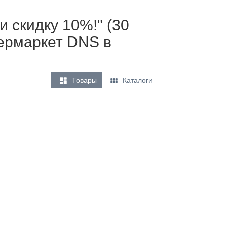
 скидку 10%!" (30
пермаркет DNS в


Товары
Каталоги