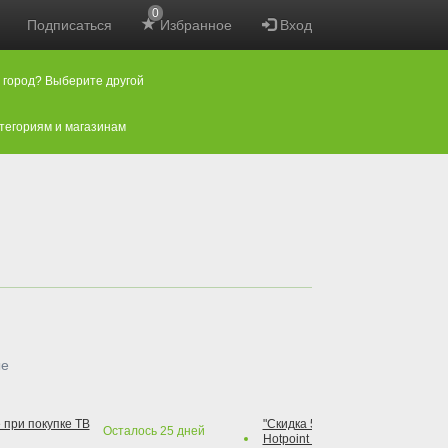
0
Подписаться
Избранное
Вход
 город? Выберите другой
атегориям и магазинам
ые
 при покупке ТВ
"Скидка 50% на варочную повер
Осталось
25
дней
Hotpoint при покупке духового 