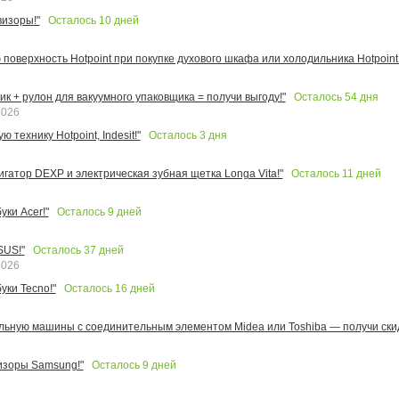
Осталось
10
дней
изоры!"
поверхность Hotpoint при покупке духового шкафа или холодильника Hotpoint!
Осталось
54
дня
к + рулон для вакуумного упаковщика = получи выгоду!"
2026
Осталось
3
дня
 технику Hotpoint, Indesit!"
Осталось
11
дней
игатор DEXP и электрическая зубная щетка Longa Vita!"
Осталось
9
дней
ки Acer!"
Осталось
37
дней
SUS!"
2026
Осталось
16
дней
уки Tecno!"
льную машины с соединительным элементом Midea или Toshiba — получи скид
Осталось
9
дней
изоры Samsung!"