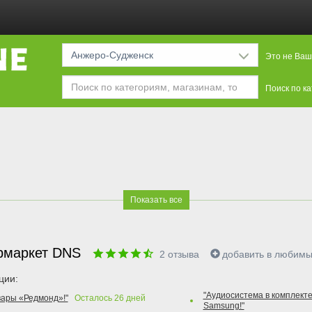
Анжеро-Судженск
Это не Ваш
Поиск по к
Показать все
рмаркет DNS
2
отзыва
добавить в любим
ции:
"Аудиосистема в комплекте
вары «Редмонд»!"
Осталось
26
дней
Samsung!"