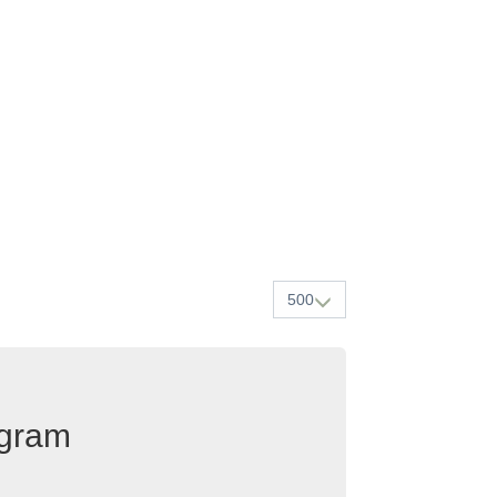
500
egram