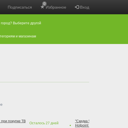
0
Подписаться
Избранное
Вход
 город? Выберите другой
атегориям и магазинам
ые
 при покупке ТВ
"Скидка 50% на варочную повер
Осталось
27
дней
Hotpoint при покупке духового 