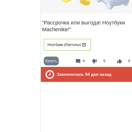
"Рассрочка или выгода! Ноутбуки
Machenike!"
Ноутбуки (Лэптопы)
mode_comment
thumb_down
thumb_up
Купить
0
0
0
Закончилась
84
дня назад