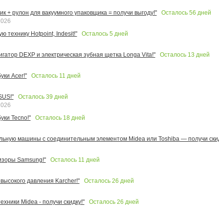
Осталось
56
дней
к + рулон для вакуумного упаковщика = получи выгоду!"
2026
Осталось
5
дней
 технику Hotpoint, Indesit!"
Осталось
13
дней
игатор DEXP и электрическая зубная щетка Longa Vita!"
Осталось
11
дней
ки Acer!"
Осталось
39
дней
SUS!"
2026
Осталось
18
дней
уки Tecno!"
льную машины с соединительным элементом Midea или Toshiba — получи скид
Осталось
11
дней
изоры Samsung!"
Осталось
26
дней
высокого давления Karcher!"
Осталось
26
дней
ехники Midea - получи скидку!"