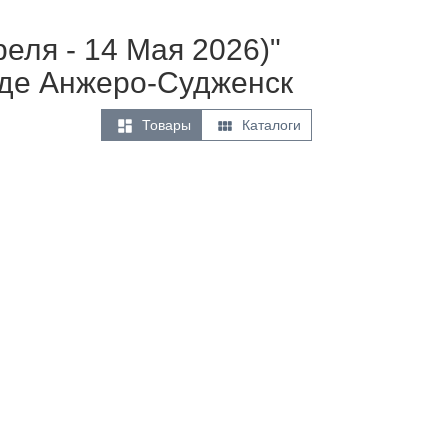
реля - 14 Мая 2026)"
оде Анжеро-Судженск


Товары
Каталоги