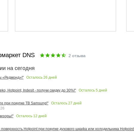
рмаркет DNS
2
отзыва
ии на сегодня
Осталось
26
дней
ы «Редмонд»!"
Осталось
5
дней
o, Hotpoint, Indesit - получи скидку до 30%!"
Осталось
27
дней
те при покупке ТВ Samsung!"
026
Осталось
12
дней
изоры!"
поверхность Hotpoint при покупке духового шкафа или холодильника Hotpoint!