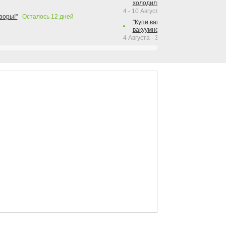
холодильника Hotpoint!"
4 - 10 Августа 2026
зоры!"
Осталось
12
дней
"Купи вакуумный упаковщик + р
вакуумного упаковщика = получи
4 Августа - 30 Сентября 2026