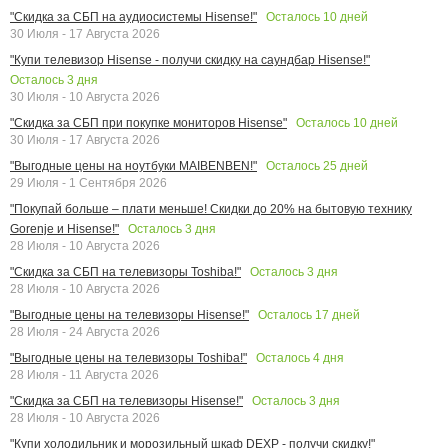
Осталось
10
дней
"Скидка за СБП на аудиосистемы Hisense!"
30 Июля - 17 Августа 2026
"Купи телевизор Hisense - получи скидку на саундбар Hisense!"
Осталось
3
дня
30 Июля - 10 Августа 2026
Осталось
10
дней
"Скидка за СБП при покупке мониторов Hisense"
30 Июля - 17 Августа 2026
Осталось
25
дней
"Выгодные цены на ноутбуки MAIBENBEN!"
29 Июля - 1 Сентября 2026
"Покупай больше – плати меньше! Скидки до 20% на бытовую технику
Осталось
3
дня
Gorenje и Hisense!"
28 Июля - 10 Августа 2026
Осталось
3
дня
"Скидка за СБП на телевизоры Toshiba!"
28 Июля - 10 Августа 2026
Осталось
17
дней
"Выгодные цены на телевизоры Hisense!"
28 Июля - 24 Августа 2026
Осталось
4
дня
"Выгодные цены на телевизоры Toshiba!"
28 Июля - 11 Августа 2026
Осталось
3
дня
"Скидка за СБП на телевизоры Hisense!"
28 Июля - 10 Августа 2026
"Купи холодильник и морозильный шкаф DEXP - получи скидку!"