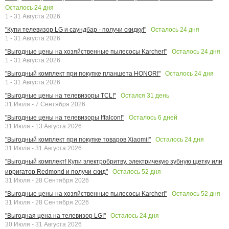
Осталось
24
дня
1 - 31 Августа 2026
Осталось
24
дня
"Купи телевизор LG и саундбар - получи скидку!"
1 - 31 Августа 2026
Осталось
24
дня
"Выгодные цены на хозяйственные пылесосы Karcher!"
1 - 31 Августа 2026
Осталось
24
дня
"Выгодный комплект при покупке планшета HONOR!"
1 - 31 Августа 2026
Остался
31
день
"Выгодные цены на телевизоры TCL!"
31 Июля - 7 Сентября 2026
Осталось
6
дней
"Выгодные цены на телевизоры Iffalcon!"
31 Июля - 13 Августа 2026
Осталось
24
дня
"Выгодный комплект при покупке товаров Xiaomi!"
31 Июля - 31 Августа 2026
"Выгодный комплект! Купи электробритву, электричекую зубную щетку или
Осталось
52
дня
ирригатор Redmond и получи скид"
31 Июля - 28 Сентября 2026
Осталось
52
дня
"Выгодные цены на хозяйственные пылесосы Karcher!"
31 Июля - 28 Сентября 2026
Осталось
24
дня
"Выгодная цена на телевизор LG!"
30 Июля - 31 Августа 2026