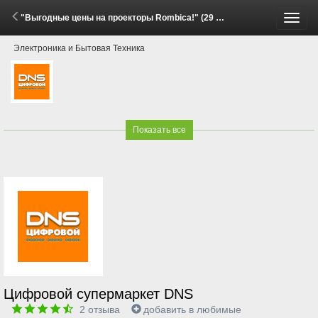
"Выгодные цены на проекторы Rombica!" (29 Мая - 15 Июня 2026)
Пере
Электроника и Бытовая Техника
меню
Показать все
Цифровой супермаркет DNS
2
отзыва
добавить в любимые