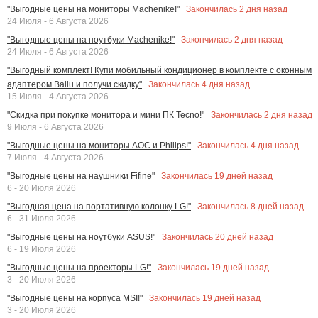
Закончилась
2
дня назад
"Выгодные цены на мониторы Machenike!"
24 Июля - 6 Августа 2026
Закончилась
2
дня назад
"Выгодные цены на ноутбуки Machenike!"
24 Июля - 6 Августа 2026
"Выгодный комплект! Купи мобильный кондиционер в комплекте с оконным
Закончилась
4
дня назад
адаптером Ballu и получи скидку"
15 Июля - 4 Августа 2026
Закончилась
2
дня назад
"Скидка при покупке монитора и мини ПК Tecno!"
9 Июля - 6 Августа 2026
Закончилась
4
дня назад
"Выгодные цены на мониторы AOC и Philips!"
7 Июля - 4 Августа 2026
Закончилась
19
дней назад
"Выгодные цены на наушники Fifine"
6 - 20 Июля 2026
Закончилась
8
дней назад
"Выгодная цена на портативную колонку LG!"
6 - 31 Июля 2026
Закончилась
20
дней назад
"Выгодные цены на ноутбуки ASUS!"
6 - 19 Июля 2026
Закончилась
19
дней назад
"Выгодные цены на проекторы LG!"
3 - 20 Июля 2026
Закончилась
19
дней назад
"Выгодные цены на корпуса MSI!"
3 - 20 Июля 2026