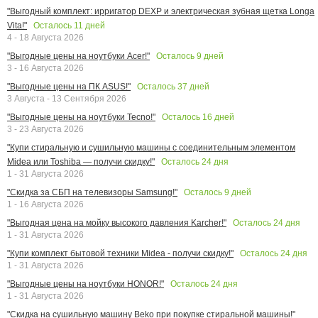
"Выгодный комплект: ирригатор DEXP и электрическая зубная щетка Longa
Осталось
11
дней
Vita!"
4 - 18 Августа 2026
Осталось
9
дней
"Выгодные цены на ноутбуки Acer!"
3 - 16 Августа 2026
Осталось
37
дней
"Выгодные цены на ПК ASUS!"
3 Августа - 13 Сентября 2026
Осталось
16
дней
"Выгодные цены на ноутбуки Tecno!"
3 - 23 Августа 2026
"Купи стиральную и сушильную машины с соединительным элементом
Осталось
24
дня
Midea или Toshiba — получи скидку!"
1 - 31 Августа 2026
Осталось
9
дней
"Скидка за СБП на телевизоры Samsung!"
1 - 16 Августа 2026
Осталось
24
дня
"Выгодная цена на мойку высокого давления Karcher!"
1 - 31 Августа 2026
Осталось
24
дня
"Купи комплект бытовой техники Midea - получи скидку!"
1 - 31 Августа 2026
Осталось
24
дня
"Выгодные цены на ноутбуки HONOR!"
1 - 31 Августа 2026
"Скидка на сушильную машину Beko при покупке стиральной машины!"