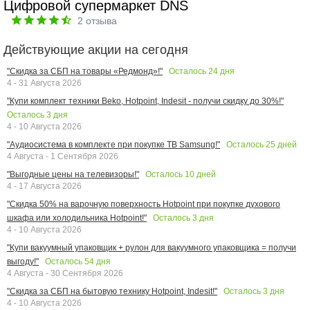
Цифровой супермаркет DNS
2
отзыва
Действующие акции на сегодня
Осталось
24
дня
"Скидка за СБП на товары «Редмонд»!"
4 - 31 Августа 2026
"Купи комплект техники Beko, Hotpoint, Indesit - получи скидку до 30%!"
Осталось
3
дня
4 - 10 Августа 2026
Осталось
25
дней
"Аудиосистема в комплекте при покупке ТВ Samsung!"
4 Августа - 1 Сентября 2026
Осталось
10
дней
"Выгодные цены на телевизоры!"
4 - 17 Августа 2026
"Скидка 50% на варочную поверхность Hotpoint при покупке духового
Осталось
3
дня
шкафа или холодильника Hotpoint!"
4 - 10 Августа 2026
"Купи вакуумный упаковщик + рулон для вакуумного упаковщика = получи
Осталось
54
дня
выгоду!"
4 Августа - 30 Сентября 2026
Осталось
3
дня
"Скидка за СБП на бытовую технику Hotpoint, Indesit!"
4 - 10 Августа 2026