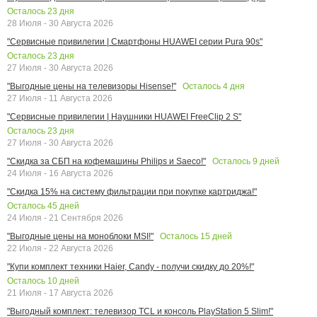
Осталось
23
дня
28 Июля - 30 Августа 2026
"Сервисные привилегии | Смартфоны HUAWEI серии Pura 90s"
Осталось
23
дня
27 Июля - 30 Августа 2026
Осталось
4
дня
"Выгодные цены на телевизоры Hisense!"
27 Июля - 11 Августа 2026
"Сервисные привилегии | Наушники HUAWEI FreeClip 2 S"
Осталось
23
дня
27 Июля - 30 Августа 2026
Осталось
9
дней
"Скидка за СБП на кофемашины Philips и Saeco!"
24 Июля - 16 Августа 2026
"Скидка 15% на систему фильтрации при покупке картриджа!"
Осталось
45
дней
24 Июля - 21 Сентября 2026
Осталось
15
дней
"Выгодные цены на моноблоки MSI!"
22 Июля - 22 Августа 2026
"Купи комплект техники Haier, Candy - получи скидку до 20%!"
Осталось
10
дней
21 Июля - 17 Августа 2026
"Выгодный комплект: телевизор TCL и консоль PlayStation 5 Slim!"