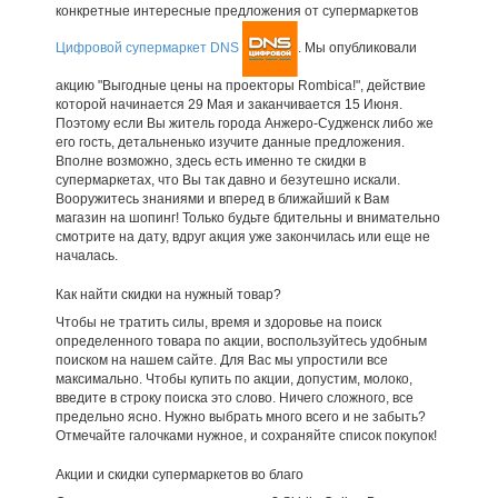
конкретные интересные предложения от супермаркетов
Цифровой супермаркет DNS
. Мы опубликовали
акцию "Выгодные цены на проекторы Rombica!", действие
которой начинается 29 Мая и заканчивается 15 Июня.
Поэтому если Вы житель города Анжеро-Судженск либо же
его гость, детальненько изучите данные предложения.
Вполне возможно, здесь есть именно те скидки в
супермаркетах, что Вы так давно и безутешно искали.
Вооружитесь знаниями и вперед в ближайший к Вам
магазин на шопинг! Только будьте бдительны и внимательно
смотрите на дату, вдруг акция уже закончилась или еще не
началась.
Как найти скидки на нужный товар?
Чтобы не тратить силы, время и здоровье на поиск
определенного товара по акции, воспользуйтесь удобным
поиском на нашем сайте. Для Вас мы упростили все
максимально. Чтобы купить по акции, допустим, молоко,
введите в строку поиска это слово. Ничего сложного, все
предельно ясно. Нужно выбрать много всего и не забыть?
Отмечайте галочками нужное, и сохраняйте список покупок!
Акции и скидки супермаркетов во благо