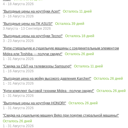
4 - 18 Августа 2026
Осталось
11
дней
"Выгодные цены на ноутбуки Acer!"
3 - 16 Августа 2026
Осталось
39
дней
"Выгодные цены на ПК ASUS!"
3 Августа - 13 Сентября 2026
Осталось
18
дней
"Выгодные цены на ноутбуки Tecno!"
3 - 23 Августа 2026
"Купи стиральную и сушильную машины с соединительным элементом
Осталось
26
дней
Midea или Toshiba — получи скидку!"
1 - 31 Августа 2026
Осталось
11
дней
"Скидка за СБП на телевизоры Samsung!"
1 - 16 Августа 2026
Осталось
26
дней
"Выгодная цена на мойку высокого давления Karcher!"
1 - 31 Августа 2026
Осталось
26
дней
"Купи комплект бытовой техники Midea - получи скидку!"
1 - 31 Августа 2026
Осталось
26
дней
"Выгодные цены на ноутбуки HONOR!"
1 - 31 Августа 2026
"Скидка на сушильную машину Beko при покупке стиральной машины!"
Осталось
26
дней
1 - 31 Августа 2026