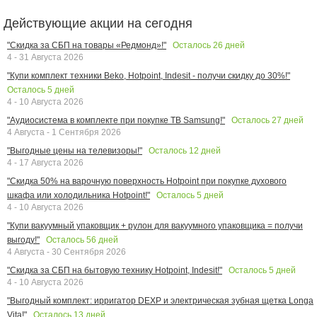
Действующие акции на сегодня
Осталось
26
дней
"Скидка за СБП на товары «Редмонд»!"
4 - 31 Августа 2026
"Купи комплект техники Beko, Hotpoint, Indesit - получи скидку до 30%!"
Осталось
5
дней
4 - 10 Августа 2026
Осталось
27
дней
"Аудиосистема в комплекте при покупке ТВ Samsung!"
4 Августа - 1 Сентября 2026
Осталось
12
дней
"Выгодные цены на телевизоры!"
4 - 17 Августа 2026
"Скидка 50% на варочную поверхность Hotpoint при покупке духового
Осталось
5
дней
шкафа или холодильника Hotpoint!"
4 - 10 Августа 2026
"Купи вакуумный упаковщик + рулон для вакуумного упаковщика = получи
Осталось
56
дней
выгоду!"
4 Августа - 30 Сентября 2026
Осталось
5
дней
"Скидка за СБП на бытовую технику Hotpoint, Indesit!"
4 - 10 Августа 2026
"Выгодный комплект: ирригатор DEXP и электрическая зубная щетка Longa
Осталось
13
дней
Vita!"