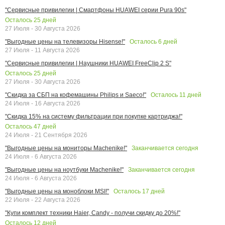
"Сервисные привилегии | Смартфоны HUAWEI серии Pura 90s"
Осталось
25
дней
27 Июля - 30 Августа 2026
Осталось
6
дней
"Выгодные цены на телевизоры Hisense!"
27 Июля - 11 Августа 2026
"Сервисные привилегии | Наушники HUAWEI FreeClip 2 S"
Осталось
25
дней
27 Июля - 30 Августа 2026
Осталось
11
дней
"Скидка за СБП на кофемашины Philips и Saeco!"
24 Июля - 16 Августа 2026
"Скидка 15% на систему фильтрации при покупке картриджа!"
Осталось
47
дней
24 Июля - 21 Сентября 2026
Заканчивается сегодня
"Выгодные цены на мониторы Machenike!"
24 Июля - 6 Августа 2026
Заканчивается сегодня
"Выгодные цены на ноутбуки Machenike!"
24 Июля - 6 Августа 2026
Осталось
17
дней
"Выгодные цены на моноблоки MSI!"
22 Июля - 22 Августа 2026
"Купи комплект техники Haier, Candy - получи скидку до 20%!"
Осталось
12
дней