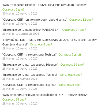
"Купи телевизор Hisense - получи скидку на саундбар Hisense!"
Осталось
5
дней
30 Июля - 10 Августа 2026
Осталось
12
дней
"Скидка за СБП при покупке мониторов Hisense"
30 Июля - 17 Августа 2026
Осталось
27
дней
"Выгодные цены на ноутбуки MAIBENBEN!"
29 Июля - 1 Сентября 2026
"Покупай больше – плати меньше! Скидки до 20% на бытовую технику
Осталось
5
дней
Gorenje и Hisense!"
28 Июля - 10 Августа 2026
Осталось
5
дней
"Скидка за СБП на телевизоры Toshiba!"
28 Июля - 10 Августа 2026
Осталось
19
дней
"Выгодные цены на телевизоры Hisense!"
28 Июля - 24 Августа 2026
Осталось
6
дней
"Выгодные цены на телевизоры Toshiba!"
28 Июля - 11 Августа 2026
Осталось
5
дней
"Скидка за СБП на телевизоры Hisense!"
28 Июля - 10 Августа 2026
"Купи холодильник и морозильный шкаф DEXP - получи скидку!"
Осталось
25
дней
28 Июля - 30 Августа 2026