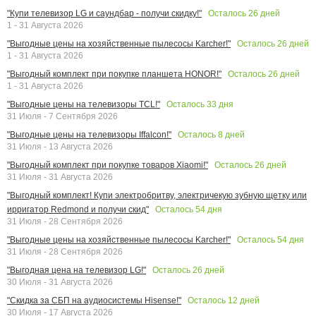
Осталось
26
дней
"Купи телевизор LG и саундбар - получи скидку!"
1 - 31 Августа 2026
Осталось
26
дней
"Выгодные цены на хозяйственные пылесосы Karcher!"
1 - 31 Августа 2026
Осталось
26
дней
"Выгодный комплект при покупке планшета HONOR!"
1 - 31 Августа 2026
Осталось
33
дня
"Выгодные цены на телевизоры TCL!"
31 Июля - 7 Сентября 2026
Осталось
8
дней
"Выгодные цены на телевизоры Iffalcon!"
31 Июля - 13 Августа 2026
Осталось
26
дней
"Выгодный комплект при покупке товаров Xiaomi!"
31 Июля - 31 Августа 2026
"Выгодный комплект! Купи электробритву, электричекую зубную щетку или
Осталось
54
дня
ирригатор Redmond и получи скид"
31 Июля - 28 Сентября 2026
Осталось
54
дня
"Выгодные цены на хозяйственные пылесосы Karcher!"
31 Июля - 28 Сентября 2026
Осталось
26
дней
"Выгодная цена на телевизор LG!"
30 Июля - 31 Августа 2026
Осталось
12
дней
"Скидка за СБП на аудиосистемы Hisense!"
30 Июля - 17 Августа 2026