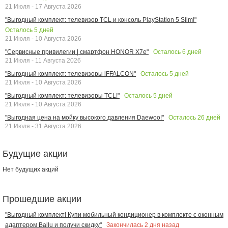
21 Июля - 17 Августа 2026
"Выгодный комплект: телевизор TCL и консоль PlayStation 5 Slim!"
Осталось
5
дней
21 Июля - 10 Августа 2026
Осталось
6
дней
"Сервисные привилегии | смартфон HONOR X7e"
21 Июля - 11 Августа 2026
Осталось
5
дней
"Выгодный комплект: телевизоры iFFALCON"
21 Июля - 10 Августа 2026
Осталось
5
дней
"Выгодный комплект: телевизоры TCL!"
21 Июля - 10 Августа 2026
Осталось
26
дней
"Выгодная цена на мойку высокого давления Daewoo!"
21 Июля - 31 Августа 2026
Будущие акции
Нет будущих акций
Прошедшие акции
"Выгодный комплект! Купи мобильный кондиционер в комплекте с оконным
Закончилась
2
дня назад
адаптером Ballu и получи скидку"