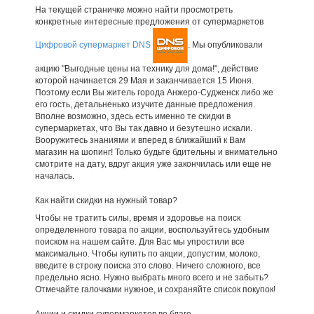
На текущей страничке можно найти просмотреть
конкретные интересные предложения от супермаркетов
Цифровой супермаркет DNS
. Мы опубликовали
акцию "Выгодные цены на технику для дома!", действие
которой начинается 29 Мая и заканчивается 15 Июня.
Поэтому если Вы житель города Анжеро-Судженск либо же
его гость, детальненько изучите данные предложения.
Вполне возможно, здесь есть именно те скидки в
супермаркетах, что Вы так давно и безутешно искали.
Вооружитесь знаниями и вперед в ближайший к Вам
магазин на шопинг! Только будьте бдительны и внимательно
смотрите на дату, вдруг акция уже закончилась или еще не
началась.
Как найти скидки на нужный товар?
Чтобы не тратить силы, время и здоровье на поиск
определенного товара по акции, воспользуйтесь удобным
поиском на нашем сайте. Для Вас мы упростили все
максимально. Чтобы купить по акции, допустим, молоко,
введите в строку поиска это слово. Ничего сложного, все
предельно ясно. Нужно выбрать много всего и не забыть?
Отмечайте галочками нужное, и сохраняйте список покупок!
Акции и скидки супермаркетов во благо