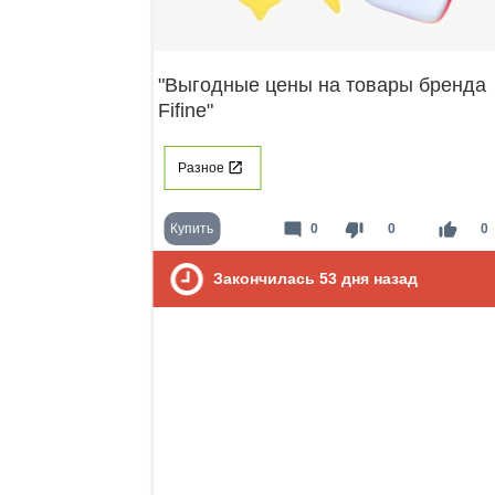
"Выгодные цены на товары бренда
Fifine"
Разное
mode_comment
thumb_down
thumb_up
Купить
0
0
0
Закончилась
53
дня назад