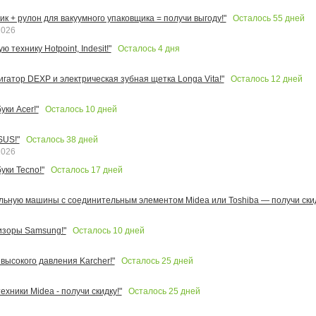
Осталось
55
дней
к + рулон для вакуумного упаковщика = получи выгоду!"
2026
Осталось
4
дня
 технику Hotpoint, Indesit!"
Осталось
12
дней
игатор DEXP и электрическая зубная щетка Longa Vita!"
Осталось
10
дней
ки Acer!"
Осталось
38
дней
SUS!"
2026
Осталось
17
дней
уки Tecno!"
льную машины с соединительным элементом Midea или Toshiba — получи скид
Осталось
10
дней
изоры Samsung!"
Осталось
25
дней
высокого давления Karcher!"
Осталось
25
дней
ехники Midea - получи скидку!"