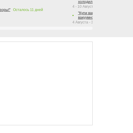
холодильника Hotpoint!"
4 - 10 Августа 2026
зоры!"
Осталось
11
дней
"Купи вакуумный упаковщик + р
вакуумного упаковщика = получи
4 Августа - 30 Сентября 2026