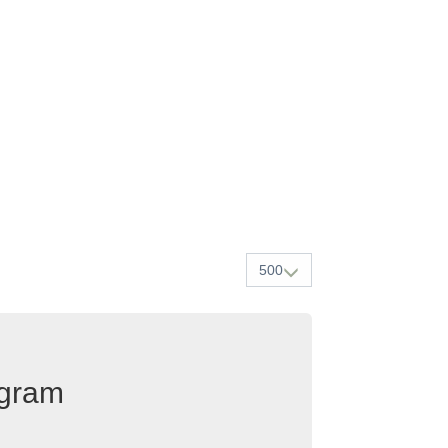
500
egram