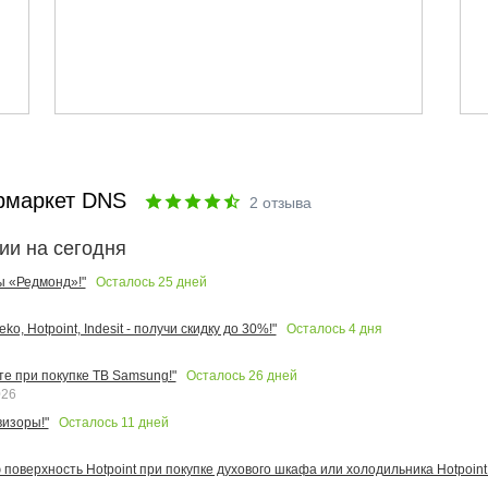
рмаркет DNS
2
отзыва
ии на сегодня
Осталось
25
дней
ы «Редмонд»!"
Осталось
4
дня
o, Hotpoint, Indesit - получи скидку до 30%!"
Осталось
26
дней
те при покупке ТВ Samsung!"
026
Осталось
11
дней
изоры!"
поверхность Hotpoint при покупке духового шкафа или холодильника Hotpoint!