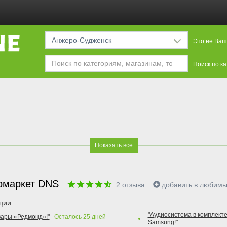
Анжеро-Судженск
Это не Ваш
Поиск по к
Показать все
рмаркет DNS
2
отзыва
добавить в любим
ции:
"Аудиосистема в комплекте
вары «Редмонд»!"
Осталось
25
дней
Samsung!"