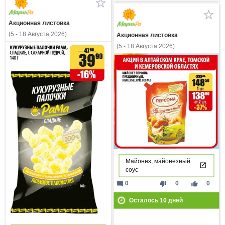
Акционная листовка
(5 - 18 Августа 2026)
Акционная листовка
(5 - 18 Августа 2026)
Майонез, майонезный
соус
mode_comment
thumb_down
thumb_up
0
0
0
Осталось
10
дней