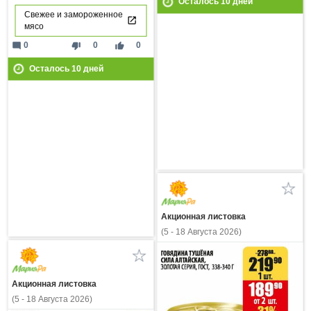
Осталось
10
дней
Свежее и замороженное
мясо
mode_comment
thumb_down
thumb_up
0
0
0
Осталось
10
дней
Акционная листовка
(5 - 18 Августа 2026)
Акционная листовка
(5 - 18 Августа 2026)