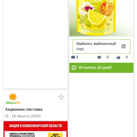
Майонез, майонезный
соус
mode_comment
thumb_down
thumb_up
0
0
0
Осталось
10
дней
Акционная листовка
(5 - 18 Августа 2026)