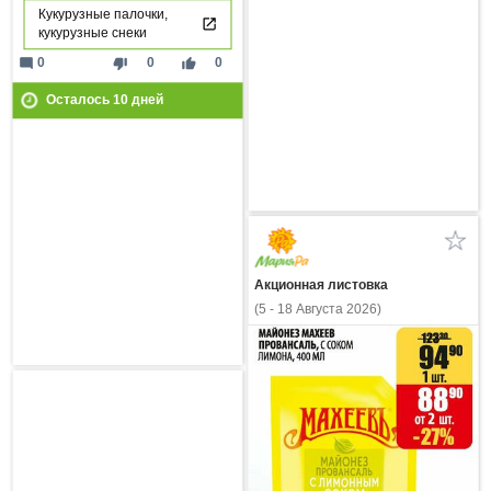
Кукурузные палочки,
кукурузные снеки
mode_comment
thumb_down
thumb_up
0
0
0
Осталось
10
дней
Акционная листовка
(5 - 18 Августа 2026)