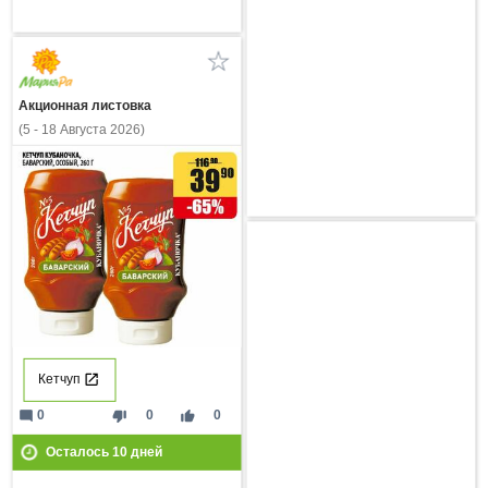
Акционная листовка
(5 - 18 Августа 2026)
Кетчуп
mode_comment
thumb_down
thumb_up
0
0
0
Осталось
10
дней