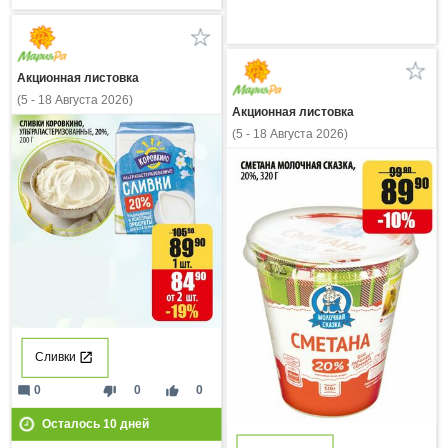
Акционная листовка
(5 - 18 Августа 2026)
Акционная листовка
(5 - 18 Августа 2026)
Сливки
mode_comment
thumb_down
thumb_up
0
0
0
Осталось
10
дней