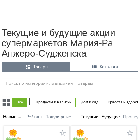
Текущие и будущие акции
супермаркетов Мария-Ра
Анжеро-Судженска


Товары
Каталоги
|
Все
Продукты и напитки
Дом и сад
Красота и здоров
sort
Новые
Рейтинг
Популярные
Текущие
Будущие
Прошед