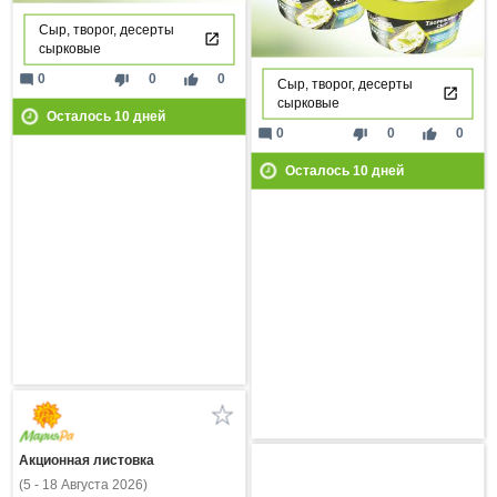
Сыр, творог, десерты
сырковые
mode_comment
thumb_down
thumb_up
0
0
0
Сыр, творог, десерты
сырковые
Осталось
10
дней
mode_comment
thumb_down
thumb_up
0
0
0
Осталось
10
дней
Акционная листовка
(5 - 18 Августа 2026)