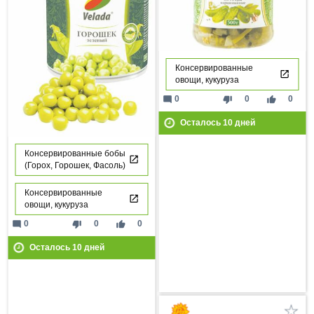
Консервированные
овощи, кукуруза
mode_comment
thumb_down
thumb_up
0
0
0
Осталось
10
дней
Консервированные бобы
(Горох, Горошек, Фасоль)
Консервированные
овощи, кукуруза
mode_comment
thumb_down
thumb_up
0
0
0
Осталось
10
дней