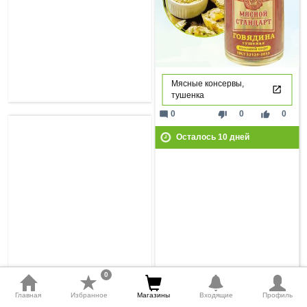
Мясные консервы,
тушенка
mode_comment
thumb_down
thumb_up
0
0
0
Осталось
10
дней
0
Главная
Избранное
Магазины
Входящие
Профиль