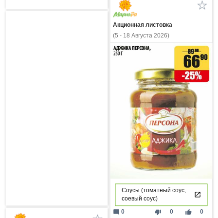
Акционная листовка
(5 - 18 Августа 2026)
Соусы (томатный соус,
соевый соус)
mode_comment
thumb_down
thumb_up
0
0
0