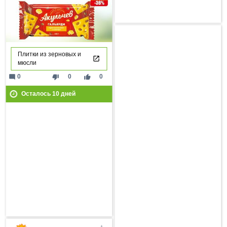
Плитки из зерновых и
мюсли
mode_comment
thumb_down
thumb_up
0
0
0
Осталось
10
дней