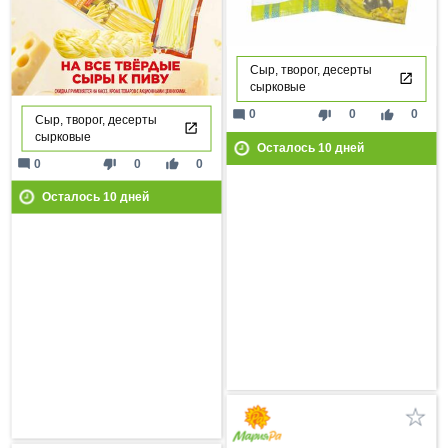
Сыр, творог, десерты
сырковые
mode_comment
thumb_down
thumb_up
0
0
0
Сыр, творог, десерты
сырковые
Осталось
10
дней
mode_comment
thumb_down
thumb_up
0
0
0
Осталось
10
дней