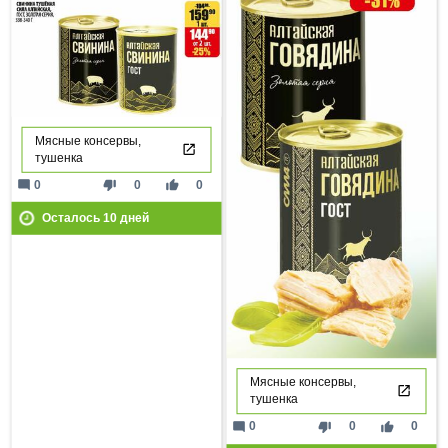
Мясные консервы,
тушенка
mode_comment
thumb_down
thumb_up
0
0
0
Осталось
10
дней
Мясные консервы,
тушенка
mode_comment
thumb_down
thumb_up
0
0
0