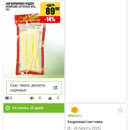
Сыр, творог, десерты
сырковые
mode_comment
thumb_down
thumb_up
0
0
0
Осталось
10
дней
Акционная листовка
(5 - 18 Августа 2026)