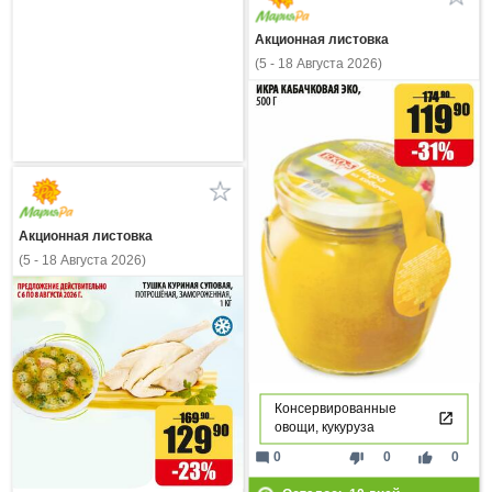
Акционная листовка
(5 - 18 Августа 2026)
Акционная листовка
(5 - 18 Августа 2026)
Консервированные
овощи, кукуруза
mode_comment
thumb_down
thumb_up
0
0
0