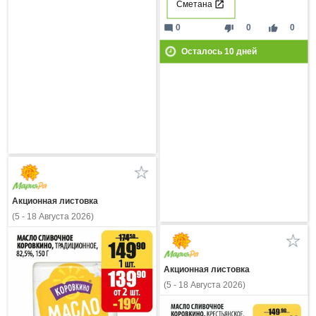
Сметана
mode_comment
thumb_down
thumb_up
0
0
0
Осталось
10
дней
Акционная листовка
(5 - 18 Августа 2026)
Акционная листовка
(5 - 18 Августа 2026)