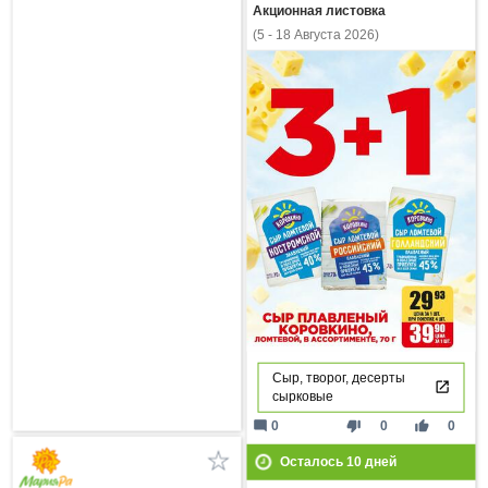
Акционная листовка
(5 - 18 Августа 2026)
Сыр, творог, десерты
сырковые
mode_comment
thumb_down
thumb_up
0
0
0
Осталось
10
дней