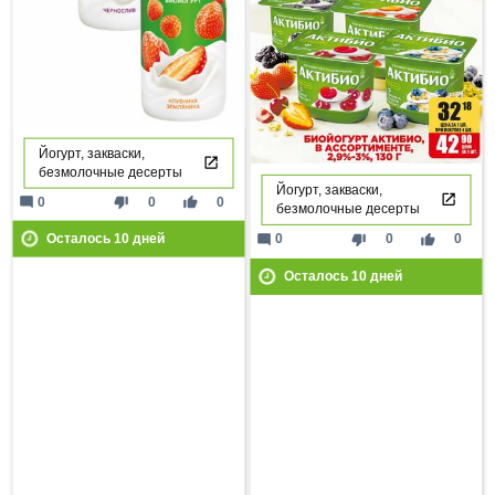
Йогурт, закваски,
безмолочные десерты
Йогурт, закваски,
mode_comment
thumb_down
thumb_up
0
0
0
безмолочные десерты
mode_comment
thumb_down
thumb_up
0
0
0
Осталось
10
дней
Осталось
10
дней