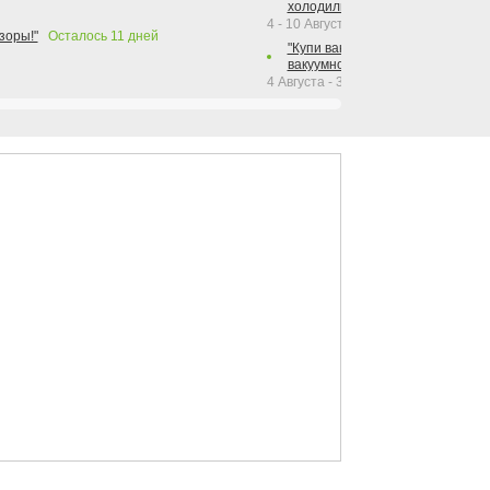
холодильника Hotpoint!"
4 - 10 Августа 2026
зоры!"
Осталось
11
дней
"Купи вакуумный упаковщик + р
вакуумного упаковщика = получи
4 Августа - 30 Сентября 2026