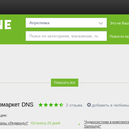
Апрелевка
Это не Ваш
Поиск по к
Показать все
рмаркет DNS
2
отзыва
добавить в любим
ции:
"Аудиосистема в комплекте
вары «Редмонд»!"
Осталось
25
дней
Samsung!"