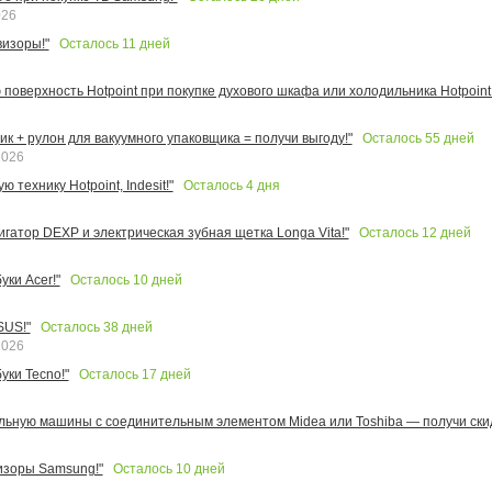
026
Осталось
11
дней
изоры!"
поверхность Hotpoint при покупке духового шкафа или холодильника Hotpoint!
Осталось
55
дней
к + рулон для вакуумного упаковщика = получи выгоду!"
2026
Осталось
4
дня
 технику Hotpoint, Indesit!"
Осталось
12
дней
игатор DEXP и электрическая зубная щетка Longa Vita!"
Осталось
10
дней
ки Acer!"
Осталось
38
дней
SUS!"
2026
Осталось
17
дней
уки Tecno!"
льную машины с соединительным элементом Midea или Toshiba — получи скид
Осталось
10
дней
изоры Samsung!"