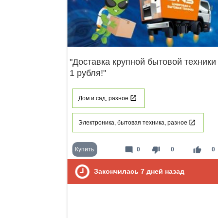
"Доставка крупной бытовой техники
1 рубля!"
Дом и сад, разное
Электроника, бытовая техника, разное
mode_comment
thumb_down
thumb_up
Купить
0
0
0
Закончилась
7
дней назад