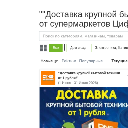
""Доставка крупной бы
от супермаркетов Ци
|
Все
Дом и сад
Электроника, бытов
sort
Новые
Рейтинг
Популярные
Текущие
"Доставка крупной бытовой техники
от 1 рубля!"
(1 Июня - 31 Июля 2026)