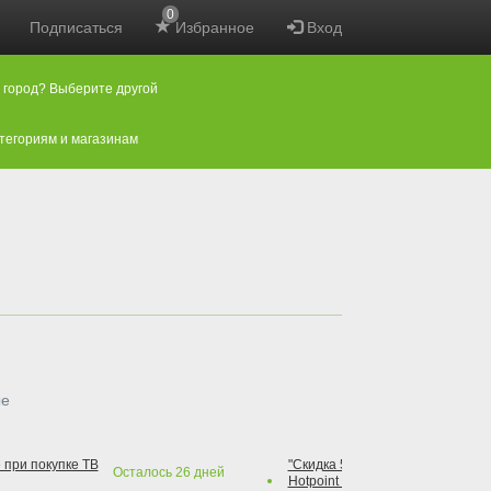
0
Подписаться
Избранное
Вход
 город? Выберите другой
атегориям и магазинам
ые
 при покупке ТВ
"Скидка 50% на варочную повер
Осталось
26
дней
Hotpoint при покупке духового 