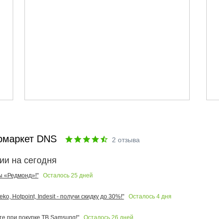
рмаркет DNS
2
отзыва
ии на сегодня
Осталось
25
дней
ы «Редмонд»!"
Осталось
4
дня
o, Hotpoint, Indesit - получи скидку до 30%!"
Осталось
26
дней
те при покупке ТВ Samsung!"