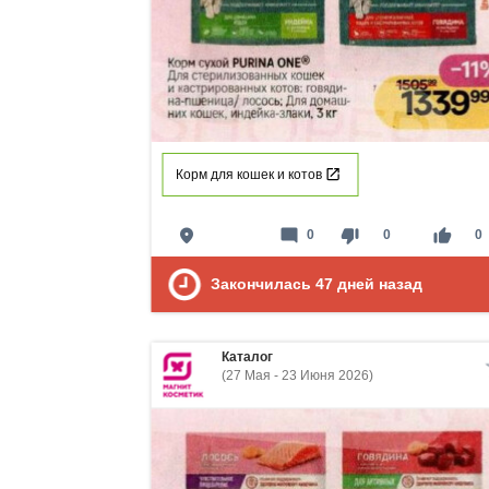
Корм для кошек и котов
place
mode_comment
thumb_down
thumb_up
0
0
0
Закончилась
47
дней назад
Каталог
(27 Мая - 23 Июня 2026)