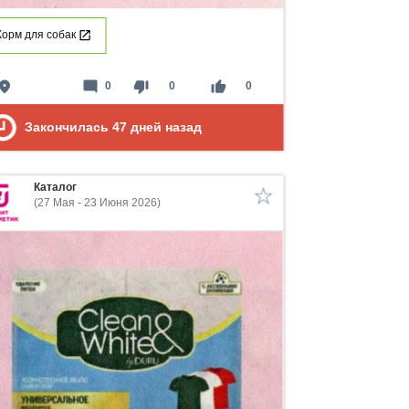
Корм для собак
lace
mode_comment
thumb_down
thumb_up
0
0
0
Закончилась
47
дней назад
Каталог
(27 Мая - 23 Июня 2026)