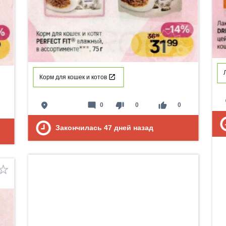
Корм для кошек и котов
p
place
mode_comment
thumb_down
thumb_up
0
0
0
Закончилась
47
дней назад