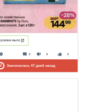
Кусковое мыло
lace
mode_comment
thumb_down
thumb_up
0
0
0
Закончилась
47
дней назад