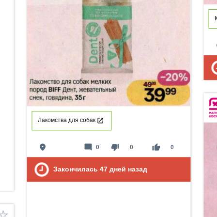
p
Лакомства для собак
place
mode_comment
thumb_down
thumb_up
0
0
0
Закончилась
47
дней назад