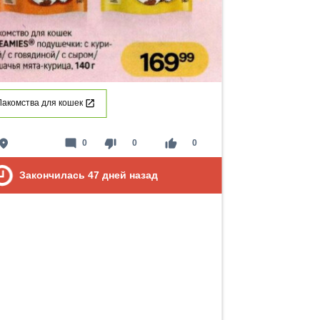
Лакомства для кошек
lace
mode_comment
thumb_down
thumb_up
0
0
0
Закончилась
47
дней назад