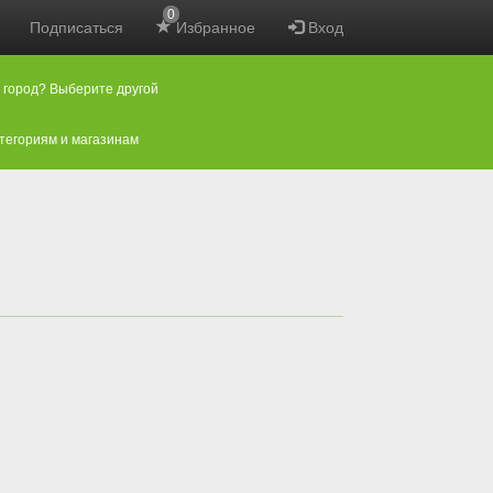
0
Подписаться
Избранное
Вход
 город? Выберите другой
атегориям и магазинам