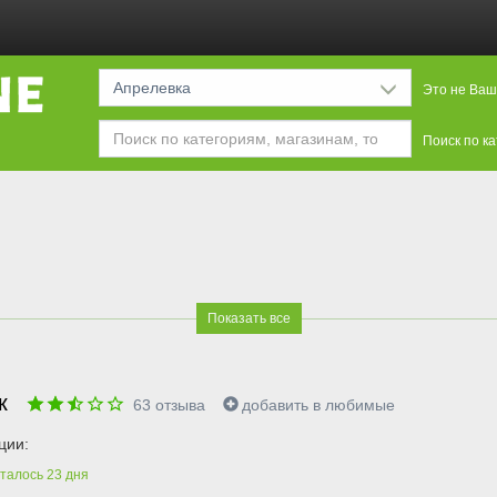
Апрелевка
Это не Ваш
Поиск по к
Показать все
ик
63
отзыва
добавить в любимые
ции:
талось
23
дня