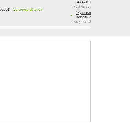
холодильника Hotpoint!"
4 - 10 Августа 2026
зоры!"
Осталось
10
дней
"Купи вакуумный упаковщик + р
вакуумного упаковщика = получи
4 Августа - 30 Сентября 2026