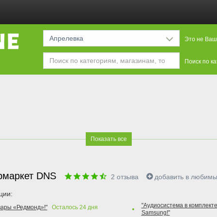
Апрелевка
Это не Ваш
Поиск по к
Показать все
рмаркет DNS
2
отзыва
добавить в любим
ции:
"Аудиосистема в комплекте
вары «Редмонд»!"
Осталось
24
дня
Samsung!"