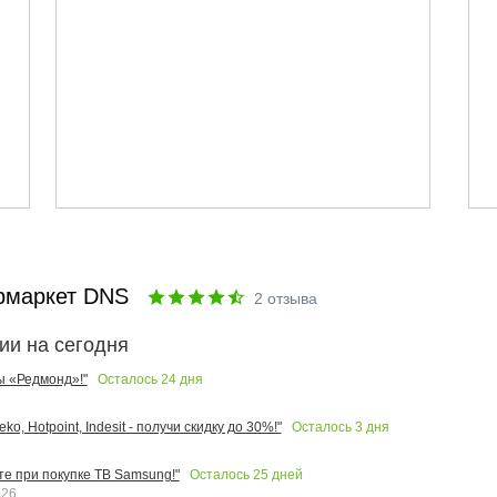
рмаркет DNS
2
отзыва
ии на сегодня
Осталось
24
дня
ы «Редмонд»!"
Осталось
3
дня
o, Hotpoint, Indesit - получи скидку до 30%!"
Осталось
25
дней
те при покупке ТВ Samsung!"
026