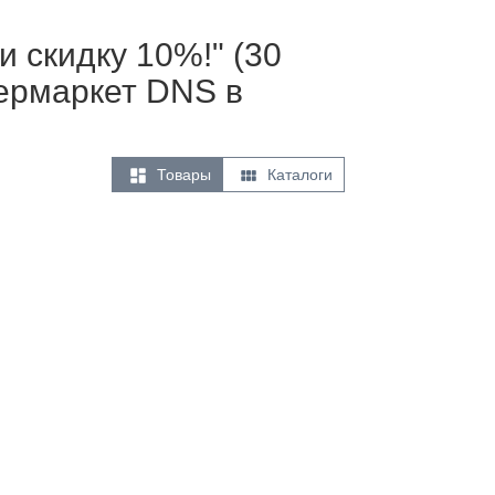
 скидку 10%!" (30
пермаркет DNS в


Товары
Каталоги