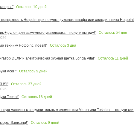
Осталось
10
дней
изоры!"
поверхность Hotpoint при покупке духового шкафа или холодильника Hotpoint!
Осталось
54
дня
к + рулон для вакуумного упаковщика = получи выгоду!"
2026
Осталось
3
дня
 технику Hotpoint, Indesit!"
Осталось
11
дней
игатор DEXP и электрическая зубная щетка Longa Vita!"
Осталось
9
дней
ки Acer!"
Осталось
37
дней
SUS!"
2026
Осталось
16
дней
уки Tecno!"
льную машины с соединительным элементом Midea или Toshiba — получи скид
Осталось
9
дней
изоры Samsung!"