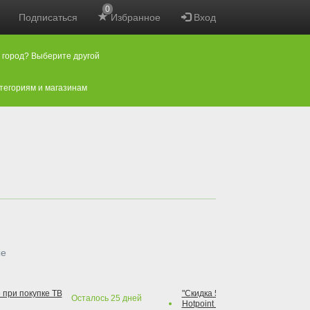
0
Подписаться
Избранное
Вход
 город? Выберите другой
атегориям и магазинам
ые
 при покупке ТВ
"Скидка 50% на варочную повер
Осталось
25
дней
Hotpoint при покупке духового 