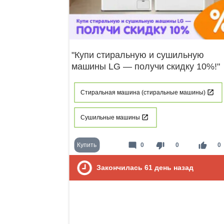
"Купи стиральную и сушильную
машины LG — получи скидку 10%!"
Стиральная машина (стиральные машины)
Сушильные машины
mode_comment
thumb_down
thumb_up
Купить
0
0
0
Закончилась
61
день назад