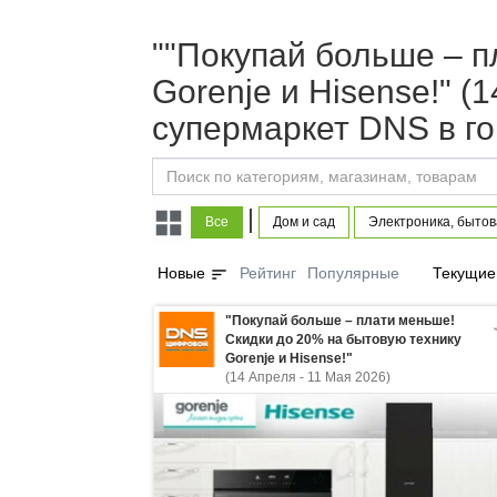
""Покупай больше – п
Gorenje и Hisense!" (
супермаркет DNS в г
|
Все
Дом и сад
Электроника, бытов
sort
Новые
Рейтинг
Популярные
Текущие
"Покупай больше – плати меньше!
Скидки до 20% на бытовую технику
Gorenje и Hisense!"
(14 Апреля - 11 Мая 2026)