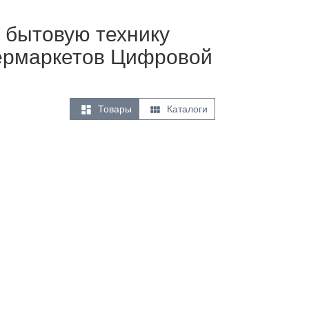
 бытовую технику
упермаркетов Цифровой


Товары
Каталоги