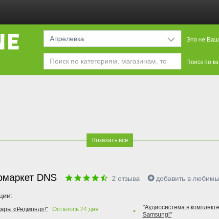
Апрелевка
Это не Ваш
Поиск по к
Показать все
рмаркет DNS
2
отзыва
добавить в любим
ции:
"Аудиосистема в комплекте
вары «Редмонд»!"
Осталось
24
дня
Samsung!"