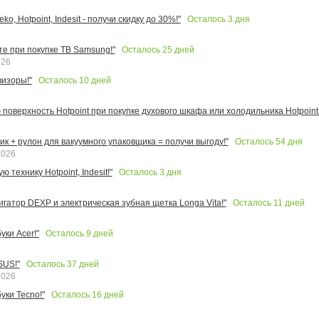
Осталось
3
дня
o, Hotpoint, Indesit - получи скидку до 30%!"
Осталось
25
дней
те при покупке ТВ Samsung!"
026
Осталось
10
дней
изоры!"
поверхность Hotpoint при покупке духового шкафа или холодильника Hotpoint!
Осталось
54
дня
к + рулон для вакуумного упаковщика = получи выгоду!"
2026
Осталось
3
дня
 технику Hotpoint, Indesit!"
Осталось
11
дней
игатор DEXP и электрическая зубная щетка Longa Vita!"
Осталось
9
дней
ки Acer!"
Осталось
37
дней
SUS!"
2026
Осталось
16
дней
уки Tecno!"