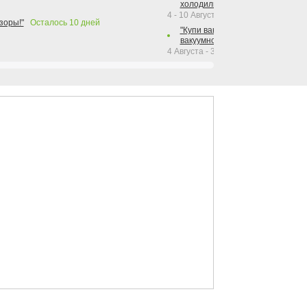
холодильника Hotpoint!"
4 - 10 Августа 2026
зоры!"
Осталось
10
дней
"Купи вакуумный упаковщик + р
вакуумного упаковщика = получи
4 Августа - 30 Сентября 2026