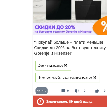
"Покупай больше – плати меньше!
Скидки до 20% на бытовую технику
Gorenje и Hisense!"
Дом и сад, разное
Электроника, бытовая техника, разное
mode_comment
thumb_down
thumb_up
Купить
0
0
0
Закончилась
89
дней назад