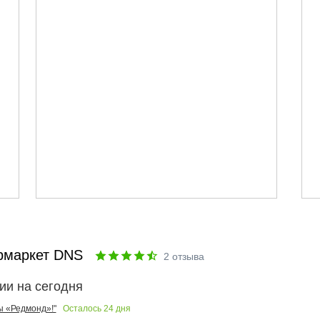
рмаркет DNS
2
отзыва
ии на сегодня
Осталось
24
дня
ы «Редмонд»!"