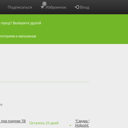
0
Подписаться
Избранное
Вход
 город? Выберите другой
атегориям и магазинам
ые
 при покупке ТВ
"Скидка 50% на варочную повер
Осталось
25
дней
Hotpoint при покупке духового 