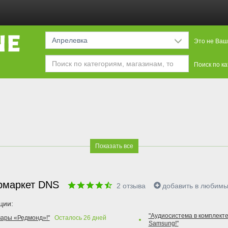
Апрелевка
Это не Ваш
Поиск по к
Показать все
рмаркет DNS
2
отзыва
добавить в любим
ции:
"Аудиосистема в комплекте
вары «Редмонд»!"
Осталось
26
дней
Samsung!"