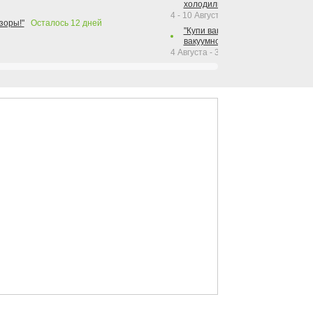
холодильника Hotpoint!"
4 - 10 Августа 2026
зоры!"
Осталось
12
дней
"Купи вакуумный упаковщик + р
вакуумного упаковщика = получи
4 Августа - 30 Сентября 2026