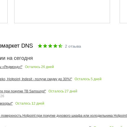
рмаркет DNS
2
отзыва
ии на сегодня
Осталось
26
дней
ы «Редмонд»!"
Осталось
5
дней
o, Hotpoint, Indesit - получи скидку до 30%!"
Осталось
27
дней
те при покупке ТВ Samsung!"
026
Осталось
12
дней
изоры!"
поверхность Hotpoint при покупке духового шкафа или холодильника Hotpoint!