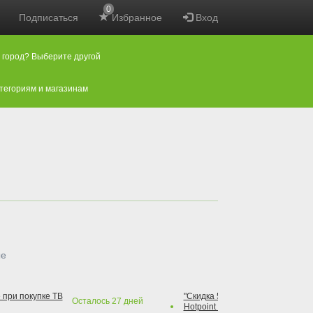
0
Подписаться
Избранное
Вход
 город? Выберите другой
атегориям и магазинам
ые
 при покупке ТВ
"Скидка 50% на варочную повер
Осталось
27
дней
Hotpoint при покупке духового 