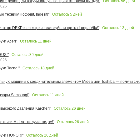
Осталось
56
дней
к + рулон для вакуумного упаковщика = получи выгоду!"
2026
Осталось
5
дней
 технику Hotpoint, Indesit!"
Осталось
13
дней
игатор DEXP и электрическая зубная щетка Longa Vita!"
Осталось
11
дней
ки Acer!"
Осталось
39
дней
SUS!"
2026
Осталось
18
дней
уки Tecno!"
льную машины с соединительным элементом Midea или Toshiba — получи скид
Осталось
11
дней
изоры Samsung!"
Осталось
26
дней
высокого давления Karcher!"
Осталось
26
дней
ехники Midea - получи скидку!"
Осталось
26
дней
буки HONOR!"