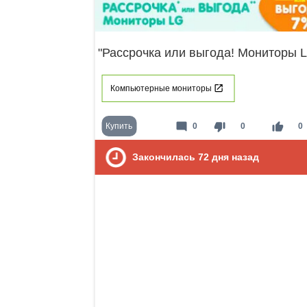
"Рассрочка или выгода! Мониторы 
Компьютерные мониторы
mode_comment
thumb_down
thumb_up
Купить
0
0
0
Закончилась
72
дня назад