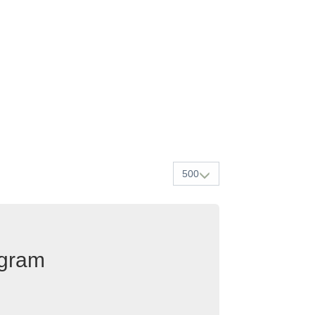
500
egram