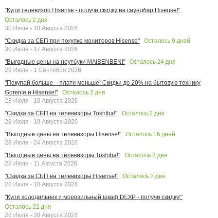
"Купи телевизор Hisense - получи скидку на саундбар Hisense!"
Осталось
2
дня
30 Июля - 10 Августа 2026
Осталось
9
дней
"Скидка за СБП при покупке мониторов Hisense"
30 Июля - 17 Августа 2026
Осталось
24
дня
"Выгодные цены на ноутбуки MAIBENBEN!"
29 Июля - 1 Сентября 2026
"Покупай больше – плати меньше! Скидки до 20% на бытовую технику
Осталось
2
дня
Gorenje и Hisense!"
28 Июля - 10 Августа 2026
Осталось
2
дня
"Скидка за СБП на телевизоры Toshiba!"
28 Июля - 10 Августа 2026
Осталось
16
дней
"Выгодные цены на телевизоры Hisense!"
28 Июля - 24 Августа 2026
Осталось
3
дня
"Выгодные цены на телевизоры Toshiba!"
28 Июля - 11 Августа 2026
Осталось
2
дня
"Скидка за СБП на телевизоры Hisense!"
28 Июля - 10 Августа 2026
"Купи холодильник и морозильный шкаф DEXP - получи скидку!"
Осталось
22
дня
28 Июля - 30 Августа 2026