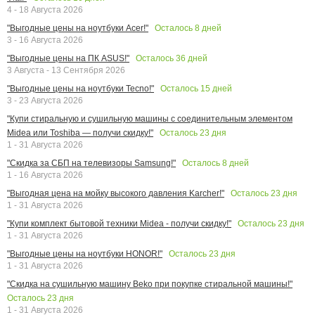
4 - 18 Августа 2026
Осталось
8
дней
"Выгодные цены на ноутбуки Acer!"
3 - 16 Августа 2026
Осталось
36
дней
"Выгодные цены на ПК ASUS!"
3 Августа - 13 Сентября 2026
Осталось
15
дней
"Выгодные цены на ноутбуки Tecno!"
3 - 23 Августа 2026
"Купи стиральную и сушильную машины с соединительным элементом
Осталось
23
дня
Midea или Toshiba — получи скидку!"
1 - 31 Августа 2026
Осталось
8
дней
"Скидка за СБП на телевизоры Samsung!"
1 - 16 Августа 2026
Осталось
23
дня
"Выгодная цена на мойку высокого давления Karcher!"
1 - 31 Августа 2026
Осталось
23
дня
"Купи комплект бытовой техники Midea - получи скидку!"
1 - 31 Августа 2026
Осталось
23
дня
"Выгодные цены на ноутбуки HONOR!"
1 - 31 Августа 2026
"Скидка на сушильную машину Beko при покупке стиральной машины!"
Осталось
23
дня
1 - 31 Августа 2026