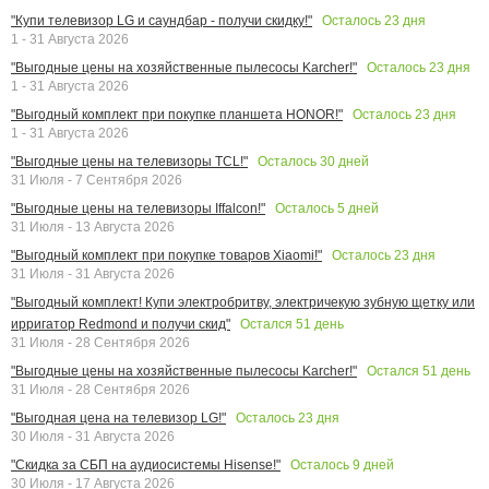
Осталось
23
дня
"Купи телевизор LG и саундбар - получи скидку!"
1 - 31 Августа 2026
Осталось
23
дня
"Выгодные цены на хозяйственные пылесосы Karcher!"
1 - 31 Августа 2026
Осталось
23
дня
"Выгодный комплект при покупке планшета HONOR!"
1 - 31 Августа 2026
Осталось
30
дней
"Выгодные цены на телевизоры TCL!"
31 Июля - 7 Сентября 2026
Осталось
5
дней
"Выгодные цены на телевизоры Iffalcon!"
31 Июля - 13 Августа 2026
Осталось
23
дня
"Выгодный комплект при покупке товаров Xiaomi!"
31 Июля - 31 Августа 2026
"Выгодный комплект! Купи электробритву, электричекую зубную щетку или
Остался
51
день
ирригатор Redmond и получи скид"
31 Июля - 28 Сентября 2026
Остался
51
день
"Выгодные цены на хозяйственные пылесосы Karcher!"
31 Июля - 28 Сентября 2026
Осталось
23
дня
"Выгодная цена на телевизор LG!"
30 Июля - 31 Августа 2026
Осталось
9
дней
"Скидка за СБП на аудиосистемы Hisense!"
30 Июля - 17 Августа 2026