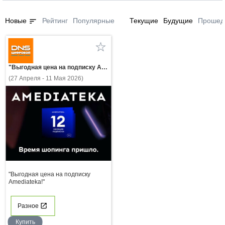
sort
Новые
Рейтинг
Популярные
Текущие
Будущие
Прошед
"Выгодная цена на подписку Amediateka!"
(27 Апреля - 11 Мая 2026)
"Выгодная цена на подписку
Amediateka!"
Разное
Купить