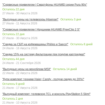
"Сервисные привилегии | Смартфоны HUAWEI серии Pura 90s"
Осталось
22
дня
27 Июля - 30 Августа 2026
Осталось
3
дня
"Выгодные цены на телевизоры Hisense!"
27 Июля - 11 Августа 2026
"Сервисные привилегии | Наушники HUAWEI FreeClip 2 S"
Осталось
22
дня
27 Июля - 30 Августа 2026
Осталось
8
дней
"Скидка за СБП на кофемашины Philips и Saeco!"
24 Июля - 16 Августа 2026
"Скидка 15% на систему фильтрации при покупке картриджа!"
Осталось
44
дня
24 Июля - 21 Сентября 2026
Осталось
14
дней
"Выгодные цены на моноблоки MSI!"
22 Июля - 22 Августа 2026
"Купи комплект техники Haier, Candy - получи скидку до 20%!"
Осталось
9
дней
21 Июля - 17 Августа 2026
"Выгодный комплект: телевизор TCL и консоль PlayStation 5 Slim!"
Осталось
2
дня
21 Июля - 10 Августа 2026