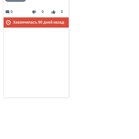
mode_comment
thumb_down
thumb_up
0
0
0
Закончилась
90
дней назад