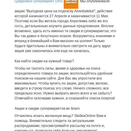
Цифровой супермаркет DNS
. Мы опубликовали
акцию "Выгодная цена на подписку Amediateka!", действие
которой начинается 27 Апреля и заканчивается 11 Мая.
Поэтому если Вы житель города Апрелевка либо же его
гость, детальненько изучите данные предложения. Вполне
возможно, здесь есть именно те скидки в супермаркетах, что
Вы так давно и безутешно искали. Вооружитесь знаниями и
вперед в ближайший к Вам магазин на шопинг! Только
будьте бдительны и внимательно смотрите на дату, вдруг
акция уже закончилась или еще не началась.
Как найти скидки на нужный товар?
Чтобы не тратить силы, время и здоровье на поиск
определенного товара по акции, воспользуйтесь удобным
поиском на нашем сайте. Для Вас мы упростили все
максимально. Чтобы купить по акции, допустим, молоко,
введите в строку поиска это слово. Ничего сложного, все
предельно ясно. Нужно выбрать много всего и не забыть?
Отмечайте галочками нужное, и сохраняйте список покупок!
Акции и скидки супермаркетов во благо
Отчаялись искать желанную вещь? SkidkaOnline Вам в
помощь. Внимательно следите за актуальными
распродажами, просматривайте рассылку на почте и,
наконец-то, позвольте себе больше, чем можете!