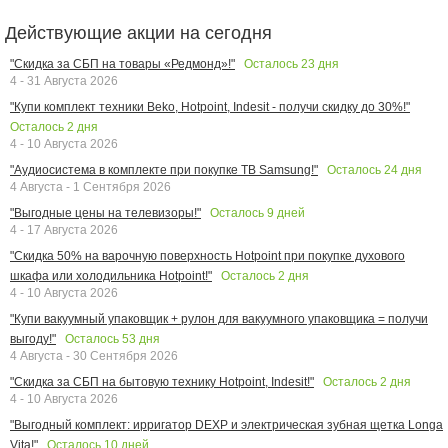
Действующие акции на сегодня
Осталось
23
дня
"Скидка за СБП на товары «Редмонд»!"
4 - 31 Августа 2026
"Купи комплект техники Beko, Hotpoint, Indesit - получи скидку до 30%!"
Осталось
2
дня
4 - 10 Августа 2026
Осталось
24
дня
"Аудиосистема в комплекте при покупке ТВ Samsung!"
4 Августа - 1 Сентября 2026
Осталось
9
дней
"Выгодные цены на телевизоры!"
4 - 17 Августа 2026
"Скидка 50% на варочную поверхность Hotpoint при покупке духового
Осталось
2
дня
шкафа или холодильника Hotpoint!"
4 - 10 Августа 2026
"Купи вакуумный упаковщик + рулон для вакуумного упаковщика = получи
Осталось
53
дня
выгоду!"
4 Августа - 30 Сентября 2026
Осталось
2
дня
"Скидка за СБП на бытовую технику Hotpoint, Indesit!"
4 - 10 Августа 2026
"Выгодный комплект: ирригатор DEXP и электрическая зубная щетка Longa
Осталось
10
дней
Vita!"