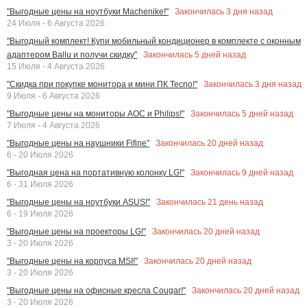
Закончилась
3
дня назад
"Выгодные цены на ноутбуки Machenike!"
24 Июля - 6 Августа 2026
"Выгодный комплект! Купи мобильный кондиционер в комплекте с оконным
Закончилась
5
дней назад
адаптером Ballu и получи скидку"
15 Июля - 4 Августа 2026
Закончилась
3
дня назад
"Скидка при покупке монитора и мини ПК Tecno!"
9 Июля - 6 Августа 2026
Закончилась
5
дней назад
"Выгодные цены на мониторы AOC и Philips!"
7 Июля - 4 Августа 2026
Закончилась
20
дней назад
"Выгодные цены на наушники Fifine"
6 - 20 Июля 2026
Закончилась
9
дней назад
"Выгодная цена на портативную колонку LG!"
6 - 31 Июля 2026
Закончилась
21
день назад
"Выгодные цены на ноутбуки ASUS!"
6 - 19 Июля 2026
Закончилась
20
дней назад
"Выгодные цены на проекторы LG!"
3 - 20 Июля 2026
Закончилась
20
дней назад
"Выгодные цены на корпуса MSI!"
3 - 20 Июля 2026
Закончилась
20
дней назад
"Выгодные цены на офисные кресла Cougar!"
3 - 20 Июля 2026