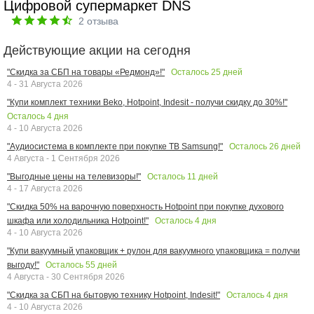
Цифровой супермаркет DNS
2
отзыва
Действующие акции на сегодня
Осталось
25
дней
"Скидка за СБП на товары «Редмонд»!"
4 - 31 Августа 2026
"Купи комплект техники Beko, Hotpoint, Indesit - получи скидку до 30%!"
Осталось
4
дня
4 - 10 Августа 2026
Осталось
26
дней
"Аудиосистема в комплекте при покупке ТВ Samsung!"
4 Августа - 1 Сентября 2026
Осталось
11
дней
"Выгодные цены на телевизоры!"
4 - 17 Августа 2026
"Скидка 50% на варочную поверхность Hotpoint при покупке духового
Осталось
4
дня
шкафа или холодильника Hotpoint!"
4 - 10 Августа 2026
"Купи вакуумный упаковщик + рулон для вакуумного упаковщика = получи
Осталось
55
дней
выгоду!"
4 Августа - 30 Сентября 2026
Осталось
4
дня
"Скидка за СБП на бытовую технику Hotpoint, Indesit!"
4 - 10 Августа 2026