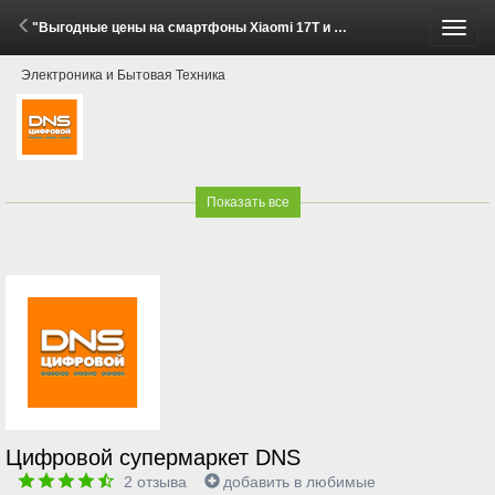
"Выгодные цены на смартфоны Xiaomi 17T и 17T Pro!" (29 Мая - 30 Июня 2026)
Пере
Электроника и Бытовая Техника
меню
Показать все
Цифровой супермаркет DNS
2
отзыва
добавить в любимые