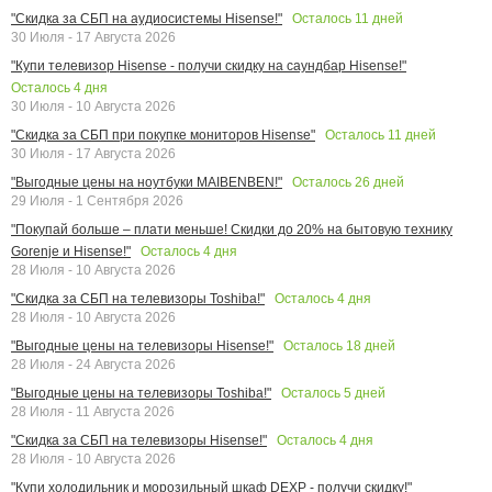
Осталось
11
дней
"Скидка за СБП на аудиосистемы Hisense!"
30 Июля - 17 Августа 2026
"Купи телевизор Hisense - получи скидку на саундбар Hisense!"
Осталось
4
дня
30 Июля - 10 Августа 2026
Осталось
11
дней
"Скидка за СБП при покупке мониторов Hisense"
30 Июля - 17 Августа 2026
Осталось
26
дней
"Выгодные цены на ноутбуки MAIBENBEN!"
29 Июля - 1 Сентября 2026
"Покупай больше – плати меньше! Скидки до 20% на бытовую технику
Осталось
4
дня
Gorenje и Hisense!"
28 Июля - 10 Августа 2026
Осталось
4
дня
"Скидка за СБП на телевизоры Toshiba!"
28 Июля - 10 Августа 2026
Осталось
18
дней
"Выгодные цены на телевизоры Hisense!"
28 Июля - 24 Августа 2026
Осталось
5
дней
"Выгодные цены на телевизоры Toshiba!"
28 Июля - 11 Августа 2026
Осталось
4
дня
"Скидка за СБП на телевизоры Hisense!"
28 Июля - 10 Августа 2026
"Купи холодильник и морозильный шкаф DEXP - получи скидку!"