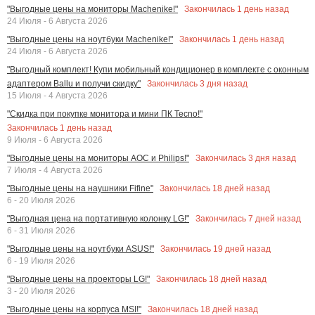
Закончилась
1
день назад
"Выгодные цены на мониторы Machenike!"
24 Июля - 6 Августа 2026
Закончилась
1
день назад
"Выгодные цены на ноутбуки Machenike!"
24 Июля - 6 Августа 2026
"Выгодный комплект! Купи мобильный кондиционер в комплекте с оконным
Закончилась
3
дня назад
адаптером Ballu и получи скидку"
15 Июля - 4 Августа 2026
"Скидка при покупке монитора и мини ПК Tecno!"
Закончилась
1
день назад
9 Июля - 6 Августа 2026
Закончилась
3
дня назад
"Выгодные цены на мониторы AOC и Philips!"
7 Июля - 4 Августа 2026
Закончилась
18
дней назад
"Выгодные цены на наушники Fifine"
6 - 20 Июля 2026
Закончилась
7
дней назад
"Выгодная цена на портативную колонку LG!"
6 - 31 Июля 2026
Закончилась
19
дней назад
"Выгодные цены на ноутбуки ASUS!"
6 - 19 Июля 2026
Закончилась
18
дней назад
"Выгодные цены на проекторы LG!"
3 - 20 Июля 2026
Закончилась
18
дней назад
"Выгодные цены на корпуса MSI!"