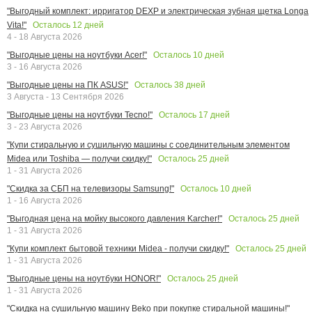
"Выгодный комплект: ирригатор DEXP и электрическая зубная щетка Longa
Осталось
12
дней
Vita!"
4 - 18 Августа 2026
Осталось
10
дней
"Выгодные цены на ноутбуки Acer!"
3 - 16 Августа 2026
Осталось
38
дней
"Выгодные цены на ПК ASUS!"
3 Августа - 13 Сентября 2026
Осталось
17
дней
"Выгодные цены на ноутбуки Tecno!"
3 - 23 Августа 2026
"Купи стиральную и сушильную машины с соединительным элементом
Осталось
25
дней
Midea или Toshiba — получи скидку!"
1 - 31 Августа 2026
Осталось
10
дней
"Скидка за СБП на телевизоры Samsung!"
1 - 16 Августа 2026
Осталось
25
дней
"Выгодная цена на мойку высокого давления Karcher!"
1 - 31 Августа 2026
Осталось
25
дней
"Купи комплект бытовой техники Midea - получи скидку!"
1 - 31 Августа 2026
Осталось
25
дней
"Выгодные цены на ноутбуки HONOR!"
1 - 31 Августа 2026
"Скидка на сушильную машину Beko при покупке стиральной машины!"