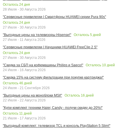
Осталось
24
дня
28 Июля - 30 Августа 2026
"Сервисные привилегии | Смартфоны HUAWEI серии Pura 90s"
Осталось
24
дня
27 Июля - 30 Августа 2026
Осталось
5
дней
"Выгодные цены на телевизоры Hisense!"
27 Июля - 11 Августа 2026
"Сервисные привилегии | Наушники HUAWEI FreeClip 2 S"
Осталось
24
дня
27 Июля - 30 Августа 2026
Осталось
10
дней
"Скидка за СБП на кофемашины Philips и Saeco!"
24 Июля - 16 Августа 2026
"Скидка 15% на систему фильтрации при покупке картриджа!"
Осталось
46
дней
24 Июля - 21 Сентября 2026
Осталось
16
дней
"Выгодные цены на моноблоки MSI!"
22 Июля - 22 Августа 2026
"Купи комплект техники Haier, Candy - получи скидку до 20%!"
Осталось
11
дней
21 Июля - 17 Августа 2026
"Выгодный комплект: телевизор TCL и консоль PlayStation 5 Slim!"