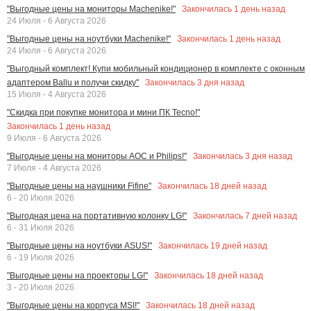
Закончилась
1
день назад
"Выгодные цены на мониторы Machenike!"
24 Июля - 6 Августа 2026
Закончилась
1
день назад
"Выгодные цены на ноутбуки Machenike!"
24 Июля - 6 Августа 2026
"Выгодный комплект! Купи мобильный кондиционер в комплекте с оконным
Закончилась
3
дня назад
адаптером Ballu и получи скидку"
15 Июля - 4 Августа 2026
"Скидка при покупке монитора и мини ПК Tecno!"
Закончилась
1
день назад
9 Июля - 6 Августа 2026
Закончилась
3
дня назад
"Выгодные цены на мониторы AOC и Philips!"
7 Июля - 4 Августа 2026
Закончилась
18
дней назад
"Выгодные цены на наушники Fifine"
6 - 20 Июля 2026
Закончилась
7
дней назад
"Выгодная цена на портативную колонку LG!"
6 - 31 Июля 2026
Закончилась
19
дней назад
"Выгодные цены на ноутбуки ASUS!"
6 - 19 Июля 2026
Закончилась
18
дней назад
"Выгодные цены на проекторы LG!"
3 - 20 Июля 2026
Закончилась
18
дней назад
"Выгодные цены на корпуса MSI!"