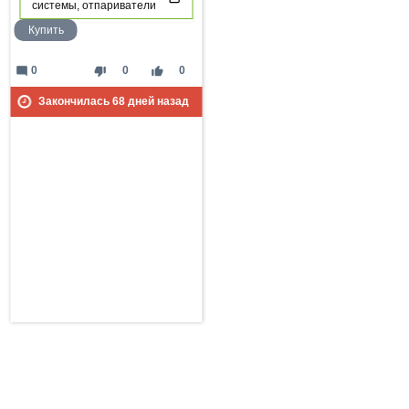
системы, отпариватели
Купить
mode_comment
thumb_down
thumb_up
0
0
0
Закончилась
68
дней назад