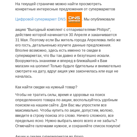
На текущей страничке можно найти просмотреть
конкретные интересные предложения от супермаркетов
Цифровой супермаркет DNS
. Мы опубликовали
акцию "Выгодный комплект с отпаривателями Philips!",
действие которой начинается 30 Апреля и заканчивается
31 Мая. Поэтому если Вы житель города Апрелевка либо же
его гость, детальненько изучите данные предложения.
Вполне возможно, здесь есть именно те скидки в
супермаркетах, что Вы так давно и безутешно искали.
Вооружитесь знаниями и вперед в ближайший к Вам
магазин на шопинг! Только будьте бдительны и внимательно
смотрите на дату, вдруг акция уже закончилась или еще не
началась.
Как найти скидки на нужный товар?
Чтобы не тратить силы, время и здоровье на поиск
определенного товара по акции, воспользуйтесь удобным
поиском на нашем сайте. Для Вас мы упростили все
максимально. Чтобы купить по акции, допустим, молоко,
введите в строку поиска это слово. Ничего сложного, все
предельно ясно. Нужно выбрать много всего и не забыть?
Отмечайте галочками нужное, и сохраняйте список покупок!
Акции и скидки супермаркетов во благо