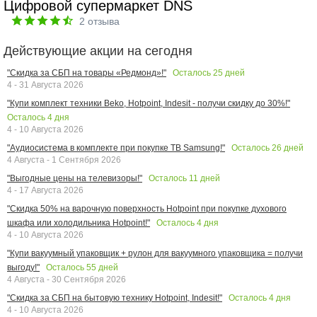
Цифровой супермаркет DNS
2
отзыва
Действующие акции на сегодня
Осталось
25
дней
"Скидка за СБП на товары «Редмонд»!"
4 - 31 Августа 2026
"Купи комплект техники Beko, Hotpoint, Indesit - получи скидку до 30%!"
Осталось
4
дня
4 - 10 Августа 2026
Осталось
26
дней
"Аудиосистема в комплекте при покупке ТВ Samsung!"
4 Августа - 1 Сентября 2026
Осталось
11
дней
"Выгодные цены на телевизоры!"
4 - 17 Августа 2026
"Скидка 50% на варочную поверхность Hotpoint при покупке духового
Осталось
4
дня
шкафа или холодильника Hotpoint!"
4 - 10 Августа 2026
"Купи вакуумный упаковщик + рулон для вакуумного упаковщика = получи
Осталось
55
дней
выгоду!"
4 Августа - 30 Сентября 2026
Осталось
4
дня
"Скидка за СБП на бытовую технику Hotpoint, Indesit!"
4 - 10 Августа 2026