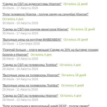
Осталось
11
дней
"Скидка за СБП на аудиосистемы Hisense!"
30 Июля - 17 Августа 2026
"Купи телевизор Hisense - получи скидку на саундбар Hisense!"
Осталось
4
дня
30 Июля - 10 Августа 2026
Осталось
11
дней
"Скидка за СБП при покупке мониторов Hisense"
30 Июля - 17 Августа 2026
Осталось
26
дней
"Выгодные цены на ноутбуки MAIBENBEN!"
29 Июля - 1 Сентября 2026
"Покупай больше – плати меньше! Скидки до 20% на бытовую технику
Осталось
4
дня
Gorenje и Hisense!"
28 Июля - 10 Августа 2026
Осталось
4
дня
"Скидка за СБП на телевизоры Toshiba!"
28 Июля - 10 Августа 2026
Осталось
18
дней
"Выгодные цены на телевизоры Hisense!"
28 Июля - 24 Августа 2026
Осталось
5
дней
"Выгодные цены на телевизоры Toshiba!"
28 Июля - 11 Августа 2026
Осталось
4
дня
"Скидка за СБП на телевизоры Hisense!"
28 Июля - 10 Августа 2026
"Купи холодильник и морозильный шкаф DEXP - получи скидку!"