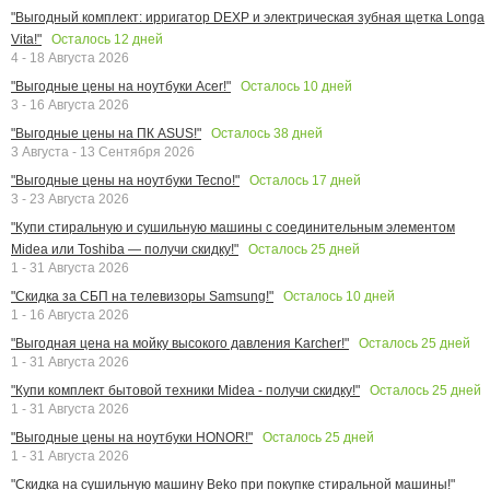
"Выгодный комплект: ирригатор DEXP и электрическая зубная щетка Longa
Осталось
12
дней
Vita!"
4 - 18 Августа 2026
Осталось
10
дней
"Выгодные цены на ноутбуки Acer!"
3 - 16 Августа 2026
Осталось
38
дней
"Выгодные цены на ПК ASUS!"
3 Августа - 13 Сентября 2026
Осталось
17
дней
"Выгодные цены на ноутбуки Tecno!"
3 - 23 Августа 2026
"Купи стиральную и сушильную машины с соединительным элементом
Осталось
25
дней
Midea или Toshiba — получи скидку!"
1 - 31 Августа 2026
Осталось
10
дней
"Скидка за СБП на телевизоры Samsung!"
1 - 16 Августа 2026
Осталось
25
дней
"Выгодная цена на мойку высокого давления Karcher!"
1 - 31 Августа 2026
Осталось
25
дней
"Купи комплект бытовой техники Midea - получи скидку!"
1 - 31 Августа 2026
Осталось
25
дней
"Выгодные цены на ноутбуки HONOR!"
1 - 31 Августа 2026
"Скидка на сушильную машину Beko при покупке стиральной машины!"