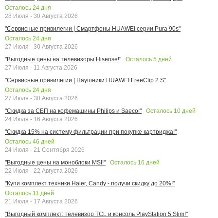
Осталось
24
дня
28 Июля - 30 Августа 2026
"Сервисные привилегии | Смартфоны HUAWEI серии Pura 90s"
Осталось
24
дня
27 Июля - 30 Августа 2026
Осталось
5
дней
"Выгодные цены на телевизоры Hisense!"
27 Июля - 11 Августа 2026
"Сервисные привилегии | Наушники HUAWEI FreeClip 2 S"
Осталось
24
дня
27 Июля - 30 Августа 2026
Осталось
10
дней
"Скидка за СБП на кофемашины Philips и Saeco!"
24 Июля - 16 Августа 2026
"Скидка 15% на систему фильтрации при покупке картриджа!"
Осталось
46
дней
24 Июля - 21 Сентября 2026
Осталось
16
дней
"Выгодные цены на моноблоки MSI!"
22 Июля - 22 Августа 2026
"Купи комплект техники Haier, Candy - получи скидку до 20%!"
Осталось
11
дней
21 Июля - 17 Августа 2026
"Выгодный комплект: телевизор TCL и консоль PlayStation 5 Slim!"