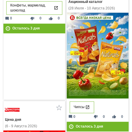
Акционный каталог
Конфеты, мармелад,
(28 Июля - 10 Августа 2026)
шоколад
mode_comment
thumb_down
thumb_up
0
0
0
Осталось
3
дня
Чипсы
mode_comment
thumb_down
thumb_up
0
0
0
Цена дня
(6 - 9 Августа 2026)
Осталось
3
дня