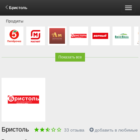
Бристоль
Пере
Продукты
меню
Показать все
Бристоль
33
отзыва
добавить в любимые