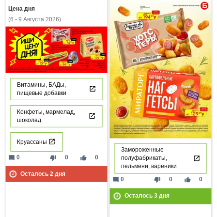
Цена дня
(6 - 9 Августа 2026)
Витамины, БАДы,
пищевые добавки
Конфеты, мармелад,
шоколад
Круассаны
Замороженные
mode_comment
thumb_down
thumb_up
0
0
0
полуфабрикаты,
пельмени, вареники
Осталось
2
дня
mode_comment
thumb_down
thumb_up
0
0
0
Осталось
3
дня