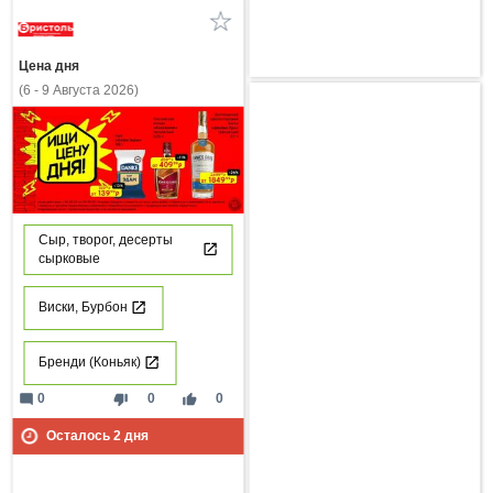
Цена дня
(6 - 9 Августа 2026)
Сыр, творог, десерты
сырковые
Виски, Бурбон
Бренди (Коньяк)
mode_comment
thumb_down
thumb_up
0
0
0
Осталось
2
дня