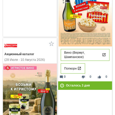
Вино (Вермут,
Акционный каталог
Шампанское)
(28 Июля - 10 Августа 2026)
Попкорн
mode_comment
thumb_down
thumb_up
0
0
0
Осталось
3
дня