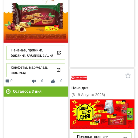
Печенье, пряники,
баранки, бублики, сушка
Конфеты, мармелад,
шоколад
mode_comment
thumb_down
thumb_up
0
0
0
Цена дня
Осталось
3
дня
(6 - 9 Августа 2026)
Печенье, пряники,