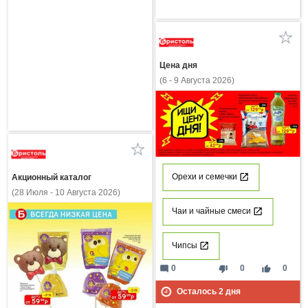
Цена дня
(6 - 9 Августа 2026)
Орехи и семечки
Акционный каталог
(28 Июля - 10 Августа 2026)
Чаи и чайные смеси
Чипсы
mode_comment
thumb_down
thumb_up
0
0
0
Осталось
2
дня