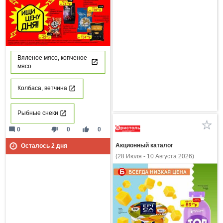
Вяленое мясо, копченое
мясо
Колбаса, ветчина
Рыбные снеки
mode_comment
thumb_down
thumb_up
0
0
0
Акционный каталог
Осталось
2
дня
(28 Июля - 10 Августа 2026)