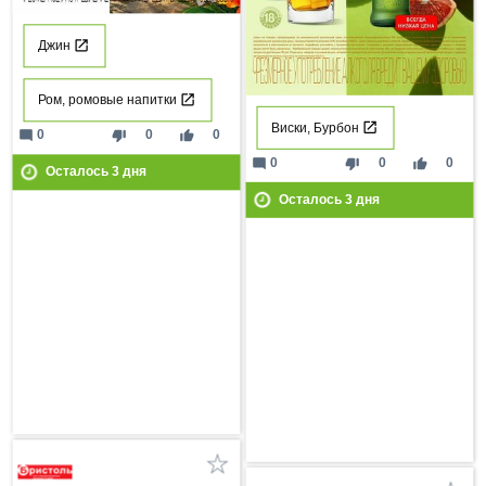
Джин
Ром, ромовые напитки
Виски, Бурбон
mode_comment
thumb_down
thumb_up
0
0
0
mode_comment
thumb_down
thumb_up
0
0
0
Осталось
3
дня
Осталось
3
дня