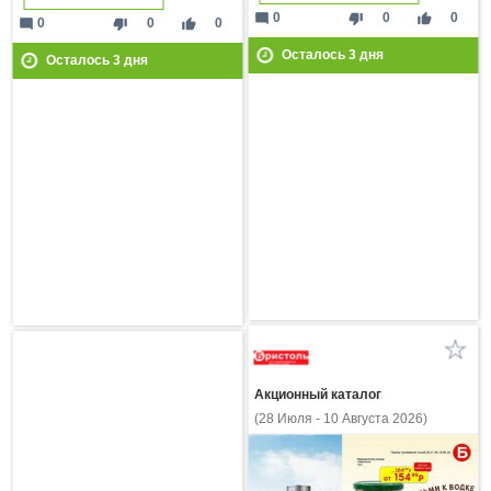
mode_comment
thumb_down
thumb_up
0
0
0
mode_comment
thumb_down
thumb_up
0
0
0
Осталось
3
дня
Осталось
3
дня
Акционный каталог
(28 Июля - 10 Августа 2026)