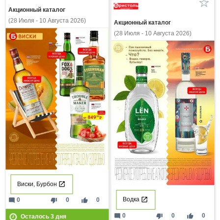
Акционный каталог
(28 Июля - 10 Августа 2026)
Акционный каталог
(28 Июля - 10 Августа 2026)
Виски, Бурбон
Водка
mode_comment
thumb_down
thumb_up
0
0
0
mode_comment
thumb_down
thumb_up
0
0
0
Осталось
3
дня