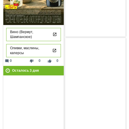
Вино (Вермут,
Шампанское)
Оливки, маслины,
каперсы
mode_comment
thumb_down
thumb_up
0
0
0
Осталось
3
дня