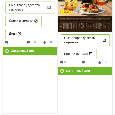
Сыр, творог, десерты
сырковые
Орехи и семечки
Джин
Сыр, творог, десерты
mode_comment
thumb_down
thumb_up
0
0
0
сырковые
Осталось
3
дня
Бренди (Коньяк)
mode_comment
thumb_down
thumb_up
0
0
0
Осталось
3
дня