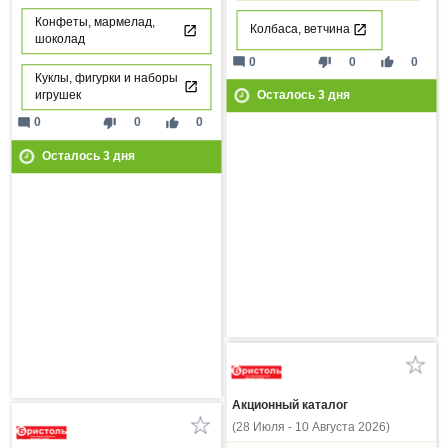
Конфеты, мармелад,
Колбаса, ветчина
шоколад
mode_comment
thumb_down
thumb_up
0
0
0
Куклы, фигурки и наборы
игрушек
Осталось
3
дня
mode_comment
thumb_down
thumb_up
0
0
0
Осталось
3
дня
Акционный каталог
(28 Июля - 10 Августа 2026)