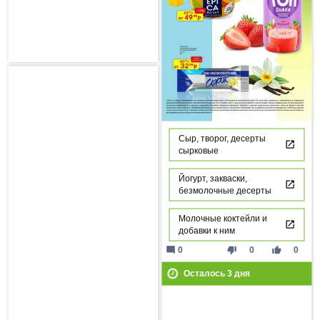
Сыр, творог, десерты
сырковые
Йогурт, закваски,
безмолочные десерты
Молочные коктейли и
добавки к ним
mode_comment
thumb_down
thumb_up
0
0
0
Осталось
3
дня