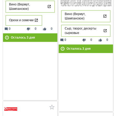
Вино (Вермут,
Шампанское)
Вино (Вермут,
Шампанское)
Орехи и семечки
Сыр, творог, десерты
mode_comment
thumb_down
thumb_up
0
0
0
сырковые
Осталось
3
дня
mode_comment
thumb_down
thumb_up
0
0
0
Осталось
3
дня