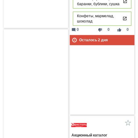
баранки, бублики, сушка
Конфеты, мармелад,
шоколад
mode_comment
thumb_down
thumb_up
0
0
0
Осталось
2
дня
Акционный каталог