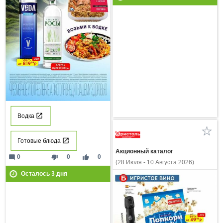
Водка
Готовые блюда
Акционный каталог
mode_comment
thumb_down
thumb_up
0
0
0
(28 Июля - 10 Августа 2026)
Осталось
3
дня