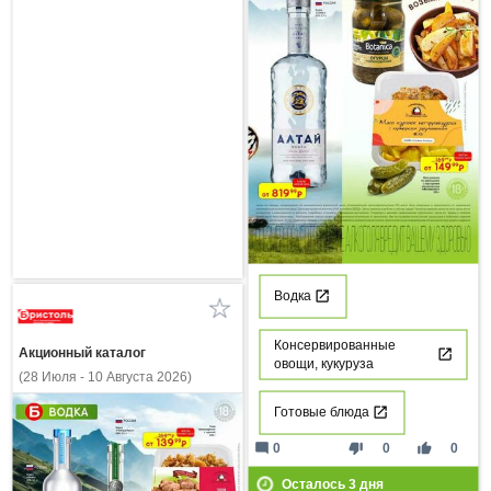
Водка
Консервированные
Акционный каталог
овощи, кукуруза
(28 Июля - 10 Августа 2026)
Готовые блюда
mode_comment
thumb_down
thumb_up
0
0
0
Осталось
3
дня