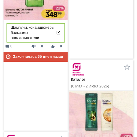
Шампуни, кондиционеры,
бальзамы-
ополаскиватели
mode_comment
thumb_down
thumb_up
0
0
0
Закончилась
65
дней назад
Каталог
(6 Мая - 2 Июня 2026)