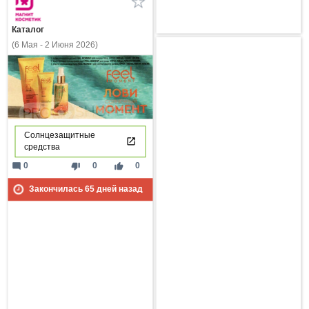
Каталог
(6 Мая - 2 Июня 2026)
Солнцезащитные
средства
mode_comment
thumb_down
thumb_up
0
0
0
Закончилась
65
дней назад