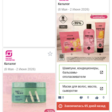
Каталог
(6 Мая - 2 Июня 2026)
Каталог
Шампуни, кондиционеры,
(6 Мая - 2 Июня 2026)
бальзамы-
ополаскиватели
Маски для волос, масла,
сыворотки
mode_comment
thumb_down
thumb_up
0
0
0
Закончилась
65
дней назад