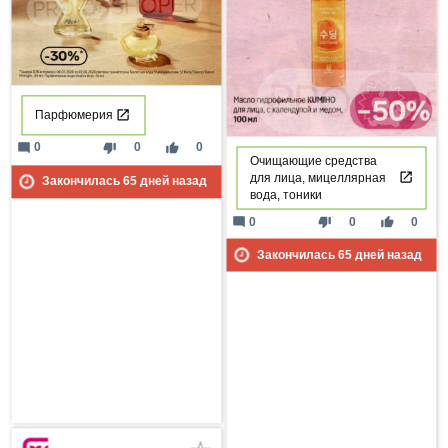
Парфюмерия
mode_comment
thumb_down
thumb_up
0
0
0
Очищающие средства
для лица, мицеллярная
Закончилась
65
дней назад
вода, тоники
mode_comment
thumb_down
thumb_up
0
0
0
Закончилась
65
дней назад