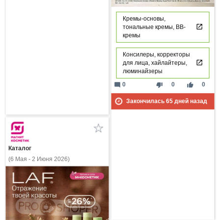
Кремы-основы,
тональные кремы, ВВ-
кремы
Консилеры, корректоры
для лица, хайлайтеры,
люминайзеры
mode_comment
thumb_down
thumb_up
0
0
0
Закончилась
65
дней назад
Каталог
(6 Мая - 2 Июня 2026)