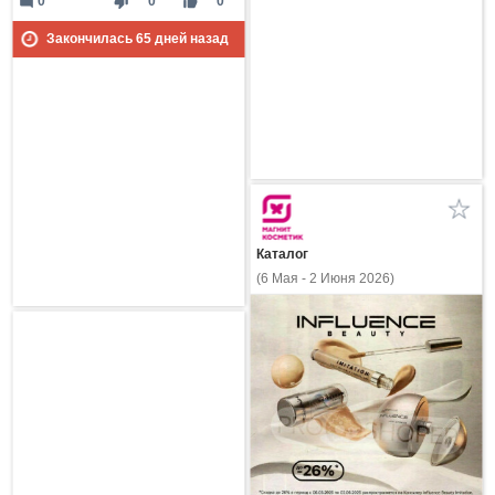
mode_comment
thumb_down
thumb_up
0
0
0
Закончилась
65
дней назад
Каталог
(6 Мая - 2 Июня 2026)