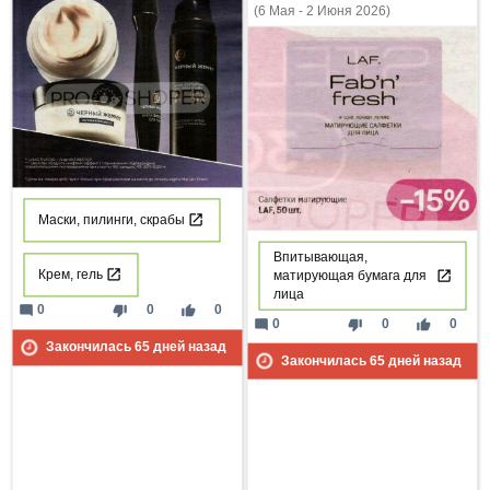
(6 Мая - 2 Июня 2026)
Маски, пилинги, скрабы
Впитывающая,
Крем, гель
матирующая бумага для
лица
mode_comment
thumb_down
thumb_up
0
0
0
mode_comment
thumb_down
thumb_up
0
0
0
Закончилась
65
дней назад
Закончилась
65
дней назад