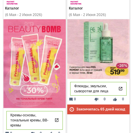
Каталог
Каталог
(6 Мая - 2 Июня 2026)
(6 Мая - 2 Июня 2026)
Флюиды, эмульсии,
сыворотки для лица
mode_comment
thumb_down
thumb_up
0
0
0
Закончилась
65
дней назад
Кремы-основы,
тональные кремы, ВВ-
кремы