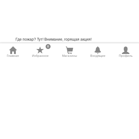
Где пожар? Тут! Внимание, горящая акция!
0
Если Вы здесь, значит, Вас интересуют скидки
супермаркетов. Именно сайт Скидка Онлайн призван
Главная
Избранное
Магазины
Входящие
Профиль
помочь Вам снизить ежедневные расходы и позволит
быстренько найти акции всех супермаркетов. Мы
тщательнейшим образом отыскали и собрали инфу про
акции и скидки в магазинах. Суть заключается в том, чтобы
Вы отправлялись совершать свои покупки, начиная от
продуктов и заканчивая дорогостоящей бытовой техникой,
по наиболее выгодным ценам.
Скидки и акции в магазинах – все подробности и детали
На текущей страничке можно найти просмотреть
конкретные интересные предложения от супермаркетов
Магнит Косметик
. Мы опубликовали акцию Каталог,
действие которой начинается 6 Мая и заканчивается 2