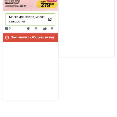
Маски для волос, масла,
сыворотки
mode_comment
thumb_down
thumb_up
0
0
0
Закончилась
65
дней назад