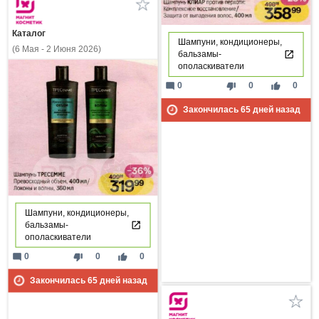
Каталог
Шампуни, кондиционеры,
(6 Мая - 2 Июня 2026)
бальзамы-
ополаскиватели
mode_comment
thumb_down
thumb_up
0
0
0
Закончилась
65
дней назад
Шампуни, кондиционеры,
бальзамы-
ополаскиватели
mode_comment
thumb_down
thumb_up
0
0
0
Закончилась
65
дней назад