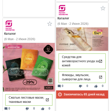
Каталог
(6 Мая - 2 Июня 2026)
Каталог
(6 Мая - 2 Июня 2026)
Средства для
антивозрастного ухода за
кожей
Флюиды, эмульсии,
сыворотки для лица
mode_comment
thumb_down
thumb_up
0
0
0
Закончилась
65
дней назад
Сжатые листовые маски,
тканевые маски
mode_comment
thumb_down
thumb_up
0
0
0