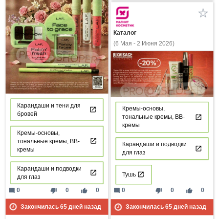
Каталог
(6 Мая - 2 Июня 2026)
Карандаши и тени для
Кремы-основы,
бровей
тональные кремы, ВВ-
кремы
Кремы-основы,
тональные кремы, ВВ-
Карандаши и подводки
кремы
для глаз
Карандаши и подводки
Тушь
для глаз
mode_comment
thumb_down
thumb_up
0
0
0
mode_comment
thumb_down
thumb_up
0
0
0
Закончилась
65
дней назад
Закончилась
65
дней назад