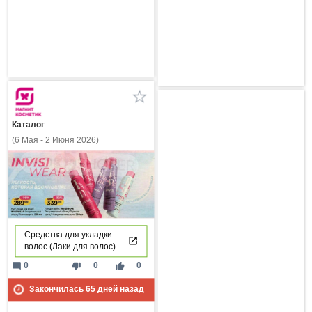
Каталог
(6 Мая - 2 Июня 2026)
Средства для укладки
волос (Лаки для волос)
mode_comment
thumb_down
thumb_up
0
0
0
Закончилась
65
дней назад