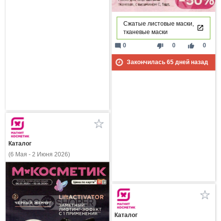
Сжатые листовые маски,
тканевые маски
mode_comment
thumb_down
thumb_up
0
0
0
Закончилась
65
дней назад
Каталог
(6 Мая - 2 Июня 2026)
Каталог