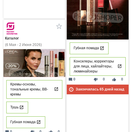
Каталог
(6 Мая - 2 Июня 2026)
Губная помада
Консилеры, корректоры
для лица, хайлайтеры,
люминайзеры
mode_comment
thumb_down
thumb_up
0
0
0
Кремы-основы,
тональные кремы, ВВ-
Закончилась
65
дней назад
кремы
Тушь
Губная помада
mode_comment
thumb_down
thumb_up
0
0
0