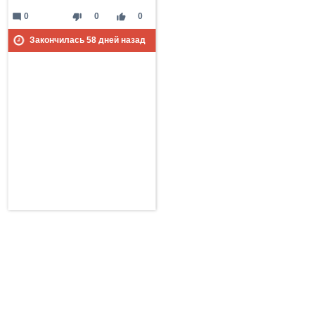
mode_comment
thumb_down
thumb_up
0
0
0
Закончилась
58
дней назад