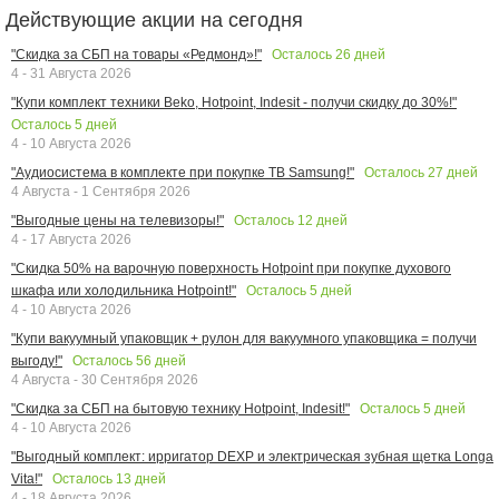
Действующие акции на сегодня
Осталось
26
дней
"Скидка за СБП на товары «Редмонд»!"
4 - 31 Августа 2026
"Купи комплект техники Beko, Hotpoint, Indesit - получи скидку до 30%!"
Осталось
5
дней
4 - 10 Августа 2026
Осталось
27
дней
"Аудиосистема в комплекте при покупке ТВ Samsung!"
4 Августа - 1 Сентября 2026
Осталось
12
дней
"Выгодные цены на телевизоры!"
4 - 17 Августа 2026
"Скидка 50% на варочную поверхность Hotpoint при покупке духового
Осталось
5
дней
шкафа или холодильника Hotpoint!"
4 - 10 Августа 2026
"Купи вакуумный упаковщик + рулон для вакуумного упаковщика = получи
Осталось
56
дней
выгоду!"
4 Августа - 30 Сентября 2026
Осталось
5
дней
"Скидка за СБП на бытовую технику Hotpoint, Indesit!"
4 - 10 Августа 2026
"Выгодный комплект: ирригатор DEXP и электрическая зубная щетка Longa
Осталось
13
дней
Vita!"
4 - 18 Августа 2026