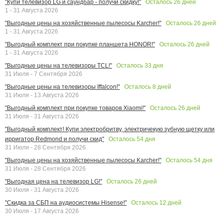
Осталось
26
дней
"Купи телевизор LG и саундбар - получи скидку!"
1 - 31 Августа 2026
Осталось
26
дней
"Выгодные цены на хозяйственные пылесосы Karcher!"
1 - 31 Августа 2026
Осталось
26
дней
"Выгодный комплект при покупке планшета HONOR!"
1 - 31 Августа 2026
Осталось
33
дня
"Выгодные цены на телевизоры TCL!"
31 Июля - 7 Сентября 2026
Осталось
8
дней
"Выгодные цены на телевизоры Iffalcon!"
31 Июля - 13 Августа 2026
Осталось
26
дней
"Выгодный комплект при покупке товаров Xiaomi!"
31 Июля - 31 Августа 2026
"Выгодный комплект! Купи электробритву, электричекую зубную щетку или
Осталось
54
дня
ирригатор Redmond и получи скид"
31 Июля - 28 Сентября 2026
Осталось
54
дня
"Выгодные цены на хозяйственные пылесосы Karcher!"
31 Июля - 28 Сентября 2026
Осталось
26
дней
"Выгодная цена на телевизор LG!"
30 Июля - 31 Августа 2026
Осталось
12
дней
"Скидка за СБП на аудиосистемы Hisense!"
30 Июля - 17 Августа 2026