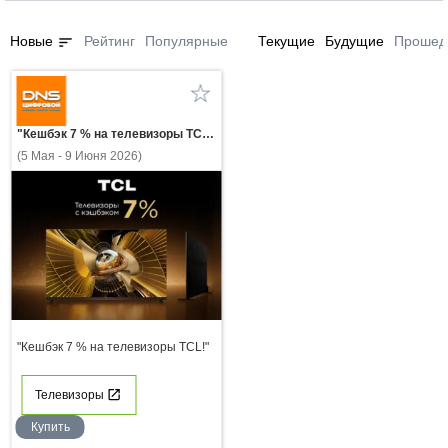
sort
Новые
Рейтинг
Популярные
Текущие
Будущие
Прошед
"Кешбэк 7 % на телевизоры TCL!"
(5 Мая - 9 Июня 2026)
"Кешбэк 7 % на телевизоры TCL!"
Телевизоры
Купить