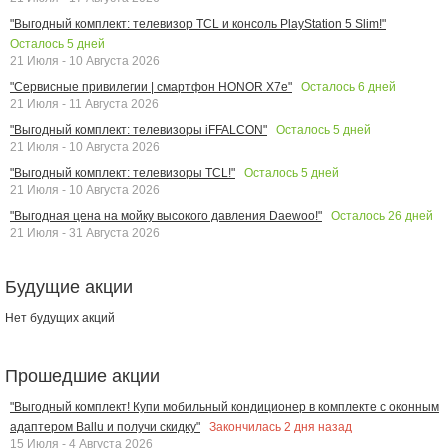
"Выгодный комплект: телевизор TCL и консоль PlayStation 5 Slim!"
Осталось
5
дней
21 Июля - 10 Августа 2026
Осталось
6
дней
"Сервисные привилегии | смартфон HONOR X7e"
21 Июля - 11 Августа 2026
Осталось
5
дней
"Выгодный комплект: телевизоры iFFALCON"
21 Июля - 10 Августа 2026
Осталось
5
дней
"Выгодный комплект: телевизоры TCL!"
21 Июля - 10 Августа 2026
Осталось
26
дней
"Выгодная цена на мойку высокого давления Daewoo!"
21 Июля - 31 Августа 2026
Будущие акции
Нет будущих акций
Прошедшие акции
"Выгодный комплект! Купи мобильный кондиционер в комплекте с оконным
Закончилась
2
дня назад
адаптером Ballu и получи скидку"
15 Июля - 4 Августа 2026