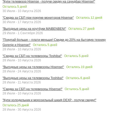
"Купи телевизор Hisense - получи скидку на саундбар Hisense!"
Осталось
5
дней
30 Июля - 10 Августа 2026
Осталось
12
дней
"Скидка за СБП при покупке мониторов Hisense"
30 Июля - 17 Августа 2026
Осталось
27
дней
"Выгодные цены на ноутбуки MAIBENBEN!"
29 Июля - 1 Сентября 2026
"Покупай больше – плати меньше! Скидки до 20% на бытовую технику
Осталось
5
дней
Gorenje и Hisense!"
28 Июля - 10 Августа 2026
Осталось
5
дней
"Скидка за СБП на телевизоры Toshiba!"
28 Июля - 10 Августа 2026
Осталось
19
дней
"Выгодные цены на телевизоры Hisense!"
28 Июля - 24 Августа 2026
Осталось
6
дней
"Выгодные цены на телевизоры Toshiba!"
28 Июля - 11 Августа 2026
Осталось
5
дней
"Скидка за СБП на телевизоры Hisense!"
28 Июля - 10 Августа 2026
"Купи холодильник и морозильный шкаф DEXP - получи скидку!"
Осталось
25
дней
28 Июля - 30 Августа 2026