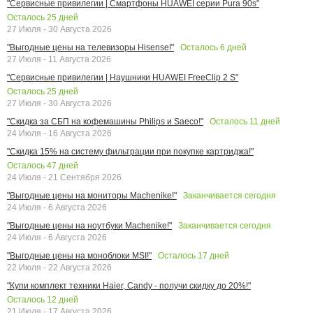
"Сервисные привилегии | Смартфоны HUAWEI серии Pura 90s"
Осталось
25
дней
27 Июля - 30 Августа 2026
Осталось
6
дней
"Выгодные цены на телевизоры Hisense!"
27 Июля - 11 Августа 2026
"Сервисные привилегии | Наушники HUAWEI FreeClip 2 S"
Осталось
25
дней
27 Июля - 30 Августа 2026
Осталось
11
дней
"Скидка за СБП на кофемашины Philips и Saeco!"
24 Июля - 16 Августа 2026
"Скидка 15% на систему фильтрации при покупке картриджа!"
Осталось
47
дней
24 Июля - 21 Сентября 2026
Заканчивается сегодня
"Выгодные цены на мониторы Machenike!"
24 Июля - 6 Августа 2026
Заканчивается сегодня
"Выгодные цены на ноутбуки Machenike!"
24 Июля - 6 Августа 2026
Осталось
17
дней
"Выгодные цены на моноблоки MSI!"
22 Июля - 22 Августа 2026
"Купи комплект техники Haier, Candy - получи скидку до 20%!"
Осталось
12
дней
21 Июля - 17 Августа 2026