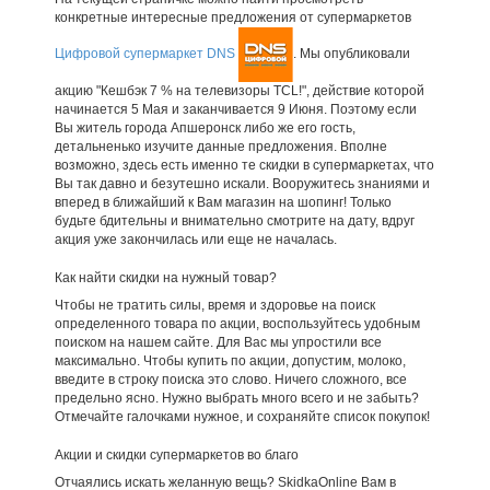
конкретные интересные предложения от супермаркетов
Цифровой супермаркет DNS
. Мы опубликовали
акцию "Кешбэк 7 % на телевизоры TCL!", действие которой
начинается 5 Мая и заканчивается 9 Июня. Поэтому если
Вы житель города Апшеронск либо же его гость,
детальненько изучите данные предложения. Вполне
возможно, здесь есть именно те скидки в супермаркетах, что
Вы так давно и безутешно искали. Вооружитесь знаниями и
вперед в ближайший к Вам магазин на шопинг! Только
будьте бдительны и внимательно смотрите на дату, вдруг
акция уже закончилась или еще не началась.
Как найти скидки на нужный товар?
Чтобы не тратить силы, время и здоровье на поиск
определенного товара по акции, воспользуйтесь удобным
поиском на нашем сайте. Для Вас мы упростили все
максимально. Чтобы купить по акции, допустим, молоко,
введите в строку поиска это слово. Ничего сложного, все
предельно ясно. Нужно выбрать много всего и не забыть?
Отмечайте галочками нужное, и сохраняйте список покупок!
Акции и скидки супермаркетов во благо
Отчаялись искать желанную вещь? SkidkaOnline Вам в