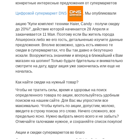
конкретные интересные предложения от супермаркетов
Цифровой супермаркет DNS
. Мы опубликовали
акцию "Купи комплект техники Haier, Candy - получи скидку
до 20%!", действие которой начинается 28 Апреля и
заканчивается 11 Мая. Поэтому если Вы житель города
Апшеронск либо же его гость, детальненько изучите данные
предложения. Вполне возможно, здесь есть именно те
скидки в супермаркетах, что Вы так давно и безутешно
искали. Вооружитесь знаниями и вперед в ближайший к Вам
магазин на шопинг! Только будьте бдительны и внимательно
смотрите на дату, вдруг акция уже закончилась или еще не
началась.
Как найти скидки на нужный товар?
Чтобы не тратить силы, время и здоровье на поиск
определенного товара по акции, воспользуйтесь удобным
поиском на нашем сайте. Для Вас мы упростили все
максимально. Чтобы купить по акции, допустим, молоко,
введите в строку поиска это слово. Ничего сложного, все
предельно ясно. Нужно выбрать много всего и не забыть?
Отмечайте галочками нужное, и сохраняйте список покупок!
Акции и скидки супермаркетов во благо