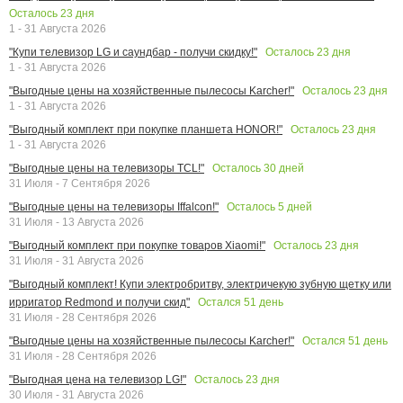
Осталось
23
дня
1 - 31 Августа 2026
Осталось
23
дня
"Купи телевизор LG и саундбар - получи скидку!"
1 - 31 Августа 2026
Осталось
23
дня
"Выгодные цены на хозяйственные пылесосы Karcher!"
1 - 31 Августа 2026
Осталось
23
дня
"Выгодный комплект при покупке планшета HONOR!"
1 - 31 Августа 2026
Осталось
30
дней
"Выгодные цены на телевизоры TCL!"
31 Июля - 7 Сентября 2026
Осталось
5
дней
"Выгодные цены на телевизоры Iffalcon!"
31 Июля - 13 Августа 2026
Осталось
23
дня
"Выгодный комплект при покупке товаров Xiaomi!"
31 Июля - 31 Августа 2026
"Выгодный комплект! Купи электробритву, электричекую зубную щетку или
Остался
51
день
ирригатор Redmond и получи скид"
31 Июля - 28 Сентября 2026
Остался
51
день
"Выгодные цены на хозяйственные пылесосы Karcher!"
31 Июля - 28 Сентября 2026
Осталось
23
дня
"Выгодная цена на телевизор LG!"
30 Июля - 31 Августа 2026