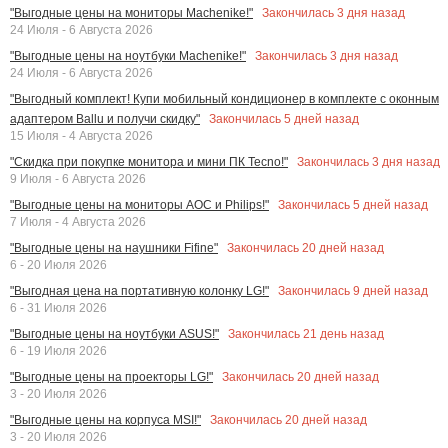
Закончилась
3
дня назад
"Выгодные цены на мониторы Machenike!"
24 Июля - 6 Августа 2026
Закончилась
3
дня назад
"Выгодные цены на ноутбуки Machenike!"
24 Июля - 6 Августа 2026
"Выгодный комплект! Купи мобильный кондиционер в комплекте с оконным
Закончилась
5
дней назад
адаптером Ballu и получи скидку"
15 Июля - 4 Августа 2026
Закончилась
3
дня назад
"Скидка при покупке монитора и мини ПК Tecno!"
9 Июля - 6 Августа 2026
Закончилась
5
дней назад
"Выгодные цены на мониторы AOC и Philips!"
7 Июля - 4 Августа 2026
Закончилась
20
дней назад
"Выгодные цены на наушники Fifine"
6 - 20 Июля 2026
Закончилась
9
дней назад
"Выгодная цена на портативную колонку LG!"
6 - 31 Июля 2026
Закончилась
21
день назад
"Выгодные цены на ноутбуки ASUS!"
6 - 19 Июля 2026
Закончилась
20
дней назад
"Выгодные цены на проекторы LG!"
3 - 20 Июля 2026
Закончилась
20
дней назад
"Выгодные цены на корпуса MSI!"
3 - 20 Июля 2026