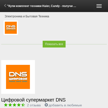
"Купи комплект техники Haier, Candy - получи скидку до 20%!" (28 Апреля - 11 Мая 2026)
Пере
Электроника и Бытовая Техника
меню
Показать все
Цифровой супермаркет DNS
2
отзыва
добавить в любимые