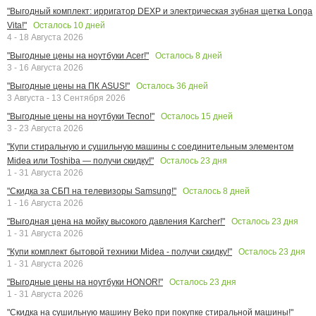
"Выгодный комплект: ирригатор DEXP и электрическая зубная щетка Longa
Осталось
10
дней
Vita!"
4 - 18 Августа 2026
Осталось
8
дней
"Выгодные цены на ноутбуки Acer!"
3 - 16 Августа 2026
Осталось
36
дней
"Выгодные цены на ПК ASUS!"
3 Августа - 13 Сентября 2026
Осталось
15
дней
"Выгодные цены на ноутбуки Tecno!"
3 - 23 Августа 2026
"Купи стиральную и сушильную машины с соединительным элементом
Осталось
23
дня
Midea или Toshiba — получи скидку!"
1 - 31 Августа 2026
Осталось
8
дней
"Скидка за СБП на телевизоры Samsung!"
1 - 16 Августа 2026
Осталось
23
дня
"Выгодная цена на мойку высокого давления Karcher!"
1 - 31 Августа 2026
Осталось
23
дня
"Купи комплект бытовой техники Midea - получи скидку!"
1 - 31 Августа 2026
Осталось
23
дня
"Выгодные цены на ноутбуки HONOR!"
1 - 31 Августа 2026
"Скидка на сушильную машину Beko при покупке стиральной машины!"