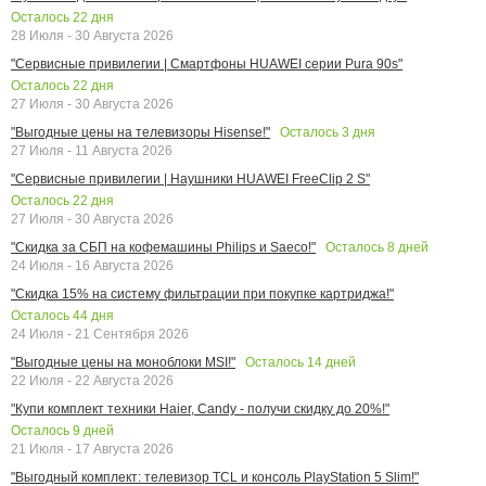
Осталось
22
дня
28 Июля - 30 Августа 2026
"Сервисные привилегии | Смартфоны HUAWEI серии Pura 90s"
Осталось
22
дня
27 Июля - 30 Августа 2026
Осталось
3
дня
"Выгодные цены на телевизоры Hisense!"
27 Июля - 11 Августа 2026
"Сервисные привилегии | Наушники HUAWEI FreeClip 2 S"
Осталось
22
дня
27 Июля - 30 Августа 2026
Осталось
8
дней
"Скидка за СБП на кофемашины Philips и Saeco!"
24 Июля - 16 Августа 2026
"Скидка 15% на систему фильтрации при покупке картриджа!"
Осталось
44
дня
24 Июля - 21 Сентября 2026
Осталось
14
дней
"Выгодные цены на моноблоки MSI!"
22 Июля - 22 Августа 2026
"Купи комплект техники Haier, Candy - получи скидку до 20%!"
Осталось
9
дней
21 Июля - 17 Августа 2026
"Выгодный комплект: телевизор TCL и консоль PlayStation 5 Slim!"