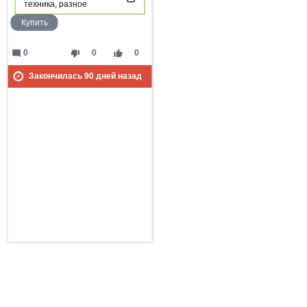
техника, разное
Купить
mode_comment
thumb_down
thumb_up
0
0
0
Закончилась
90
дней назад