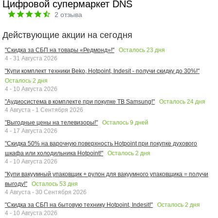
Цифровой супермаркет DNS
2
отзыва
Действующие акции на сегодня
Осталось
23
дня
"Скидка за СБП на товары «Редмонд»!"
4 - 31 Августа 2026
"Купи комплект техники Beko, Hotpoint, Indesit - получи скидку до 30%!"
Осталось
2
дня
4 - 10 Августа 2026
Осталось
24
дня
"Аудиосистема в комплекте при покупке ТВ Samsung!"
4 Августа - 1 Сентября 2026
Осталось
9
дней
"Выгодные цены на телевизоры!"
4 - 17 Августа 2026
"Скидка 50% на варочную поверхность Hotpoint при покупке духового
Осталось
2
дня
шкафа или холодильника Hotpoint!"
4 - 10 Августа 2026
"Купи вакуумный упаковщик + рулон для вакуумного упаковщика = получи
Осталось
53
дня
выгоду!"
4 Августа - 30 Сентября 2026
Осталось
2
дня
"Скидка за СБП на бытовую технику Hotpoint, Indesit!"
4 - 10 Августа 2026