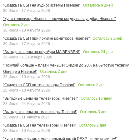
Осталось
9
дней
"Скидка за СБП на аудиосистемы Hisense!"
30 Июля - 17 Августа 2026
"Купи телевизор Hisense - получи скидку на саундбар Hisense!"
Осталось
2
дня
30 Июля - 10 Августа 2026
Осталось
9
дней
"Скидка за СБП при покупке мониторов Hisense"
30 Июля - 17 Августа 2026
Осталось
24
дня
"Выгодные цены на ноутбуки MAIBENBEN!"
29 Июля - 1 Сентября 2026
"Покупай больше – плати меньше! Скидки до 20% на бытовую технику
Осталось
2
дня
Gorenje и Hisense!"
28 Июля - 10 Августа 2026
Осталось
2
дня
"Скидка за СБП на телевизоры Toshiba!"
28 Июля - 10 Августа 2026
Осталось
16
дней
"Выгодные цены на телевизоры Hisense!"
28 Июля - 24 Августа 2026
Осталось
3
дня
"Выгодные цены на телевизоры Toshiba!"
28 Июля - 11 Августа 2026
Осталось
2
дня
"Скидка за СБП на телевизоры Hisense!"
28 Июля - 10 Августа 2026
"Купи холодильник и морозильный шкаф DEXP - получи скидку!"