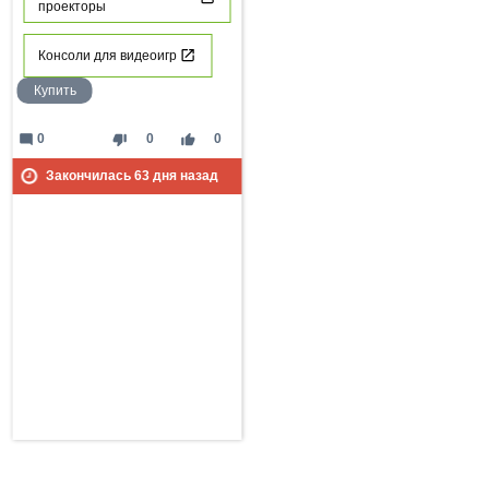
проекторы
Консоли для видеоигр
Купить
mode_comment
thumb_down
thumb_up
0
0
0
Закончилась
63
дня назад