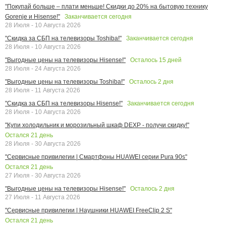
"Покупай больше – плати меньше! Скидки до 20% на бытовую технику
Заканчивается сегодня
Gorenje и Hisense!"
28 Июля - 10 Августа 2026
Заканчивается сегодня
"Скидка за СБП на телевизоры Toshiba!"
28 Июля - 10 Августа 2026
Осталось
15
дней
"Выгодные цены на телевизоры Hisense!"
28 Июля - 24 Августа 2026
Осталось
2
дня
"Выгодные цены на телевизоры Toshiba!"
28 Июля - 11 Августа 2026
Заканчивается сегодня
"Скидка за СБП на телевизоры Hisense!"
28 Июля - 10 Августа 2026
"Купи холодильник и морозильный шкаф DEXP - получи скидку!"
Остался
21
день
28 Июля - 30 Августа 2026
"Сервисные привилегии | Смартфоны HUAWEI серии Pura 90s"
Остался
21
день
27 Июля - 30 Августа 2026
Осталось
2
дня
"Выгодные цены на телевизоры Hisense!"
27 Июля - 11 Августа 2026
"Сервисные привилегии | Наушники HUAWEI FreeClip 2 S"
Остался
21
день