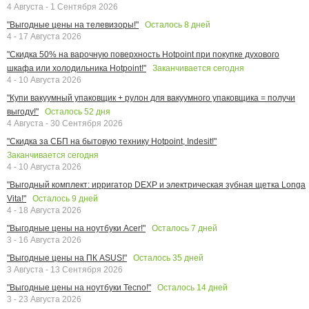
4 Августа - 1 Сентября 2026
Осталось
8
дней
"Выгодные цены на телевизоры!"
4 - 17 Августа 2026
"Скидка 50% на варочную поверхность Hotpoint при покупке духового
Заканчивается сегодня
шкафа или холодильника Hotpoint!"
4 - 10 Августа 2026
"Купи вакуумный упаковщик + рулон для вакуумного упаковщика = получи
Осталось
52
дня
выгоду!"
4 Августа - 30 Сентября 2026
"Скидка за СБП на бытовую технику Hotpoint, Indesit!"
Заканчивается сегодня
4 - 10 Августа 2026
"Выгодный комплект: ирригатор DEXP и электрическая зубная щетка Longa
Осталось
9
дней
Vita!"
4 - 18 Августа 2026
Осталось
7
дней
"Выгодные цены на ноутбуки Acer!"
3 - 16 Августа 2026
Осталось
35
дней
"Выгодные цены на ПК ASUS!"
3 Августа - 13 Сентября 2026
Осталось
14
дней
"Выгодные цены на ноутбуки Tecno!"
3 - 23 Августа 2026