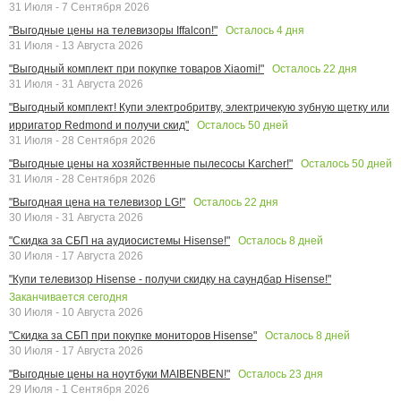
31 Июля - 7 Сентября 2026
Осталось
4
дня
"Выгодные цены на телевизоры Iffalcon!"
31 Июля - 13 Августа 2026
Осталось
22
дня
"Выгодный комплект при покупке товаров Xiaomi!"
31 Июля - 31 Августа 2026
"Выгодный комплект! Купи электробритву, электричекую зубную щетку или
Осталось
50
дней
ирригатор Redmond и получи скид"
31 Июля - 28 Сентября 2026
Осталось
50
дней
"Выгодные цены на хозяйственные пылесосы Karcher!"
31 Июля - 28 Сентября 2026
Осталось
22
дня
"Выгодная цена на телевизор LG!"
30 Июля - 31 Августа 2026
Осталось
8
дней
"Скидка за СБП на аудиосистемы Hisense!"
30 Июля - 17 Августа 2026
"Купи телевизор Hisense - получи скидку на саундбар Hisense!"
Заканчивается сегодня
30 Июля - 10 Августа 2026
Осталось
8
дней
"Скидка за СБП при покупке мониторов Hisense"
30 Июля - 17 Августа 2026
Осталось
23
дня
"Выгодные цены на ноутбуки MAIBENBEN!"
29 Июля - 1 Сентября 2026