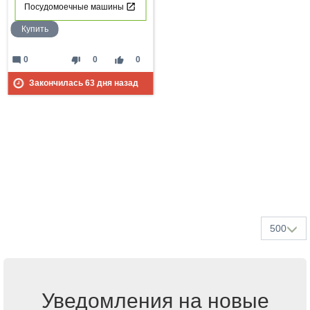
Посудомоечные машины
Купить
mode_comment
thumb_down
thumb_up
0
0
0
Закончилась
63
дня назад
500
Уведомления на новые