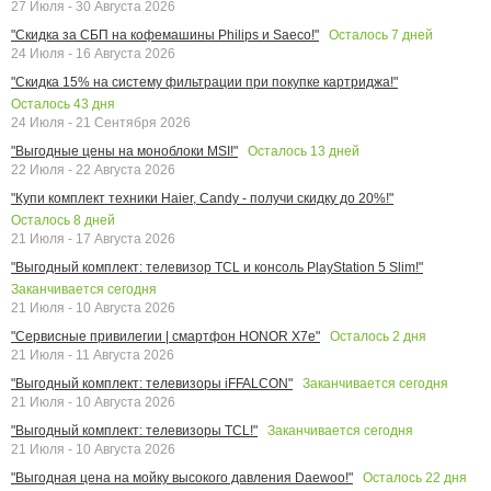
27 Июля - 30 Августа 2026
Осталось
7
дней
"Скидка за СБП на кофемашины Philips и Saeco!"
24 Июля - 16 Августа 2026
"Скидка 15% на систему фильтрации при покупке картриджа!"
Осталось
43
дня
24 Июля - 21 Сентября 2026
Осталось
13
дней
"Выгодные цены на моноблоки MSI!"
22 Июля - 22 Августа 2026
"Купи комплект техники Haier, Candy - получи скидку до 20%!"
Осталось
8
дней
21 Июля - 17 Августа 2026
"Выгодный комплект: телевизор TCL и консоль PlayStation 5 Slim!"
Заканчивается сегодня
21 Июля - 10 Августа 2026
Осталось
2
дня
"Сервисные привилегии | смартфон HONOR X7e"
21 Июля - 11 Августа 2026
Заканчивается сегодня
"Выгодный комплект: телевизоры iFFALCON"
21 Июля - 10 Августа 2026
Заканчивается сегодня
"Выгодный комплект: телевизоры TCL!"
21 Июля - 10 Августа 2026
Осталось
22
дня
"Выгодная цена на мойку высокого давления Daewoo!"