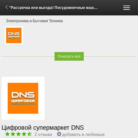
"Рассрочка или выгода! Посудомоечные машины Beko, Indesit, Hotpoint" (2 - 8 Июня 2026)
Пере
Электроника и Бытовая Техника
меню
Показать все
Цифровой супермаркет DNS
2
отзыва
добавить в любимые