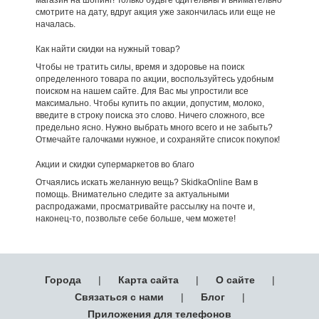
смотрите на дату, вдруг акция уже закончилась или еще не
началась.
Как найти скидки на нужный товар?
Чтобы не тратить силы, время и здоровье на поиск
определенного товара по акции, воспользуйтесь удобным
поиском на нашем сайте. Для Вас мы упростили все
максимально. Чтобы купить по акции, допустим, молоко,
введите в строку поиска это слово. Ничего сложного, все
предельно ясно. Нужно выбрать много всего и не забыть?
Отмечайте галочками нужное, и сохраняйте список покупок!
Акции и скидки супермаркетов во благо
Отчаялись искать желанную вещь? SkidkaOnline Вам в
помощь. Внимательно следите за актуальными
распродажами, просматривайте рассылку на почте и,
наконец-то, позвольте себе больше, чем можете!
Города
|
Карта сайта
|
О сайте
|
Связаться с нами
|
Блог
|
Приложения для телефонов