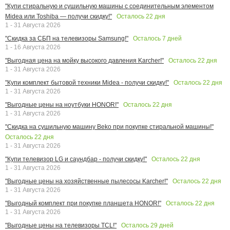
"Купи стиральную и сушильную машины с соединительным элементом
Осталось
22
дня
Midea или Toshiba — получи скидку!"
1 - 31 Августа 2026
Осталось
7
дней
"Скидка за СБП на телевизоры Samsung!"
1 - 16 Августа 2026
Осталось
22
дня
"Выгодная цена на мойку высокого давления Karcher!"
1 - 31 Августа 2026
Осталось
22
дня
"Купи комплект бытовой техники Midea - получи скидку!"
1 - 31 Августа 2026
Осталось
22
дня
"Выгодные цены на ноутбуки HONOR!"
1 - 31 Августа 2026
"Скидка на сушильную машину Beko при покупке стиральной машины!"
Осталось
22
дня
1 - 31 Августа 2026
Осталось
22
дня
"Купи телевизор LG и саундбар - получи скидку!"
1 - 31 Августа 2026
Осталось
22
дня
"Выгодные цены на хозяйственные пылесосы Karcher!"
1 - 31 Августа 2026
Осталось
22
дня
"Выгодный комплект при покупке планшета HONOR!"
1 - 31 Августа 2026
Осталось
29
дней
"Выгодные цены на телевизоры TCL!"