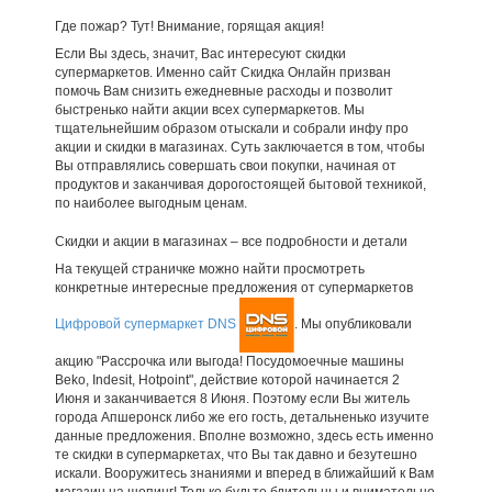
Где пожар? Тут! Внимание, горящая акция!
Если Вы здесь, значит, Вас интересуют скидки
супермаркетов. Именно сайт Скидка Онлайн призван
помочь Вам снизить ежедневные расходы и позволит
быстренько найти акции всех супермаркетов. Мы
тщательнейшим образом отыскали и собрали инфу про
акции и скидки в магазинах. Суть заключается в том, чтобы
Вы отправлялись совершать свои покупки, начиная от
продуктов и заканчивая дорогостоящей бытовой техникой,
по наиболее выгодным ценам.
Скидки и акции в магазинах – все подробности и детали
На текущей страничке можно найти просмотреть
конкретные интересные предложения от супермаркетов
Цифровой супермаркет DNS
. Мы опубликовали
акцию "Рассрочка или выгода! Посудомоечные машины
Beko, Indesit, Hotpoint", действие которой начинается 2
Июня и заканчивается 8 Июня. Поэтому если Вы житель
города Апшеронск либо же его гость, детальненько изучите
данные предложения. Вполне возможно, здесь есть именно
те скидки в супермаркетах, что Вы так давно и безутешно
искали. Вооружитесь знаниями и вперед в ближайший к Вам
магазин на шопинг! Только будьте бдительны и внимательно