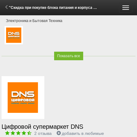
"Скидка при покупке блока питания и корпуса для ПК Deepcool!" (14 Мая - 11 Июня 2026)
Пере
Электроника и Бытовая Техника
меню
Показать все
Цифровой супермаркет DNS
2
отзыва
добавить в любимые