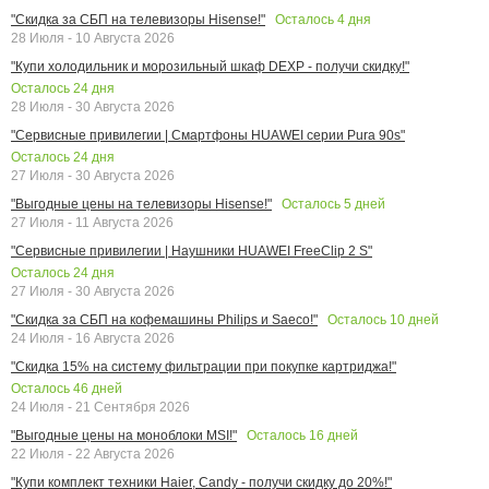
Осталось
4
дня
"Скидка за СБП на телевизоры Hisense!"
28 Июля - 10 Августа 2026
"Купи холодильник и морозильный шкаф DEXP - получи скидку!"
Осталось
24
дня
28 Июля - 30 Августа 2026
"Сервисные привилегии | Смартфоны HUAWEI серии Pura 90s"
Осталось
24
дня
27 Июля - 30 Августа 2026
Осталось
5
дней
"Выгодные цены на телевизоры Hisense!"
27 Июля - 11 Августа 2026
"Сервисные привилегии | Наушники HUAWEI FreeClip 2 S"
Осталось
24
дня
27 Июля - 30 Августа 2026
Осталось
10
дней
"Скидка за СБП на кофемашины Philips и Saeco!"
24 Июля - 16 Августа 2026
"Скидка 15% на систему фильтрации при покупке картриджа!"
Осталось
46
дней
24 Июля - 21 Сентября 2026
Осталось
16
дней
"Выгодные цены на моноблоки MSI!"
22 Июля - 22 Августа 2026
"Купи комплект техники Haier, Candy - получи скидку до 20%!"