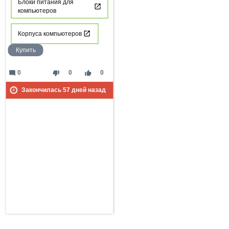
Блоки питания для
компьютеров
Корпуса компьютеров
Купить
mode_comment
thumb_down
thumb_up
0
0
0
Закончилась
57
дней назад