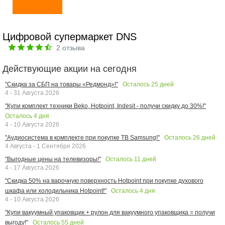
Цифровой супермаркет DNS
2
отзыва
Действующие акции на сегодня
Осталось
25
дней
"Скидка за СБП на товары «Редмонд»!"
4 - 31 Августа 2026
"Купи комплект техники Beko, Hotpoint, Indesit - получи скидку до 30%!"
Осталось
4
дня
4 - 10 Августа 2026
Осталось
26
дней
"Аудиосистема в комплекте при покупке ТВ Samsung!"
4 Августа - 1 Сентября 2026
Осталось
11
дней
"Выгодные цены на телевизоры!"
4 - 17 Августа 2026
"Скидка 50% на варочную поверхность Hotpoint при покупке духового
Осталось
4
дня
шкафа или холодильника Hotpoint!"
4 - 10 Августа 2026
"Купи вакуумный упаковщик + рулон для вакуумного упаковщика = получи
Осталось
55
дней
выгоду!"