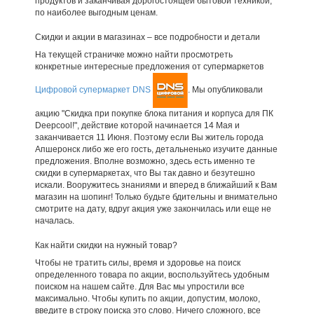
продуктов и заканчивая дорогостоящей бытовой техникой,
по наиболее выгодным ценам.
Скидки и акции в магазинах – все подробности и детали
На текущей страничке можно найти просмотреть
конкретные интересные предложения от супермаркетов
Цифровой супермаркет DNS
. Мы опубликовали
акцию "Скидка при покупке блока питания и корпуса для ПК
Deepcool!", действие которой начинается 14 Мая и
заканчивается 11 Июня. Поэтому если Вы житель города
Апшеронск либо же его гость, детальненько изучите данные
предложения. Вполне возможно, здесь есть именно те
скидки в супермаркетах, что Вы так давно и безутешно
искали. Вооружитесь знаниями и вперед в ближайший к Вам
магазин на шопинг! Только будьте бдительны и внимательно
смотрите на дату, вдруг акция уже закончилась или еще не
началась.
Как найти скидки на нужный товар?
Чтобы не тратить силы, время и здоровье на поиск
определенного товара по акции, воспользуйтесь удобным
поиском на нашем сайте. Для Вас мы упростили все
максимально. Чтобы купить по акции, допустим, молоко,
введите в строку поиска это слово. Ничего сложного, все