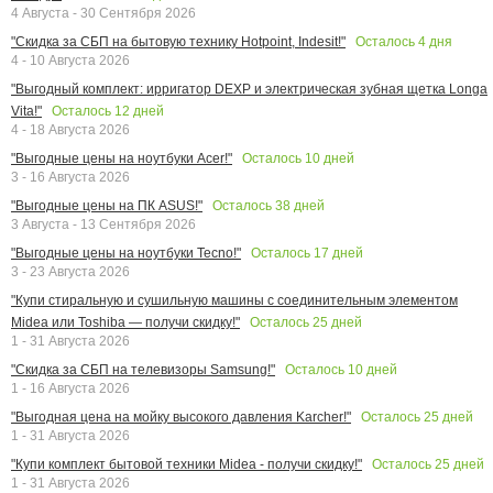
4 Августа - 30 Сентября 2026
Осталось
4
дня
"Скидка за СБП на бытовую технику Hotpoint, Indesit!"
4 - 10 Августа 2026
"Выгодный комплект: ирригатор DEXP и электрическая зубная щетка Longa
Осталось
12
дней
Vita!"
4 - 18 Августа 2026
Осталось
10
дней
"Выгодные цены на ноутбуки Acer!"
3 - 16 Августа 2026
Осталось
38
дней
"Выгодные цены на ПК ASUS!"
3 Августа - 13 Сентября 2026
Осталось
17
дней
"Выгодные цены на ноутбуки Tecno!"
3 - 23 Августа 2026
"Купи стиральную и сушильную машины с соединительным элементом
Осталось
25
дней
Midea или Toshiba — получи скидку!"
1 - 31 Августа 2026
Осталось
10
дней
"Скидка за СБП на телевизоры Samsung!"
1 - 16 Августа 2026
Осталось
25
дней
"Выгодная цена на мойку высокого давления Karcher!"
1 - 31 Августа 2026
Осталось
25
дней
"Купи комплект бытовой техники Midea - получи скидку!"
1 - 31 Августа 2026