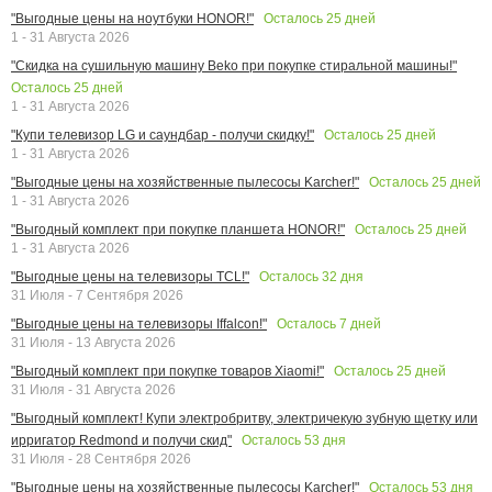
Осталось
25
дней
"Выгодные цены на ноутбуки HONOR!"
1 - 31 Августа 2026
"Скидка на сушильную машину Beko при покупке стиральной машины!"
Осталось
25
дней
1 - 31 Августа 2026
Осталось
25
дней
"Купи телевизор LG и саундбар - получи скидку!"
1 - 31 Августа 2026
Осталось
25
дней
"Выгодные цены на хозяйственные пылесосы Karcher!"
1 - 31 Августа 2026
Осталось
25
дней
"Выгодный комплект при покупке планшета HONOR!"
1 - 31 Августа 2026
Осталось
32
дня
"Выгодные цены на телевизоры TCL!"
31 Июля - 7 Сентября 2026
Осталось
7
дней
"Выгодные цены на телевизоры Iffalcon!"
31 Июля - 13 Августа 2026
Осталось
25
дней
"Выгодный комплект при покупке товаров Xiaomi!"
31 Июля - 31 Августа 2026
"Выгодный комплект! Купи электробритву, электричекую зубную щетку или
Осталось
53
дня
ирригатор Redmond и получи скид"
31 Июля - 28 Сентября 2026
Осталось
53
дня
"Выгодные цены на хозяйственные пылесосы Karcher!"