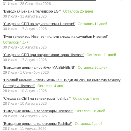
31 Июля - 28 Сентября 2026
Осталось
25
дней
"Выгодная цена на телевизор LG!"
30 Июля - 31 Августа 2026
Осталось
11
дней
"Скидка за СБП на аудиосистемы Hisense!"
30 Июля - 17 Августа 2026
"Купи телевизор Hisense - получи скидку на саундбар Hisense!"
Осталось
4
дня
30 Июля - 10 Августа 2026
Осталось
11
дней
"Скидка за СБП при покупке мониторов Hisense"
30 Июля - 17 Августа 2026
Осталось
26
дней
"Выгодные цены на ноутбуки MAIBENBEN!"
29 Июля - 1 Сентября 2026
"Покупай больше – плати меньше! Скидки до 20% на бытовую технику
Осталось
4
дня
Gorenje и Hisense!"
28 Июля - 10 Августа 2026
Осталось
4
дня
"Скидка за СБП на телевизоры Toshiba!"
28 Июля - 10 Августа 2026
Осталось
18
дней
"Выгодные цены на телевизоры Hisense!"
28 Июля - 24 Августа 2026
Осталось
5
дней
"Выгодные цены на телевизоры Toshiba!"
28 Июля - 11 Августа 2026