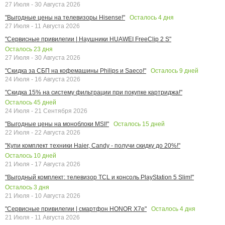
27 Июля - 30 Августа 2026
Осталось
4
дня
"Выгодные цены на телевизоры Hisense!"
27 Июля - 11 Августа 2026
"Сервисные привилегии | Наушники HUAWEI FreeClip 2 S"
Осталось
23
дня
27 Июля - 30 Августа 2026
Осталось
9
дней
"Скидка за СБП на кофемашины Philips и Saeco!"
24 Июля - 16 Августа 2026
"Скидка 15% на систему фильтрации при покупке картриджа!"
Осталось
45
дней
24 Июля - 21 Сентября 2026
Осталось
15
дней
"Выгодные цены на моноблоки MSI!"
22 Июля - 22 Августа 2026
"Купи комплект техники Haier, Candy - получи скидку до 20%!"
Осталось
10
дней
21 Июля - 17 Августа 2026
"Выгодный комплект: телевизор TCL и консоль PlayStation 5 Slim!"
Осталось
3
дня
21 Июля - 10 Августа 2026
Осталось
4
дня
"Сервисные привилегии | смартфон HONOR X7e"
21 Июля - 11 Августа 2026