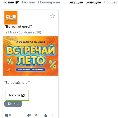
sort
Новые
Рейтинг
Популярные
Текущие
Будущие
Прошед
"Встречай лето!"
(29 Мая - 15 Июня 2026)
"Встречай лето!"
Разное
Купить
mode_comment
thumb_down
thumb_up
0
0
0