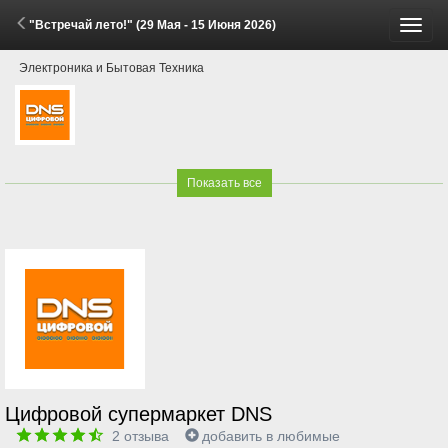
"Встречай лето!" (29 Мая - 15 Июня 2026)
Пере
Электроника и Бытовая Техника
меню
Показать все
Цифровой супермаркет DNS
2
отзыва
добавить в любимые