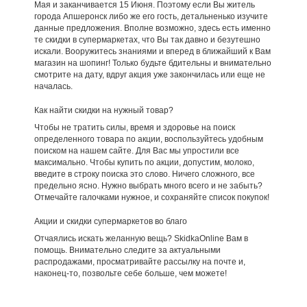
Мая и заканчивается 15 Июня. Поэтому если Вы житель
города Апшеронск либо же его гость, детальненько изучите
данные предложения. Вполне возможно, здесь есть именно
те скидки в супермаркетах, что Вы так давно и безутешно
искали. Вооружитесь знаниями и вперед в ближайший к Вам
магазин на шопинг! Только будьте бдительны и внимательно
смотрите на дату, вдруг акция уже закончилась или еще не
началась.
Как найти скидки на нужный товар?
Чтобы не тратить силы, время и здоровье на поиск
определенного товара по акции, воспользуйтесь удобным
поиском на нашем сайте. Для Вас мы упростили все
максимально. Чтобы купить по акции, допустим, молоко,
введите в строку поиска это слово. Ничего сложного, все
предельно ясно. Нужно выбрать много всего и не забыть?
Отмечайте галочками нужное, и сохраняйте список покупок!
Акции и скидки супермаркетов во благо
Отчаялись искать желанную вещь? SkidkaOnline Вам в
помощь. Внимательно следите за актуальными
распродажами, просматривайте рассылку на почте и,
наконец-то, позвольте себе больше, чем можете!