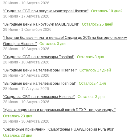
30 Июля - 10 Августа 2026
Осталось
10
дней
"Скидка за СБП при покупке мониторов Hisense"
30 Июля - 17 Августа 2026
Осталось
25
дней
"Выгодные цены на ноутбуки MAIBENBEN!"
29 Июля - 1 Сентября 2026
"Покупай больше – плати меньше! Скидки до 20% на бытовую технику
Осталось
3
дня
Gorenje и Hisense!"
28 Июля - 10 Августа 2026
Осталось
3
дня
"Скидка за СБП на телевизоры Toshiba!"
28 Июля - 10 Августа 2026
Осталось
17
дней
"Выгодные цены на телевизоры Hisense!"
28 Июля - 24 Августа 2026
Осталось
4
дня
"Выгодные цены на телевизоры Toshiba!"
28 Июля - 11 Августа 2026
Осталось
3
дня
"Скидка за СБП на телевизоры Hisense!"
28 Июля - 10 Августа 2026
"Купи холодильник и морозильный шкаф DEXP - получи скидку!"
Осталось
23
дня
28 Июля - 30 Августа 2026
"Сервисные привилегии | Смартфоны HUAWEI серии Pura 90s"
Осталось
23
дня