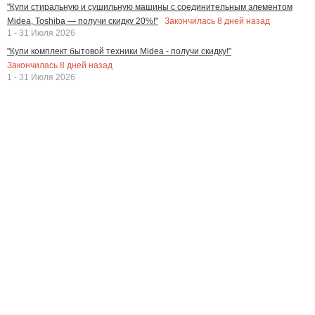
"Купи стиральную и сушильную машины с соединительным элементом
Закончилась
8
дней назад
Midea, Toshiba — получи скидку 20%!"
1 - 31 Июля 2026
"Купи комплект бытовой техники Midea - получи скидку!"
Закончилась
8
дней назад
1 - 31 Июля 2026