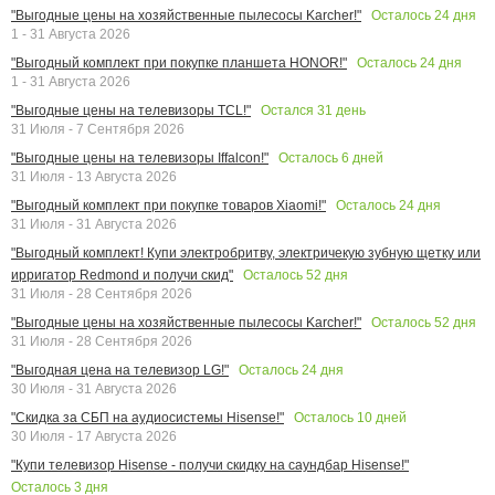
Осталось
24
дня
"Выгодные цены на хозяйственные пылесосы Karcher!"
1 - 31 Августа 2026
Осталось
24
дня
"Выгодный комплект при покупке планшета HONOR!"
1 - 31 Августа 2026
Остался
31
день
"Выгодные цены на телевизоры TCL!"
31 Июля - 7 Сентября 2026
Осталось
6
дней
"Выгодные цены на телевизоры Iffalcon!"
31 Июля - 13 Августа 2026
Осталось
24
дня
"Выгодный комплект при покупке товаров Xiaomi!"
31 Июля - 31 Августа 2026
"Выгодный комплект! Купи электробритву, электричекую зубную щетку или
Осталось
52
дня
ирригатор Redmond и получи скид"
31 Июля - 28 Сентября 2026
Осталось
52
дня
"Выгодные цены на хозяйственные пылесосы Karcher!"
31 Июля - 28 Сентября 2026
Осталось
24
дня
"Выгодная цена на телевизор LG!"
30 Июля - 31 Августа 2026
Осталось
10
дней
"Скидка за СБП на аудиосистемы Hisense!"
30 Июля - 17 Августа 2026
"Купи телевизор Hisense - получи скидку на саундбар Hisense!"
Осталось
3
дня