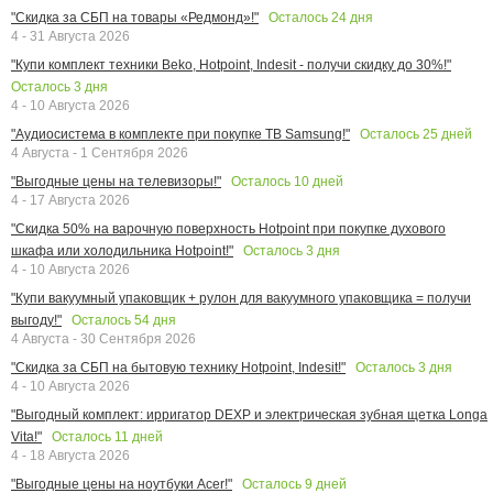
Осталось
24
дня
"Скидка за СБП на товары «Редмонд»!"
4 - 31 Августа 2026
"Купи комплект техники Beko, Hotpoint, Indesit - получи скидку до 30%!"
Осталось
3
дня
4 - 10 Августа 2026
Осталось
25
дней
"Аудиосистема в комплекте при покупке ТВ Samsung!"
4 Августа - 1 Сентября 2026
Осталось
10
дней
"Выгодные цены на телевизоры!"
4 - 17 Августа 2026
"Скидка 50% на варочную поверхность Hotpoint при покупке духового
Осталось
3
дня
шкафа или холодильника Hotpoint!"
4 - 10 Августа 2026
"Купи вакуумный упаковщик + рулон для вакуумного упаковщика = получи
Осталось
54
дня
выгоду!"
4 Августа - 30 Сентября 2026
Осталось
3
дня
"Скидка за СБП на бытовую технику Hotpoint, Indesit!"
4 - 10 Августа 2026
"Выгодный комплект: ирригатор DEXP и электрическая зубная щетка Longa
Осталось
11
дней
Vita!"
4 - 18 Августа 2026
Осталось
9
дней
"Выгодные цены на ноутбуки Acer!"