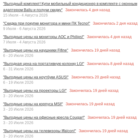
"Выгодный комплект! Купи мобильный кондиционер в комплекте с оконным
Закончилась
4
дня назад
адаптером Ballu и получи скидку"
15 Июля - 4 Августа 2026
Закончилась
2
дня назад
"Скидка при покупке монитора и мини ПК Tecno!"
9 Июля - 6 Августа 2026
Закончилась
4
дня назад
"Выгодные цены на мониторы AOC и Philips!"
7 Июля - 4 Августа 2026
Закончилась
19
дней назад
"Выгодные цены на наушники Fifine"
6 - 20 Июля 2026
Закончилась
8
дней назад
"Выгодная цена на портативную колонку LG!"
6 - 31 Июля 2026
Закончилась
20
дней назад
"Выгодные цены на ноутбуки ASUS!"
6 - 19 Июля 2026
Закончилась
19
дней назад
"Выгодные цены на проекторы LG!"
3 - 20 Июля 2026
Закончилась
19
дней назад
"Выгодные цены на корпуса MSI!"
3 - 20 Июля 2026
Закончилась
19
дней назад
"Выгодные цены на офисные кресла Cougar!"
3 - 20 Июля 2026
Закончилась
19
дней назад
"Выгодные цены на телевизоры Iffalcon!"
3 - 20 Июля 2026